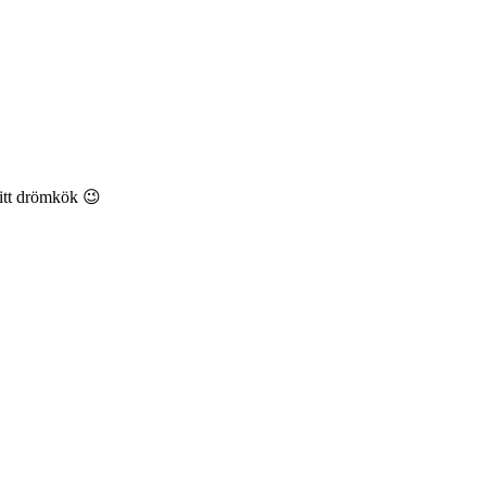
mitt drömkök 😉