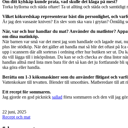
Om ditt kylskåp kunde prata, vad skulle det klaga på mest?
Torka hyllorna och städa oftare! Ta ut allting och städa och samtidigt 
Vilket köksredskap representerar bäst din personlighet, och varf
Är jag den vassaste kniven? En slev som ska vara i grytan? Ömtålig s
När, var och hur handlar du mat? Använder du matlistor? Appar? 
om dina matinköp.
När barnen var små var det mest jag som handlade och lagade mat, nu 
plus lite stödköp. När det gäller att handla mat så blir det oftast på 
upp i scannern där allt sorteras i ordning efter hur butiken ser ut. D
du vill lägga till i inköpslistan. Du kan se och checka av dina listor nä
handlas alltså med lista men bara för det så kan det ju fortfarande bli 
ska göra eller handla.
Berätta om 1-3 köksmaskiner som du använder flitigast och varf
Vattenkokare till tevatten. Blender till smoothies. Matberedare till att r
Ett recept för sommaren.
Jag gjorde en god picknick
sallad
förra sommaren och den vill jag gör
Publicerat
22 juni, 2025
den
Kategoriserat
Recept och mat
som