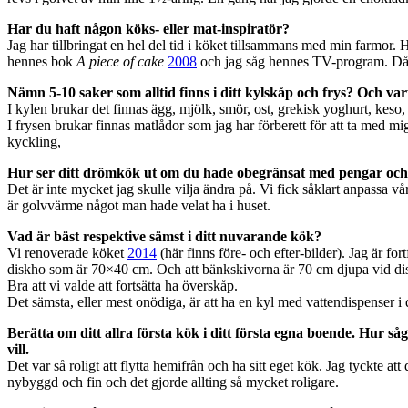
Har du haft någon köks- eller mat-inspiratör?
Jag har tillbringat en hel del tid i köket tillsammans med min farmor. 
hennes bok
A piece of cake
2008
och jag såg hennes TV-program. Då
Nämn 5-10 saker som alltid finns i ditt kylskåp och frys? Och var
I kylen brukar det finnas ägg, mjölk, smör, ost, grekisk yoghurt, keso,
I frysen brukar finnas matlådor som jag har förberett för att ta med mig
kyckling,
Hur ser ditt drömkök ut om du hade obegränsat med pengar oc
Det är inte mycket jag skulle vilja ändra på. Vi fick såklart anpassa 
är golvvärme något man hade velat ha i huset.
Vad är bäst respektive sämst i ditt nuvarande kök?
Vi renoverade köket
2014
(här finns före- och efter-bilder). Jag är fo
diskho som är 70×40 cm. Och att bänkskivorna är 70 cm djupa vid disk
Bra att vi valde att fortsätta ha överskåp.
Det sämsta, eller mest onödiga, är att ha en kyl med vattendispenser i
Berätta om ditt allra första kök i ditt första egna boende. Hur 
vill.
Det var så roligt att flytta hemifrån och ha sitt eget kök. Jag tyckte at
nybyggd och fin och det gjorde allting så mycket roligare.