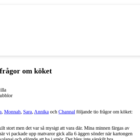
frågor om köket
illa
ubblor
a
,
Monnah
,
Sara
,
Annika
och
Channal
följande tio frågor om köket:
kilt stort men det var så mysigt att vara där. Mina minnen färgas av
när vi packade upp matvaror gick alla 6 äggen sönder när kartongen
olapaj och glömde att ha i smör. Det blev inte särskilt bra.