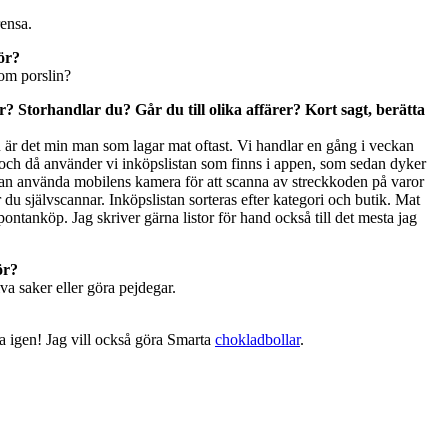
rensa.
ör?
om porslin?
Storhandlar du? Går du till olika affärer? Kort sagt, berätta
är det min man som lagar mat oftast. Vi handlar en gång i veckan
Ica och då använder vi inköpslistan som finns i appen, som sedan dyker
u kan använda mobilens kamera för att scanna av streckkoden på varor
r du självscannar. Inköpslistan sorteras efter kategori och butik. Mat
spontanköp. Jag skriver gärna listor för hand också till det mesta jag
ör?
iva saker eller göra pejdegar.
a igen! Jag vill också göra Smarta
chokladbollar
.