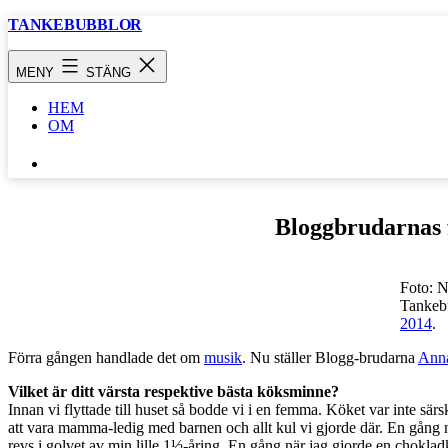
Hoppa
TANKEBUBBLOR
till
innehåll
MENY
STÄNG
HEM
OM
SÖK
…
Bloggbrudarnas 
Foto: N
Tankeb
2014
.
Förra gången handlade det om
musik
. Nu ställer Blogg-brudarna
Ann
Vilket är ditt värsta respektive bästa köksminne?
Innan vi flyttade till huset så bodde vi i en femma. Köket var inte särs
att vara mamma-ledig med barnen och allt kul vi gjorde där. En gång 
revs i golvet av min lille 1½-åring. En gång när jag gjorde en chokladk