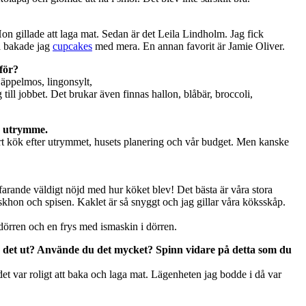
Hon gillade att laga mat. Sedan är det Leila Lindholm. Jag fick
 bakade jag
cupcakes
med mera. En annan favorit är Jamie Oliver.
för?
 äppelmos, lingonsylt,
 till jobbet. Det brukar även finnas hallon, blåbär, broccoli,
h utrymme.
vårt kök efter utrymmet, husets planering och vår budget. Men kanske
rtfarande väldigt nöjd med hur köket blev! Det bästa är våra stora
hon och spisen. Kaklet är så snyggt och jag gillar våra köksskåp.
 dörren och en frys med ismaskin i dörren.
såg det ut? Använde du det mycket? Spinn vidare på detta som du
t det var roligt att baka och laga mat. Lägenheten jag bodde i då var