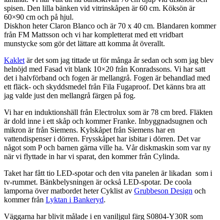
spisen. Den lilla bänken vid vitrinskåpen är 60 cm. Köksön är
60×90 cm och på hjul.
Diskhon heter Claron Blanco och är 70 x 40 cm. Blandaren kommer
från FM Mattsson och vi har kompletterat med ett vridbart
munstycke som gör det lättare att komma åt överallt.
Kaklet
är det som jag tittade ut för många år sedan och som jag blev
helnöjd med Fasad vit blank 10×20 från Konradssons. Vi har satt
det i halvförband och fogen är mellangrå. Fogen är behandlad med
ett fläck- och skyddsmedel från Fila Fugaproof. Det känns bra att
jag valde just den mellangrå färgen på fog.
Vi har en induktionshäll från Electrolux som är 78 cm bred. Fläkten
är dold inne i ett skåp och kommer Franke. Inbyggnadsugnen och
mikron är från Siemens. Kylskåpet från Siemens har en
vattendispenser i dörren. Frysskåpet har isbitar i dörren. Det var
något som P och barnen gärna ville ha. Vår diskmaskin som var ny
när vi flyttade in har vi sparat, den kommer från Cylinda.
Taket har fått tio LED-spotar och den vita panelen är likadan som i
tv-rummet. Bänkbelysningen är också LED-spotar. De coola
lamporna över matbordet heter Cyklist av
Grubbeson Design
och
kommer från
Lyktan i Bankeryd
.
Väggarna har blivit målade i en vaniljgul färg S0804-Y30R som