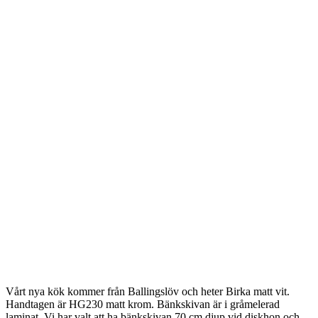
Vårt nya kök kommer från Ballingslöv och heter Birka matt vit.
Handtagen är HG230 matt krom. Bänkskivan är i gråmelerad
laminat. Vi har valt att ha bänkskivan 70 cm djup vid diskhon och