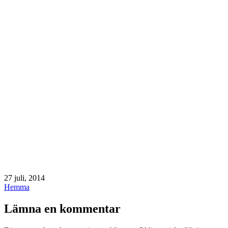
Publicerat
27 juli, 2014
den
Kategoriserat
Hemma
som
Lämna en kommentar