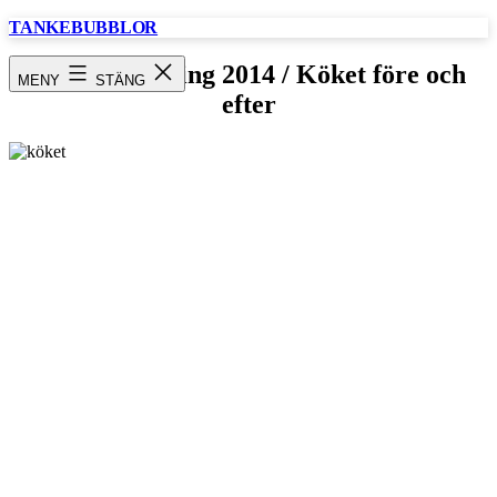
Hoppa
TANKEBUBBLOR
till
innehåll
Köksrenovering 2014 / Köket före och
MENY
STÄNG
efter