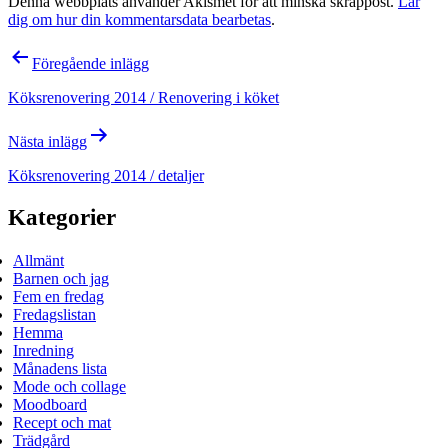
Denna webbplats använder Akismet för att minska skräppost.
Lär
dig om hur din kommentarsdata bearbetas
.
Inläggsnavigering
Föregående inlägg
Köksrenovering 2014 / Renovering i köket
Nästa inlägg
Köksrenovering 2014 / detaljer
Kategorier
Allmänt
Barnen och jag
Fem en fredag
Fredagslistan
Hemma
Inredning
Månadens lista
Mode och collage
Moodboard
Recept och mat
Trädgård