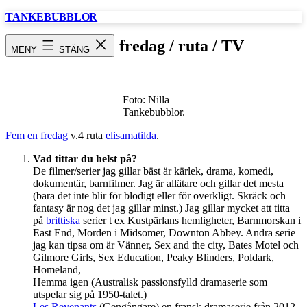
Hoppa
TANKEBUBBLOR
till
innehåll
Fem en fredag / ruta / TV
MENY
STÄNG
Foto: Nilla
Tankebubblor.
Fem en fredag
v.4 ruta
elisamatilda
.
Vad tittar du helst på?
De filmer/serier jag gillar bäst är kärlek, drama, komedi,
dokumentär, barnfilmer. Jag är allätare och gillar det mesta
(bara det inte blir för blodigt eller för overkligt. Skräck och
fantasy är nog det jag gillar minst.) Jag gillar mycket att titta
på
brittiska
serier t ex Kustpärlans hemligheter, Barnmorskan i
East End, Morden i Midsomer, Downton Abbey. Andra serie
jag kan tipsa om är Vänner, Sex and the city, Bates Motel och
Gilmore Girls, Sex Education, Peaky Blinders, Poldark,
Homeland,
Hemma igen (Australisk passionsfylld dramaserie som
utspelar sig på 1950-talet.)
Les Revenants
(Gengångare) en fransk dramaserie från 2012