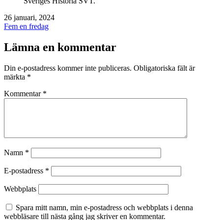
Sveriges Historia SVT.
Publicerat
26 januari, 2024
den
Kategoriserat
Fem en fredag
som
Lämna en kommentar
Din e-postadress kommer inte publiceras.
Obligatoriska fält är
märkta
*
Kommentar
*
Namn
*
E-postadress
*
Webbplats
Spara mitt namn, min e-postadress och webbplats i denna
webbläsare till nästa gång jag skriver en kommentar.