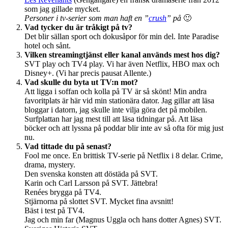
som jag gillade mycket.
Personer i tv-serier som man haft en ”
crush
” på
🙂
Vad tycker du är tråkigt på tv?
Det blir sällan sport och dokusåpor för min del. Inte Paradise
hotel och sånt.
Vilken streamingtjänst eller kanal används mest hos dig?
SVT play och TV4 play. Vi har även Netflix, HBO max och
Disney+. (Vi har precis pausat Allente.)
Vad skulle du byta ut TV:n mot?
Att ligga i soffan och kolla på TV är så skönt! Min andra
favoritplats är här vid min stationära dator. Jag gillar att läsa
bloggar i datorn, jag skulle inte vilja göra det på mobilen.
Surfplattan har jag mest till att läsa tidningar på. Att läsa
böcker och att lyssna på poddar blir inte av så ofta för mig just
nu.
Vad tittade du på senast?
Fool me once. En brittisk TV-serie på Netflix i 8 delar. Crime,
drama, mystery.
Den svenska konsten att döstäda på SVT.
Karin och Carl Larsson på SVT. Jättebra!
Renées brygga på TV4.
Stjärnorna på slottet SVT. Mycket fina avsnitt!
Bäst i test på TV4.
Jag och min far (Magnus Uggla och hans dotter Agnes) SVT.