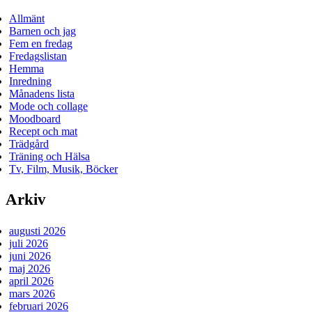
Allmänt
Barnen och jag
Fem en fredag
Fredagslistan
Hemma
Inredning
Månadens lista
Mode och collage
Moodboard
Recept och mat
Trädgård
Träning och Hälsa
Tv, Film, Musik, Böcker
Arkiv
augusti 2026
juli 2026
juni 2026
maj 2026
april 2026
mars 2026
februari 2026