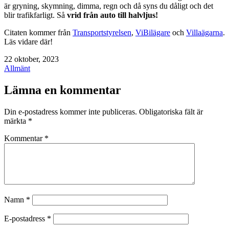
är gryning, skymning, dimma, regn och då syns du dåligt och det
blir trafikfarligt. Så
vrid från auto till halvljus!
Citaten kommer från
Transportstyrelsen
,
ViBilägare
och
Villaägarna
.
Läs vidare där!
Publicerat
22 oktober, 2023
den
Kategoriserat
Allmänt
som
Lämna en kommentar
Din e-postadress kommer inte publiceras.
Obligatoriska fält är
märkta
*
Kommentar
*
Namn
*
E-postadress
*