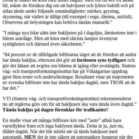
bil, måste du försäkra dig om att halvljuset och lyktor baktill och på
sidan tänds under följande omständigheter: mörker, gryning,
skymning, när vädret är dåligt (till exempel i regn, dimma, snöfall).
Observera att belysningen kan behöva tändas manuellt.”
”I många nya bilar sätts inte bakljusen på i dagsljus, åtminstone inte i
bilens autoläge. Men att köra med släckta lampor äventyrar
synligheten och därmed även säkerheten.”
”84 procent av de tillfrågade bilförarna säger att de föredrar att andra
har tända bakljus, eftersom det gör att
fordonen syns tydligare
och
gör det lättare att avgöra om bilarna är igång eller avstängda. Statens
väg- och transportforskningsinstitut har på Villaägarnas uppdrag
gjort flera tester och undersökningar. Resultatet visar att majoriteten
av svenska bilförare inte har tända bakljus dagtid, men TROR att de
har det.”
VTI (Statens väg- och transportforskningsinstitut) rekommenderar
nu att reglerna
görs
om för att bakljusen ska vara tända även dagtid.”
Tända bakljus på dagen förenklar för trafikanter!
En studie visar att många bilförare kör med ”auto” alltså bara
varsellyktor fram och inga baklysen tända. Detta är ju,
just nu
,
tillåtet dagtid. När det blir mörkt ute så tänds bakljuset med
automatik.
MEN
det är inte säkert att automatiken fungerar när det