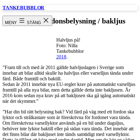
Hoppa
TANKEBUBBLOR
till
innehåll
Trafik / fordonsbelysning / bakljus
MENY
STÄNG
Halvljus på!
Foto: Nilla
Tankebubblor
2018
.
”Fram till och med år 2011 gällde halvljuslagen i Sverige som
innebar att bilar alltid skulle ha halvljus eller varselljus tända under
färd. Både framtill och baktill.
Sedan år 2011 innebär nya EU-regler krav på automatiskt varselljus
framtill på alla nya bilar, men detta gällde detta inte bakljusen. År
2016 kom sedan nya krav på att bakljusen ska gå igång automatiskt
när det skymmer.”
”Har din bil rätt belysning bak? Vid färd på väg med ett fordon ska
lyktor och strålkastare som är föreskrivna för fordonet vara tända.
Om föreskrivna varsellyktor används på en bil under dagsljus,
behöver inte lyktor baktill eller på sidan vara tända. Det innebär att
det finns bilar där bakljuset inte tänds samtidigt med varsellyktor.
Detta är tillåtet att köra med under dagtid. Men om du kör en sådan