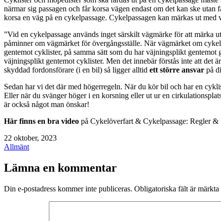
närmar sig passagen och får korsa vägen endast om det kan ske utan far
korsa en väg på en cykelpassage. Cykelpassagen kan märkas ut med 
”Vid en cykelpassage används inget särskilt vägmärke för att märka u
påminner om vägmärket för övergångsställe. När vägmärket om cykelöv
gentemot cyklister, på samma sätt som du har väjningsplikt gentemot g
väjningsplikt gentemot cyklister. Men det innebär förstås inte att det ä
skyddad fordonsförare (i en bil) så ligger alltid
ett större ansvar
på di
Sedan har vi det där med högerregeln. När du kör bil och har en cykli
Eller när du svänger höger i en korsning eller ut ur en cirkulationspla
är också något man önskar!
Här finns en bra video
på Cykelöverfart & Cykelpassage: Regler & 
Publicerat
22 oktober, 2023
den
Kategoriserat
Allmänt
som
Lämna en kommentar
Din e-postadress kommer inte publiceras.
Obligatoriska fält är märkta