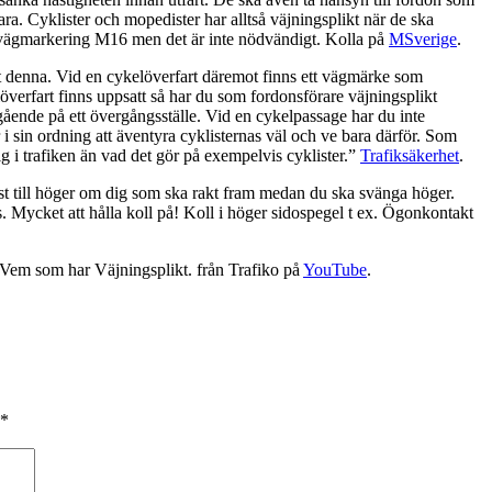
a. Cyklister och mopedister har alltså väjningsplikt när de ska
vägmarkering M16 men det är inte nödvändigt. Kolla på
MSverige
.
t denna. Vid en cykelöverfart däremot finns ett vägmärke som
erfart finns uppsatt så har du som fordonsförare väjningsplikt
ående på ett övergångsställe. Vid en cykelpassage har du inte
r i sin ordning att äventyra cyklisternas väl och ve bara därför. Som
g i trafiken än vad det gör på exempelvis cyklister.”
Trafiksäkerhet
.
st till höger om dig som ska rakt fram medan du ska svänga höger.
ts. Mycket att hålla koll på! Koll i höger sidospegel t ex. Ögonkontakt
Vem som har Väjningsplikt. från Trafiko på
YouTube
.
*