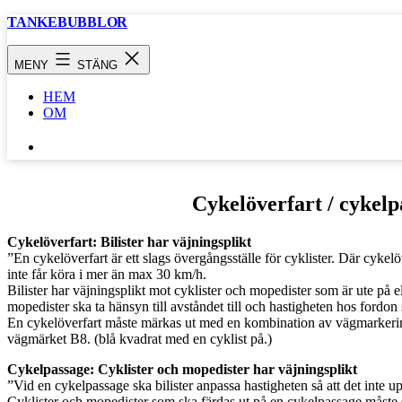
Hoppa
TANKEBUBBLOR
till
innehåll
MENY
STÄNG
HEM
OM
SÖK
…
Cykelöverfart / cykelpa
Cykelöverfart: Bilister har väjningsplikt
”En cykelöverfart är ett slags övergångsställe för cyklister. Där cykelö
inte får köra i mer än max 30 km/h.
Bilister har väjningsplikt mot cyklister och mopedister som är ute på e
mopedister ska ta hänsyn till avståndet till och hastigheten hos fordon
En cykelöverfart måste märkas ut med en kombination av vägmarkering
vägmärket B8. (blå kvadrat med en cyklist på.)
Cykelpassage: Cyklister och mopedister har väjningsplikt
”Vid en cykelpassage ska bilister anpassa hastigheten så att det inte u
Cyklister och mopedister som ska färdas ut på en cykelpassage måste s