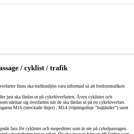
ssage / cyklist / trafik
verfarter finns ska trafikmiljön vara utformad så att fordonstrafiken
ller just ska färdas ut på cykelöverfarten. Även cyklister och
 som närmar sig överfarten när de ska färdas ut på en cykelöverfart.
arna M16 (streckade linjer) , M14 (väjningslinje ”hajtänder”) samt
ppstår fara för cyklister och mopedister som är ute på cykelpassagen.
änka hastigheten innan utfart. De ska även ta hänsyn till fordon som