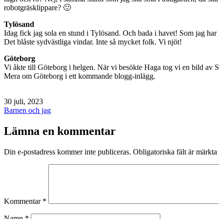
robotgräsklippare? 🙂
Tylösand
Idag fick jag sola en stund i Tylösand. Och bada i havet! Som jag har lä
Det blåste sydvästliga vindar. Inte så mycket folk. Vi njöt!
Göteborg
Vi åkte till Göteborg i helgen. När vi besökte Haga tog vi en bild av
Mera om Göteborg i ett kommande blogg-inlägg.
Publicerat
30 juli, 2023
den
Kategoriserat
Barnen och jag
som
Lämna en kommentar
Din e-postadress kommer inte publiceras.
Obligatoriska fält är märkta
Kommentar
*
Namn
*