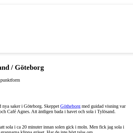
and / Göteborg
d nya saker i Göteborg. Skeppet
Götheborg
med guidad visning var
ch Café Agnes. Att äntligen bada i havet och sola i Tylösand.
att sola i ca 20 minuter innan solen gick i moln. Men fick jag sola i
grannarna klippa gräset. Har de inte hört talas om