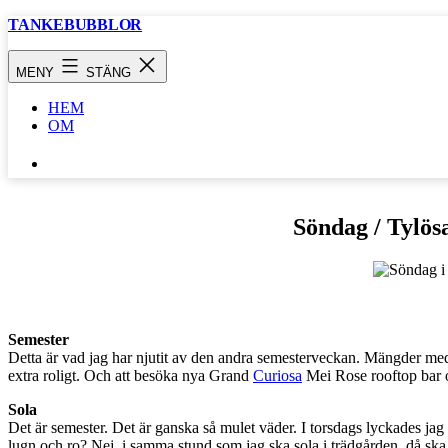
Hoppa
TANKEBUBBLOR
till
innehåll
MENY
STÄNG
HEM
OM
SÖK
…
Söndag / Tylös
Semester
Detta är vad jag har njutit av den andra semesterveckan. Mängder me
extra roligt. Och att besöka nya Grand
Curiosa
Mei Rose rooftop bar o
Sola
Det är semester. Det är ganska så mulet väder. I torsdags lyckades jag 
lugn och ro? Nej, i samma stund som jag ska sola i trädgården, då ska 