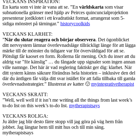
VECKANS INSPIRATION:
En karta som vi inte är vana att se. ”En
världskarta
som visar
subnationella gränser med hjälp av Peirces quincuncialprojektion
presenterar jordklotet i ett kvadratiskt format, arrangerat som 5-
sidiga mönstret på tärningar.”
historycoolkids
VECKANS KLARHET:
”
När du slutar reagera och börjar observera
. Det ögonblicket
ditt nervsystem lämnar överlevnadsläge tillräckligt länge för att lägga
märke till de mönster du tidigare var för överväldigad för att se.
Plötsligt får kaoset en form. Rollerna får mening. Och du inser att du
aldrig var ”för känslig” … du fångade upp signaler som ingen annan
ville namnge. Det här är vad reglering faktiskt ger dig: klarhet. När
ditt system känns säkrare förändras hela historien – inklusive den del
där du äntligen får välja ditt svar istället för att falla tillbaka till gamla
överlevnadsstrategier.” Illustrerat av katter 🙂
myintegrativetherapist
VECKANS SKRATT:
”Well, well well if it isn’t me writing all the things from last week’s
to-do list on this week’s to-do list.
mytherapistsays
VECKANS ROLIGA:
Ju äldre jag blir desto färre stopp vill jag göra på väg hem från
jobbet. Jag längtar hem till mitt hus och till min säng.
mytherapistsays