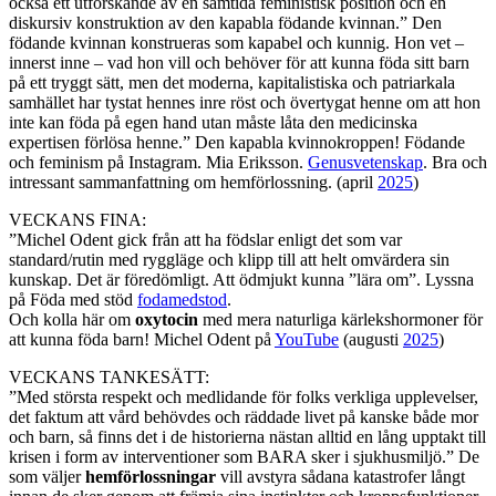
också ett utforskande av en samtida feministisk position och en
diskursiv konstruktion av den kapabla födande kvinnan.” Den
födande kvinnan konstrueras som kapabel och kunnig. Hon vet –
innerst inne – vad hon vill och behöver för att kunna föda sitt barn
på ett tryggt sätt, men det moderna, kapitalistiska och patriarkala
samhället har tystat hennes inre röst och övertygat henne om att hon
inte kan föda på egen hand utan måste låta den medicinska
expertisen förlösa henne.” Den kapabla kvinnokroppen! Födande
och feminism på Instagram. Mia Eriksson.
Genusvetenskap
. Bra och
intressant sammanfattning om hemförlossning. (april
2025
)
VECKANS FINA:
”Michel Odent gick från att ha födslar enligt det som var
standard/rutin med ryggläge och klipp till att helt omvärdera sin
kunskap. Det är föredömligt. Att ödmjukt kunna ”lära om”. Lyssna
på Föda med stöd
fodamedstod
.
Och kolla här om
oxytocin
med mera naturliga kärlekshormoner för
att kunna föda barn! Michel Odent på
YouTube
(augusti
2025
)
VECKANS TANKESÄTT:
”Med största respekt och medlidande för folks verkliga upplevelser,
det faktum att vård behövdes och räddade livet på kanske både mor
och barn, så finns det i de historierna nästan alltid en lång upptakt till
krisen i form av interventioner som BARA sker i sjukhusmiljö.” De
som väljer
hemförlossningar
vill avstyra sådana katastrofer långt