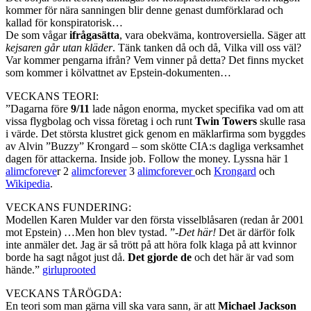
kommer för nära sanningen blir denne genast dumförklarad och
kallad för konspiratorisk…
De som vågar
ifrågasätta
, vara obekväma, kontroversiella. Säger att
kejsaren går utan kläder
. Tänk tanken då och då, Vilka vill oss väl?
Var kommer pengarna ifrån? Vem vinner på detta? Det finns mycket
som kommer i kölvattnet av Epstein-dokumenten…
VECKANS TEORI:
”Dagarna före
9/11
lade någon enorma, mycket specifika vad om att
vissa flygbolag och vissa företag i och runt
Twin Towers
skulle rasa
i värde. Det största klustret gick genom en mäklarfirma som byggdes
av Alvin ”Buzzy” Krongard – som skötte CIA:s dagliga verksamhet
dagen för attackerna. Inside job. Follow the money. Lyssna här 1
alimcforeve
r 2
alimcforever
3
alimcforever
och
Krongard
och
Wikipedia
.
VECKANS FUNDERING:
Modellen Karen Mulder var den första visselblåsaren (redan år 2001
mot Epstein) …Men hon blev tystad. ”-
Det här!
Det är därför folk
inte anmäler det. Jag är så trött på att höra folk klaga på att kvinnor
borde ha sagt något just då.
Det gjorde de
och det här är vad som
hände.”
girluprooted
VECKANS TÅRÖGDA:
En teori som man gärna vill ska vara sann, är att
Michael Jackson