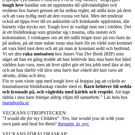
tough love
handlar om att uppmuntra till självständighet och
resiliens hos barnet genom att ha strikta regler, att ställa krav på dem
och att vara tydlig med att den vuxna vet bäst. Men det tenderar
också att tippa över till en auktoritär och kränkande uppfostran, där
barnets vilja trycks ner. Tough love är vanligt runt om i världen. Det
är ett föräldraskap som grundar sig i trauma, ofta rasism och
kolonisation. I vetskapen om att det ställs högre krav på ens barn än
på andras, på att man måste rusta sina barn för en värld som kommer
att vara hård mot dem och att på man är konstant sedd och bedömd.
Vi ser den
raka motsatsen
hos James Van Der Beek (RIP) som
säger att han en gång trodde att han behövde lära sina barn hur hård
världen kan vara, men att livet självt gör ett bra jobb med lära ut det,
och att han därför vill
lära sina barn hur enkelt det kan vara att
skratta, älska och lära.
För er som växte upp med tough love så hoppas jag att cykeln av
traumabaserat föräldraskap vänder med er.
Barn behöver bli sedda
och lyssnade på, och vägledda med kärlek och respekt
. Att inge
rädsla i sina barn främjar aldrig viljan till samarbete.” Läs hela hos
mariaborda.se
VECKANS UTROPSTECKEN:
”
I would die for my Children
” -Yes, but would you sit with your
own pain and heal for them?
therapist_in_nyc
VECKANS FÖRÄLDRASKAP: