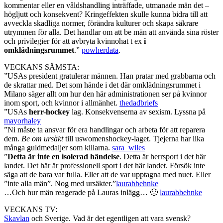
kommentar eller en våldshandling inträffade, utmanade män det –
högljutt och konsekvent? Kringeffekten skulle kunna bidra till att
avveckla skadliga normer, förändra kulturer och skapa säkrare
utrymmen för alla. Det handlar om att be män att använda sina röster
och privilegier för att avbryta kvinnohat t ex
i
omklädningsrummet
.”
powherdata
.
VECKANS SÄMSTA:
”USAs president gratulerar männen. Han pratar med grabbarna och
de skrattar med. Det som hände i det där omklädningsrummet i
Milano säger allt om hur den här administrationen ser på kvinnor
inom sport, och kvinnor i allmänhet.
thedadbriefs
”USAs
herr-hockey
lag. Konsekvenserna av sexism. Lyssna på
mayorhaley
”Ni måste ta ansvar för era handlingar och arbeta för att reparera
dem.
Be om ursäkt
till uswomenshockey-laget. Tjejerna har lika
många guldmedaljer som killarna.
sara_wiles
”
Detta är inte en isolerad händelse
. Detta är herrsport i det här
landet. Det här är professionell sport i det här landet. Försök inte
säga att de bara var fulla. Eller att de var upptagna med nuet. Eller
”inte alla män”. Nog med ursäkter.”
laurabbehnke
…Och hur män reagerade på Lauras inlägg… 🙂
laurabbehnke
VECKANS TV:
Skavlan
och Sverige. Vad är det egentligen att vara svensk?