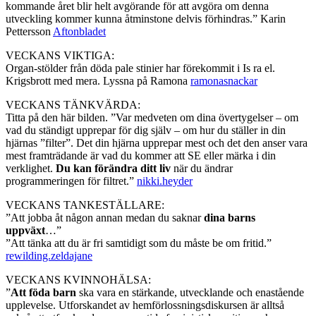
kommande året blir helt avgörande för att avgöra om denna
utveckling kommer kunna åtminstone delvis förhindras.” Karin
Pettersson
Aftonbladet
VECKANS VIKTIGA:
Organ-stölder från döda pale stinier har förekommit i Is ra el.
Krigsbrott med mera. Lyssna på Ramona
ramonasnackar
VECKANS TÄNKVÄRDA:
Titta på den här bilden. ”Var medveten om dina övertygelser – om
vad du ständigt upprepar för dig själv – om hur du ställer in din
hjärnas ”filter”. Det din hjärna upprepar mest och det den anser vara
mest framträdande är vad du kommer att SE eller märka i din
verklighet.
Du kan förändra ditt liv
när du ändrar
programmeringen för filtret.”
nikki.heyder
VECKANS TANKESTÄLLARE:
”Att jobba åt någon annan medan du saknar
dina barns
uppväxt
…”
”Att tänka att du är fri samtidigt som du måste be om fritid.”
rewilding.zeldajane
VECKANS KVINNOHÄLSA:
”
Att föda barn
ska vara en stärkande, utvecklande och enastående
upplevelse. Utforskandet av hemförlossningsdiskursen är alltså