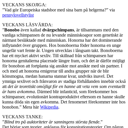
VECKANS SKOJIGA:
”Vad gör Europeiska stadsbor med sina barn på helgerna?” via
pennylovellstylist
VECKANS LÄSVÄRDA:
”
Bonobo
även kallad
dvärgschimpans
, är tillsammans med den
vanliga schimpansen de nu levande människoapor som genetiskt är
närmast besläktade med människan. Honorna har det dominerande
inflytandet över gruppen. Hos bonoboerna föder honorna en unge
ungefär vart femte år. Ungen utvecklas i långsam takt. Bonoboerna
har ett mycket aktivt sexliv. Till skillnad från schimpansen har
honorna genitalierna placerade längre fram, och det är därför möjligt
för bonobon att fortplanta sig ansikte mot ansikte med sin partner. I
och med att honorna emigrerar till andra grupper när de blir
könsmogna, medan hanarna stannar kvar, undviks inavel. Det
ymniga sexlivet och frånvaron av stadiga förhållanden innebär också
att
det är teoretiskt omöjligt för en hanne att veta vem som eventuellt
är hans avkomma
. Därmed blir infanticid, som förekommer hos
schimpanser, evolutionärt kontraproduktivt eftersom en hanne skulle
kunna döda sin egen avkomma. Det fenomenet förekommer inte hos
bonobon.” Mera här
Wikipedia
.
VECKANS TANKE:
”
Blind tro på auktoriteter är sanningens största fiende
.”
Det börjar som teorier, anklagas för konspirationsteorier. Om någon