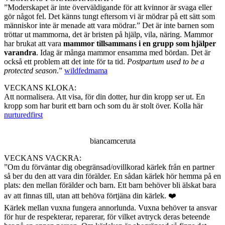
”Moderskapet är inte överväldigande för att kvinnor är svaga eller
gör något fel. Det känns tungt eftersom vi är mödrar på ett sätt som
människor inte är menade att vara mödrar.” Det är inte barnen som
tröttar ut mammorna, det är bristen på hjälp, vila, näring. Mammor
har brukat att vara
mammor tillsammans i en grupp som hjälper
varandra
. Idag är många mammor ensamma med bördan. Det är
också ett problem att det inte för ta tid.
Postpartum used to be a
protected season
.”
wildfedmama
VECKANS KLOKA:
Att normalisera. Att visa, för din dotter, hur din kropp ser ut. En
kropp som har burit ett barn och som du är stolt över. Kolla här
nurturedfirst
biancamceruta
VECKANS VACKRA:
”Om du förväntar dig obegränsad/ovillkorad kärlek från en partner
så ber du den att vara din förälder. En sådan kärlek hör hemma på en
plats: den mellan förälder och barn. Ett barn behöver bli älskat bara
av att finnas till, utan att behöva förtjäna din kärlek. ❤️
Kärlek mellan vuxna fungera annorlunda. Vuxna behöver ta ansvar
för hur de respekterar, reparerar, för vilket avtryck deras beteende