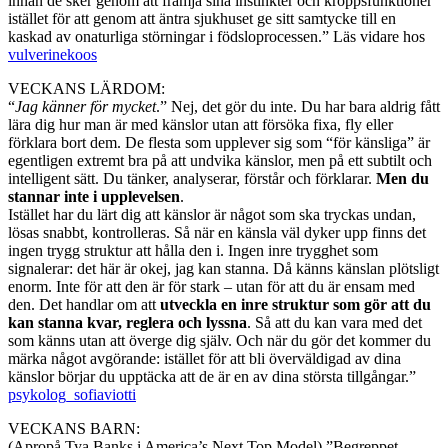
innan de sker genom att främja sina instinkter och kroppsfunktioner
istället för att genom att äntra sjukhuset ge sitt samtycke till en
kaskad av onaturliga störningar i födsloprocessen.” Läs vidare hos
vulverinekoos
VECKANS LÄRDOM:
“
Jag känner för mycket
.” Nej, det gör du inte. Du har bara aldrig fått
lära dig hur man är med känslor utan att försöka fixa, fly eller
förklara bort dem. De flesta som upplever sig som “för känsliga” är
egentligen extremt bra på att undvika känslor, men på ett subtilt och
intelligent sätt. Du tänker, analyserar, förstår och förklarar.
Men du
stannar inte i upplevelsen
.
Istället har du lärt dig att känslor är något som ska tryckas undan,
lösas snabbt, kontrolleras. Så när en känsla väl dyker upp finns det
ingen trygg struktur att hålla den i. Ingen inre trygghet som
signalerar: det här är okej, jag kan stanna. Då känns känslan plötsligt
enorm. Inte för att den är för stark – utan för att du är ensam med
den. Det handlar om att
utveckla en inre struktur som gör att du
kan stanna kvar, reglera och lyssna
. Så att du kan vara med det
som känns utan att överge dig själv. Och när du gör det kommer du
märka något avgörande: istället för att bli överväldigad av dina
känslor börjar du upptäcka att de är en av dina största tillgångar.”
psykolog_sofiaviotti
VECKANS BARN:
(Apropå Tya Banks i America’s Next Top Model) ”Begreppet