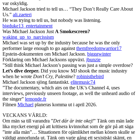
var oskyldig.
Michael Jackson tried to tell us… “They Don’t Really Care About
Us.”
ali.zaeteri
He was trying to tell us, but nobody was listening.
bigduke13_entertainment
Was Michael Jackson Just
A Smokescreen?
waking_up_to_narcissism
Michael was set up by the industry because he was the only
performer large enough to go against
themfreedomwarrior17
Epstein-dokumenten om Michael Jackson.
bigggwinter
Förklaring om Michael Jacksons uppväxt.
jbunzie
”Still think Michael Jackson’s passing was just a simple overdose?
Let’s dive deeper.
Did you know MJ shook the music industry
when he wrote
Don’t Cry, Palestine
?
robinisthebird
Michael Jackson sjöng fantastiskt.
elitemusic74
”The documentary, which airs on the UK’s Channel 4, uses
interviews, previously unseen footage, as well the unheard audio of
the singer”
lemonde.fr
Filmen
Michael
planeras komma ut i april 2026.
VECKANS VÄRLD:
Om män sa till varandra ”
Det där är inte okej!
” Tänk om män lade
lika mycket energi på att kritisera kvinnohat som de gör på att säga
”inte alla män”… Situationen för ojämlikhet mellan könen skulle se
väldigt annorlunda ut. Tänk om varje gång ett sexistiskt skämt, en