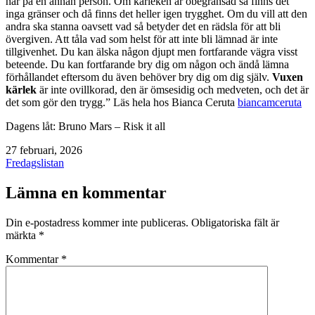
har på en annan person. Om kärleken är obegränsad så finns det
inga gränser och då finns det heller igen trygghet. Om du vill att den
andra ska stanna oavsett vad så betyder det en rädsla för att bli
övergiven. Att tåla vad som helst för att inte bli lämnad är inte
tillgivenhet. Du kan älska någon djupt men fortfarande vägra visst
beteende. Du kan fortfarande bry dig om någon och ändå lämna
förhållandet eftersom du även behöver bry dig om dig själv.
Vuxen
kärlek
är inte ovillkorad, den är ömsesidig och medveten, och det är
det som gör den trygg.” Läs hela hos Bianca Ceruta
biancamceruta
Dagens låt: Bruno Mars – Risk it all
Publicerat
27 februari, 2026
den
Kategoriserat
Fredagslistan
som
Lämna en kommentar
Din e-postadress kommer inte publiceras.
Obligatoriska fält är
märkta
*
Kommentar
*