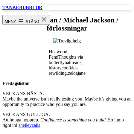
Hoppa
TANKEBUBBLOR
till
innehåll
Fredagslistan / Michael Jackson /
MENY
STÄNG
förlossningar
Heawood,
FemiThoughts via
butterflynattreads,
historycoolkids,
rewilding.zeldajane
Fredagslistan
VECKANS BÄSTA:
Maybe the universe isn’t really testing you. Maybe it’s giving you an
opportunity to practice who you say you are.
VECKANS GULLIGA:
Att hoppa hopprep.
Confidence is something you build
. So jump
right in!
shelleyzalis