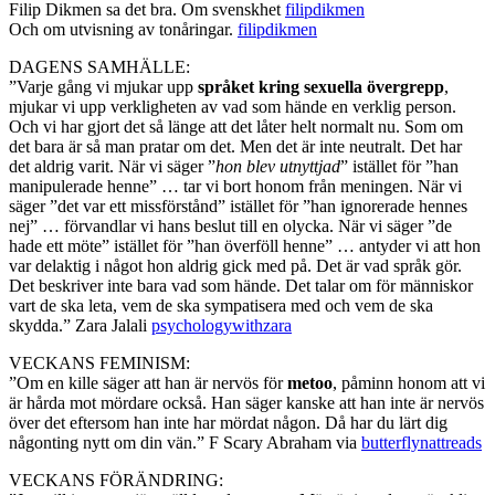
Filip Dikmen sa det bra. Om svenskhet
filipdikmen
Och om utvisning av tonåringar.
filipdikmen
DAGENS SAMHÄLLE:
”Varje gång vi mjukar upp
språket kring sexuella övergrepp
,
mjukar vi upp verkligheten av vad som hände en verklig person.
Och vi har gjort det så länge att det låter helt normalt nu. Som om
det bara är så man pratar om det. Men det är inte neutralt. Det har
det aldrig varit. När vi säger ”
hon blev utnyttjad
” istället för ”han
manipulerade henne” … tar vi bort honom från meningen. När vi
säger ”det var ett missförstånd” istället för ”han ignorerade hennes
nej” … förvandlar vi hans beslut till en olycka. När vi säger ”de
hade ett möte” istället för ”han överföll henne” … antyder vi att hon
var delaktig i något hon aldrig gick med på. Det är vad språk gör.
Det beskriver inte bara vad som hände. Det talar om för människor
vart de ska leta, vem de ska sympatisera med och vem de ska
skydda.” Zara Jalali
psychologywithzara
VECKANS FEMINISM:
”Om en kille säger att han är nervös för
metoo
, påminn honom att vi
är hårda mot mördare också. Han säger kanske att han inte är nervös
över det eftersom han inte har mördat någon. Då har du lärt dig
någonting nytt om din vän.” F Scary Abraham via
butterflynattreads
VECKANS FÖRÄNDRING: