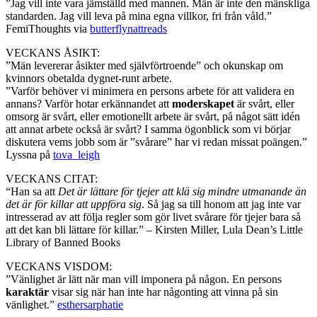
”Jag vill inte vara jämställd med mannen. Män är inte den mänskliga
standarden. Jag vill leva på mina egna villkor, fri från våld.”
FemiThoughts via
butterflynattreads
VECKANS ÅSIKT:
”Män levererar åsikter med självförtroende” och okunskap om
kvinnors obetalda dygnet-runt arbete.
”Varför behöver vi minimera en persons arbete för att validera en
annans? Varför hotar erkännandet att
moderskapet
är svårt, eller
omsorg är svårt, eller emotionellt arbete är svårt, på något sätt idén
att annat arbete också är svårt? I samma ögonblick som vi börjar
diskutera vems jobb som är ”svårare” har vi redan missat poängen.”
Lyssna på
tova_leigh
VECKANS CITAT:
“Han sa att
Det är lättare för tjejer att klä sig mindre utmanande än
det är för killar att uppföra sig
. Så jag sa till honom att jag inte var
intresserad av att följa regler som gör livet svårare för tjejer bara så
att det kan bli lättare för killar.” – Kirsten Miller, Lula Dean’s Little
Library of Banned Books
VECKANS VISDOM:
”Vänlighet är lätt när man vill imponera på någon. En persons
karaktär
visar sig när han inte har någonting att vinna på sin
vänlighet.”
esthersarphatie