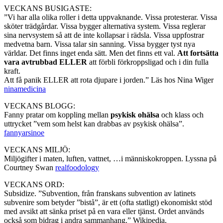
VECKANS BUSIGASTE:
”Vi har alla olika roller i detta uppvaknande. Vissa protesterar. Vissa
sköter trädgårdar. Vissa bygger alternativa system. Vissa reglerar
sina nervsystem så att de inte kollapsar i rädsla. Vissa uppfostrar
medvetna barn. Vissa talar sin sanning. Vissa bygger tyst nya
världar. Det finns inget enda sätt. Men det finns ett val.
Att fortsätta
vara avtrubbad ELLER
att förbli förkroppsligad och i din fulla
kraft.
Att få panik ELLER att rota djupare i jorden.” Läs hos Nina Wiger
ninamedicina
VECKANS BLOGG:
Fanny pratar om koppling mellan
psykisk ohälsa
och klass och
uttrycket ”vem som helst kan drabbas av psykisk ohälsa”.
fannyarsinoe
VECKANS MILJÖ:
Miljögifter i maten, luften, vattnet, …i människokroppen. Lyssna på
Courtney Swan
realfoodology
VECKANS ORD:
Subsidize. ”Subvention, från franskans subvention av latinets
subvenire som betyder ”bistå”, är ett (ofta statligt) ekonomiskt stöd
med avsikt att sänka priset på en vara eller tjänst. Ordet används
också som bidrag i andra sammanhang.” Wikipedia.