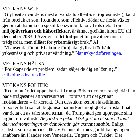
VECKANS WTF:
”Glyfosat är världens mest använda totalherbicid (ogräsmedel), känd
från produkter som Roundup, som effektivt dödar de flesta växter
genom att hämma en specifik enzymfunktion. Trots debatt om
miljöpåverkan och hälsoeffekter
, är ämnet godkänt inom EU till
december 2033. I Sverige är det förbjudet för privatpersoner i
trädgårdar, men tillåtet för yrkesmässigt bruk.” AI
”Vi anser därför att EU borde förbjuda glyfosat för både
yrkesmässig och privat användning.”
Naturskyddsföreningen
.
VECKANS HÄLSA:
”För skapar de ett problem, sedan säljer de dig en lösning.”
catherine.edwards.life
VECKANS POLITIK:
”Redan nu är det uppenbart att Trump förbereder en strategi, där han
både ifrågasätter att valresultatet – förutsatt att det gynnar
motståndaren – är korrekt. Och dessutom genom lagstiftning
försöker hitta sätt att begränsa människors möjlighet att rösta. I natt
var detta ett av talet stora teman, då Trump återigen upprepade sina
lögner om valfusk.
Av forskare pekas USA just nu ut som ett land
där nedmonteringen av demokratin går extremt snabbt
. Enligt
statistik som sammanställts av Financial Times går tillbakagången
snabbare än i länder som Venezuela, Ungern och Turkiet. Det