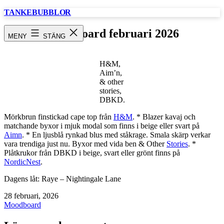
Hoppa
TANKEBUBBLOR
till
innehåll
Moodboard februari 2026
MENY
STÄNG
H&M,
Aim’n,
& other
stories,
DBKD.
Mörkbrun finstickad cape top från
H&M
. * Blazer kavaj och
matchande byxor i mjuk modal som finns i beige eller svart på
Aimn
. * En ljusblå rynkad blus med ståkrage. Smala skärp verkar
vara trendiga just nu. Byxor med vida ben & Other
Stories
. *
Plåtkrukor från DBKD i beige, svart eller grönt finns på
NordicNest
.
Dagens låt: Raye – Nightingale Lane
Publicerat
28 februari, 2026
den
Kategoriserat
Moodboard
som