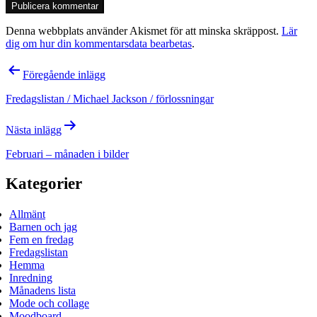
Denna webbplats använder Akismet för att minska skräppost.
Lär
dig om hur din kommentarsdata bearbetas
.
Inläggsnavigering
Föregående inlägg
Fredagslistan / Michael Jackson / förlossningar
Nästa inlägg
Februari – månaden i bilder
Kategorier
Allmänt
Barnen och jag
Fem en fredag
Fredagslistan
Hemma
Inredning
Månadens lista
Mode och collage
Moodboard