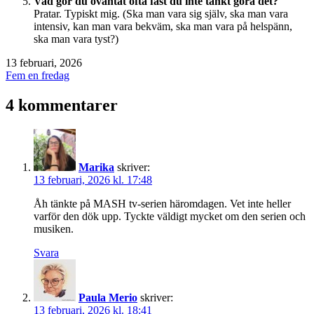
Vad gör du oväntat ofta fast du inte tänkt göra det?
Pratar. Typiskt mig. (Ska man vara sig själv, ska man vara
intensiv, kan man vara bekväm, ska man vara på helspänn,
ska man vara tyst?)
Publicerat
13 februari, 2026
den
Kategoriserat
Fem en fredag
som
4 kommentarer
Marika
skriver:
13 februari, 2026 kl. 17:48
Åh tänkte på MASH tv-serien häromdagen. Vet inte heller
varför den dök upp. Tyckte väldigt mycket om den serien och
musiken.
Svara
Paula Merio
skriver:
13 februari, 2026 kl. 18:41