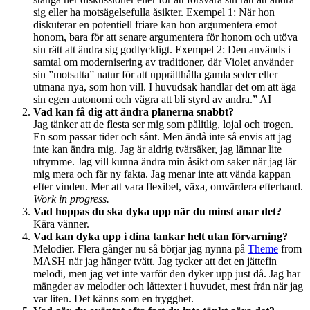
sig eller ha motsägelsefulla åsikter. Exempel 1: När hon
diskuterar en potentiell friare kan hon argumentera emot
honom, bara för att senare argumentera för honom och utöva
sin rätt att ändra sig godtyckligt. Exempel 2: Den används i
samtal om modernisering av traditioner, där Violet använder
sin ”motsatta” natur för att upprätthålla gamla seder eller
utmana nya, som hon vill. I huvudsak handlar det om att äga
sin egen autonomi och vägra att bli styrd av andra.” AI
Vad kan få dig att ändra planerna snabbt?
Jag tänker att de flesta ser mig som pålitlig, lojal och trogen.
En som passar tider och sånt. Men ändå inte så envis att jag
inte kan ändra mig. Jag är aldrig tvärsäker, jag lämnar lite
utrymme. Jag vill kunna ändra min åsikt om saker när jag lär
mig mera och får ny fakta. Jag menar inte att vända kappan
efter vinden. Mer att vara flexibel, växa, omvärdera efterhand.
Work in progress.
Vad hoppas du ska dyka upp när du minst anar det?
Kära vänner.
Vad kan dyka upp i dina tankar helt utan förvarning?
Melodier. Flera gånger nu så börjar jag nynna på
Theme
from
MASH när jag hänger tvätt. Jag tycker att det en jättefin
melodi, men jag vet inte varför den dyker upp just då. Jag har
mängder av melodier och låttexter i huvudet, mest från när jag
var liten. Det känns som en trygghet.