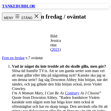
Hoppa
TANKEBUBBLOR
till
innehåll
Fem en fredag / oväntat
MENY
STÄNG
Bild:
Jessica
ritar.
(
2021
)
Fem en fredag
v.7 oväntat
Vad är något du inte trodde att du skulle gilla, men gör?
Slösa tid framför TV:n. Att se om gamla serier som man vet
att man gillar eller titta på någonting nytt? Kanske ska jag se
om denna serie? Jag såg Downton Abbey från början, när det
sändes, och jag gillade den från början också, även Violet
Crawley.
I’m A Woman Mary, I Can Be As
Contrary
As I Choose
”
Quote from Downton Abbey. ”Raden framhäver Violets
karaktär som någon som har höga krav men också är
oförutsägbar och har en skarp tunga. Den används ofta för att
stänga ner diskussioner eller för att försvara sin rätt att ändra