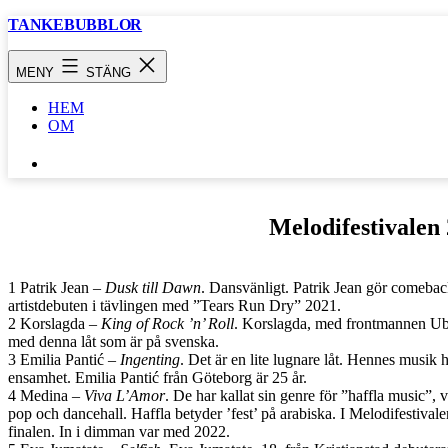
Hoppa
TANKEBUBBLOR
till
innehåll
MENY
STÄNG
HEM
OM
SÖK
…
Melodifestivalen 
1 Patrik Jean –
Dusk till Dawn
. Dansvänligt. Patrik Jean gör comebac
artistdebuten i tävlingen med ”Tears Run Dry” 2021.
2 Korslagda –
King of Rock ’n’ Roll
. Korslagda, med frontmannen Ubb
med denna låt som är på svenska.
3 Emilia Pantić –
Ingenting
. Det är en lite lugnare låt. Hennes musik h
ensamhet. Emilia Pantić från Göteborg är 25 år.
4 Medina –
Viva L’Amor
. De har kallat sin genre för ”haffla music”,
pop och dancehall. Haffla betyder ’fest’ på arabiska. I Melodifestiva
finalen. In i dimman var med 2022.