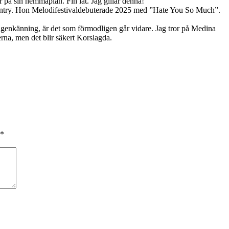
r på sin hemmaplan. Fin låt. Jag gillar denna!
untry. Hon Melodifestivaldebuterade 2025 med ”Hate You So Much”.
igenkänning, är det som förmodligen går vidare. Jag tror på Medina
erna, men det blir säkert Korslagda.
*