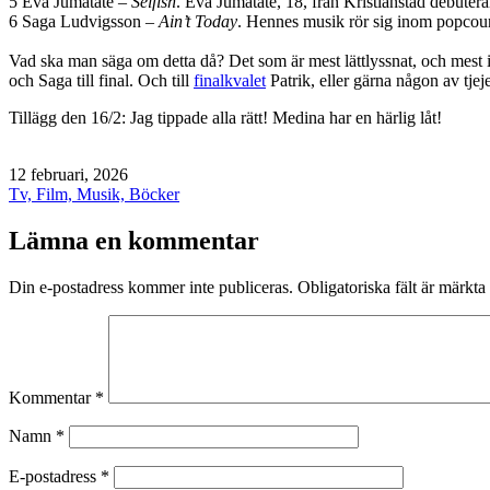
5 Eva Jumatate –
Selfish
. Eva Jumatate, 18, från Kristianstad debutera
6 Saga Ludvigsson –
Ain’t Today
. Hennes musik rör sig inom popco
Vad ska man säga om detta då? Det som är mest lättlyssnat, och mest 
och Saga till final. Och till
finalkvalet
Patrik, eller gärna någon av tjej
Tillägg den 16/2: Jag tippade alla rätt! Medina har en härlig låt!
Publicerat
12 februari, 2026
den
Kategoriserat
Tv, Film, Musik, Böcker
som
Lämna en kommentar
Din e-postadress kommer inte publiceras.
Obligatoriska fält är märkta
Kommentar
*
Namn
*
E-postadress
*