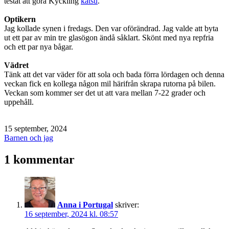
testat att göra Kyckling
katsu
.
Optikern
Jag kollade synen i fredags. Den var oförändrad. Jag valde att byta
ut ett par av min tre glasögon ändå såklart. Skönt med nya repfria
och ett par nya bågar.
Vädret
Tänk att det var väder för att sola och bada förra lördagen och denna
veckan fick en kollega någon mil härifrån skrapa rutorna på bilen.
Veckan som kommer ser det ut att vara mellan 7-22 grader och
uppehåll.
Publicerat
15 september, 2024
den
Kategoriserat
Barnen och jag
som
1 kommentar
Anna i Portugal
skriver:
16 september, 2024 kl. 08:57