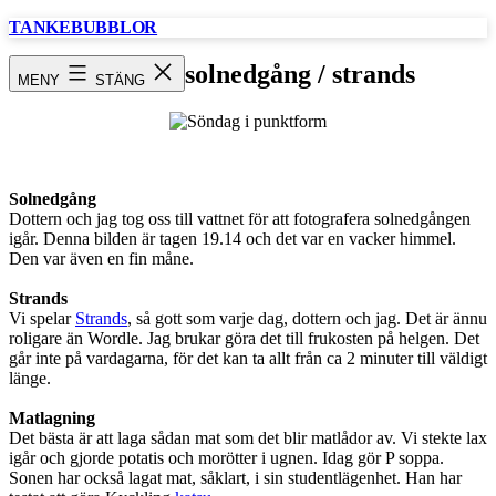
Hoppa
TANKEBUBBLOR
till
innehåll
Söndag / solnedgång / strands
MENY
STÄNG
Solnedgång
Dottern och jag tog oss till vattnet för att fotografera solnedgången
igår. Denna bilden är tagen 19.14 och det var en vacker himmel.
Den var även en fin måne.
Strands
Vi spelar
Strands
, så gott som varje dag, dottern och jag. Det är ännu
roligare än Wordle. Jag brukar göra det till frukosten på helgen. Det
går inte på vardagarna, för det kan ta allt från ca 2 minuter till väldigt
länge.
Matlagning
Det bästa är att laga sådan mat som det blir matlådor av. Vi stekte lax
igår och gjorde potatis och morötter i ugnen. Idag gör P soppa.
Sonen har också lagat mat, såklart, i sin studentlägenhet. Han har