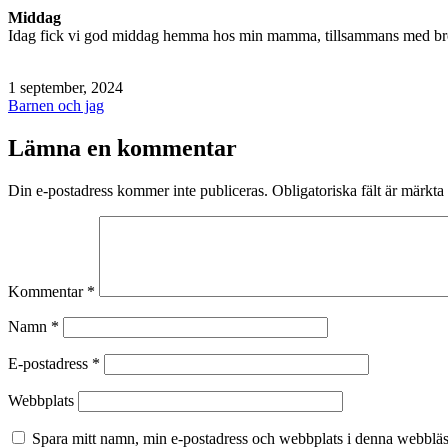
Middag
Idag fick vi god middag hemma hos min mamma, tillsammans med bror
Publicerat
1 september, 2024
den
Kategoriserat
Barnen och jag
som
Lämna en kommentar
Din e-postadress kommer inte publiceras.
Obligatoriska fält är märkta
Kommentar
*
Namn
*
E-postadress
*
Webbplats
Spara mitt namn, min e-postadress och webbplats i denna webbläsa