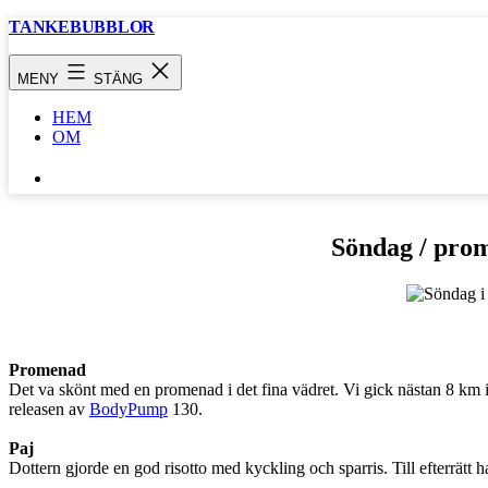
Hoppa
TANKEBUBBLOR
till
innehåll
MENY
STÄNG
HEM
OM
SÖK
…
Söndag / pro
Promenad
Det va skönt med en promenad i det fina vädret. Vi gick nästan 8 km 
releasen av
BodyPump
130.
Paj
Dottern gjorde en god risotto med kyckling och sparris. Till efterrätt