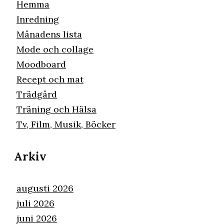
Hemma
Inredning
Månadens lista
Mode och collage
Moodboard
Recept och mat
Trädgård
Träning och Hälsa
Tv, Film, Musik, Böcker
Arkiv
augusti 2026
juli 2026
juni 2026