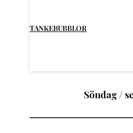
Hoppa
till
innehåll
TANKEBUBBLOR
Söndag / s