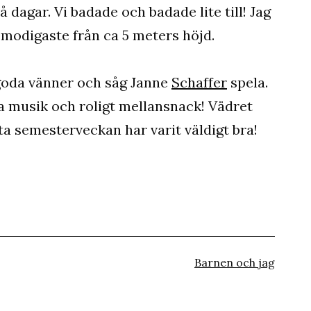
å dagar. Vi badade och badade lite till! Jag
 modigaste från ca 5 meters höjd.
goda vänner och såg Janne
Schaffer
spela.
ra musik och roligt mellansnack! Vädret
ta semesterveckan har varit väldigt bra!
Kategoriserat
Barnen och jag
som