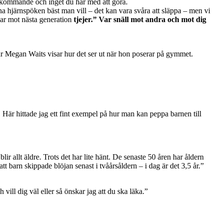
kommande och inget du har med att göra.
a hjärnspöken bäst man vill – det kan vara svåra att släppa – men vi
nsvar mot nästa generation
tjejer.” Var snäll mot andra och mot dig
när Megan Waits visar hur det ser ut när hon poserar på gymmet.
t). Här hittade jag ett fint exempel på hur man kan peppa barnen till
ir allt äldre. Trots det har lite hänt. De senaste 50 åren har åldern
 att barn skippade blöjan senast i tvåårsåldern – i dag är det 3,5 år.”
 vill dig väl eller så önskar jag att du ska läka.”