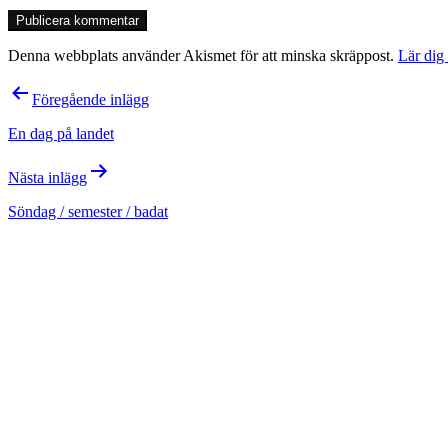
Denna webbplats använder Akismet för att minska skräppost.
Lär dig
Inläggsnavigering
Föregående inlägg
En dag på landet
Nästa inlägg
Söndag / semester / badat