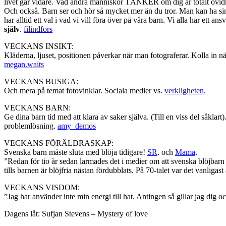
livet går vidare. Vad andra människor TÄNKER om dig är totalt ovid
Och också. Barn ser och hör så mycket mer än du tror. Man kan ha sin
har alltid ett val i vad vi vill föra över på våra barn. Vi alla har ett a
själv
.
filindfors
VECKANS INSIKT:
Kläderna, ljuset, positionen påverkar när man fotograferar. Kolla in 
megan.waits
VECKANS BUSIGA:
Och mera på temat fotovinklar. Sociala medier vs.
verkligheten
.
VECKANS BARN:
Ge dina barn tid med att klara av saker själva. (Till en viss del såklar
problemlösning.
amy_demos
VECKANS FÖRÄLDRASKAP:
Svenska barn måste sluta med blöja tidigare!
SR
. och
Mama
.
”Redan för tio år sedan larmades det i medier om att svenska blöjbarn bl
tills barnen är blöjfria nästan fördubblats. På 70-talet var det vanligast
VECKANS VISDOM:
”Jag har använder inte min energi till hat. Antingen så gillar jag dig och
Dagens låt: Sufjan Stevens – Mystery of love