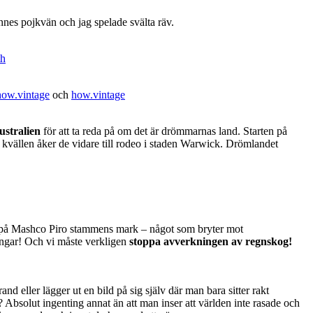
ennes pojkvän och jag spelade svälta räv.
th
how.vintage
och
how.vintage
ustralien
för att ta reda på om det är drömmarnas land. Starten på
å kvällen åker de vidare till rodeo i staden Warwick. Drömlandet
g på Mashco Piro stammens mark – något som bryter mot
ningar! Och vi måste verkligen
stoppa avverkningen av regnskog!
d eller lägger ut en bild på sig själv där man bara sitter rakt
 Absolut ingenting annat än att man inser att världen inte rasade och