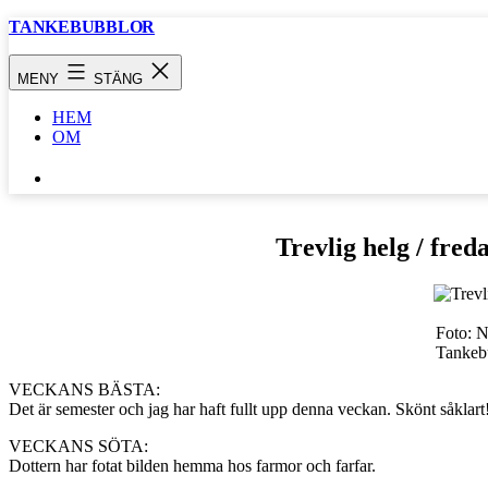
Hoppa
TANKEBUBBLOR
till
innehåll
MENY
STÄNG
HEM
OM
SÖK
…
Trevlig helg / fred
Foto: N
Tankeb
VECKANS BÄSTA:
Det är semester och jag har haft fullt upp denna veckan. Skönt såklart! 
VECKANS SÖTA:
Dottern har fotat bilden hemma hos farmor och farfar.