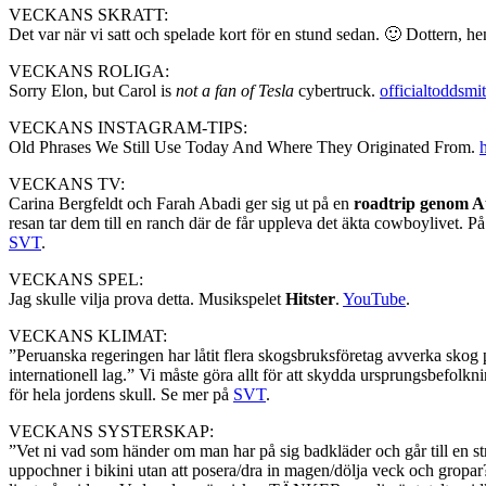
VECKANS SKRATT:
Det var när vi satt och spelade kort för en stund sedan. 🙂 Dottern, h
VECKANS ROLIGA:
Sorry Elon, but Carol is
not a fan of Tesla
cybertruck.
officialtoddsmi
VECKANS INSTAGRAM-TIPS:
Old Phrases We Still Use Today And Where They Originated From.
VECKANS TV:
Carina Bergfeldt och Farah Abadi ger sig ut på en
roadtrip genom A
resan tar dem till en ranch där de får uppleva det äkta cowboylivet. P
SVT
.
VECKANS SPEL:
Jag skulle vilja prova detta. Musikspelet
Hitster
.
YouTube
.
VECKANS KLIMAT:
”Peruanska regeringen har låtit flera skogsbruksföretag avverka sko
internationell lag.” Vi måste göra allt för att skydda ursprungsbefolk
för hela jordens skull. Se mer på
SVT
.
VECKANS SYSTERSKAP:
”Vet ni vad som händer om man har på sig badkläder och går till en stran
uppochner i bikini utan att posera/dra in magen/dölja veck och gropar?