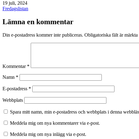
Publicerat
19 juli, 2024
den
Kategoriserat
Fredagslistan
som
Lämna en kommentar
Din e-postadress kommer inte publiceras.
Obligatoriska fält är märkta
Kommentar
*
Namn
*
E-postadress
*
Webbplats
Spara mitt namn, min e-postadress och webbplats i denna webbläsa
Meddela mig om nya kommentarer via e-post.
Meddela mig om nya inlägg via e-post.