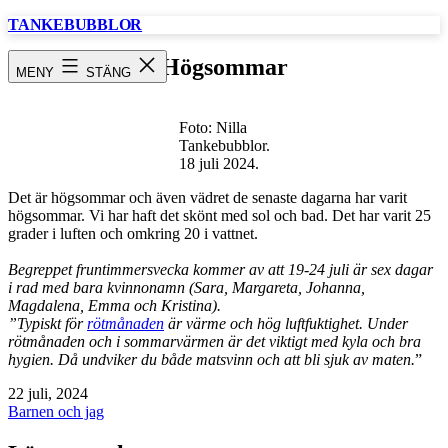
Hoppa
TANKEBUBBLOR
till
innehåll
Högsommar
MENY
STÄNG
Foto: Nilla
Tankebubblor.
18 juli 2024.
Det är högsommar och även vädret de senaste dagarna har varit
högsommar. Vi har haft det skönt med sol och bad. Det har varit 25
grader i luften och omkring 20 i vattnet.
Begreppet fruntimmersvecka kommer av att 19-24 juli är sex dagar
i rad med bara kvinnonamn (Sara, Margareta, Johanna,
Magdalena, Emma och Kristina).
”Typiskt för
rötmånaden
är värme och hög luftfuktighet. Under
rötmånaden och i sommarvärmen är det viktigt med kyla och bra
hygien. Då undviker du både matsvinn och att bli sjuk av maten.
”
Publicerat
22 juli, 2024
den
Kategoriserat
Barnen och jag
som