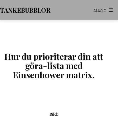
Hoppa
TANKEBUBBLOR
MENY
till
innehåll
Hur du prioriterar din att
göra-lista med
Einsenhower matrix.
Bild: