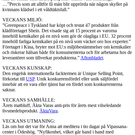
…”Precis som att alltför få män blir upprörda när någon skyller på
kvinnans klädsel i ett våldtäktsfall.”
VECKANS MILJÖ:
”Greenpeace i Tyskland har köpt och testat 47 produkter från
klädföretaget Shein. Det visade sig att 15 procent av varorna
innehöll kemikalier på en nivå som gör de olagliga i EU. 32 procent
innehöll farliga kemikalier på en nivå som väcker oro hos experter.”
Företaget i Kina, bryter mot EU:s miljöbestämmelser om kemikalier
och riskerar hälsan både för konsumenterna och för arbetarna hos de
leverantörer som tillverkar produkterna.”
Aftonbladet
.
VECKANS KUNSKAP:
Den engelsk internationella facktermen är Unique Selling Point,
förkortat till
USP
. Unik konkurrensfördel eller unik säljfördel
innebär att en vara eller tjänst har en fördel som konkurrenterna
saknar.
VECKANS SAMHÄLLE:
Årets matbluff, Äkta Varas anti-pris för årets mest vilseledande
livsmedelsprodukt.
ÄktaVara
.
VECKANS UTMANING:
Läs om hur det var för Anna att meditera i tio dagar på Vipassana-
center i Ödeshög. ”Nyfikenhet, vilket går hand i hand med