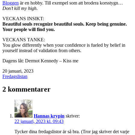
Bloggen
är en hobby. Till exempel som att brodera korsstygn…
Don’t kill my high
.
VECKANS INSIKT:
Beautiful souls recognize beautiful souls. Keep being genuine.
Your people will find you.
VECKANS TANKE:
You glow differently when your confidence is fueled by belief in
yourself instead of validation from others.
Dagens låt: Dermot Kennedy – Kiss me
Publicerat
20 januari, 2023
den
Kategoriserat
Fredagslistan
som
2 kommentarer
Hannas krypin
skriver:
22 januari, 2023 kl. 09:43
Tycker dina fredagslistor är så bra. (Tror jag skriver det varje