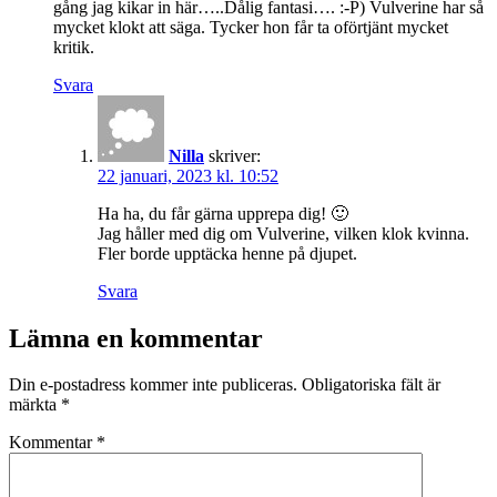
gång jag kikar in här…..Dålig fantasi…. :-P) Vulverine har så
mycket klokt att säga. Tycker hon får ta oförtjänt mycket
kritik.
Svara
Nilla
skriver:
22 januari, 2023 kl. 10:52
Ha ha, du får gärna upprepa dig! 🙂
Jag håller med dig om Vulverine, vilken klok kvinna.
Fler borde upptäcka henne på djupet.
Svara
Lämna en kommentar
Din e-postadress kommer inte publiceras.
Obligatoriska fält är
märkta
*
Kommentar
*