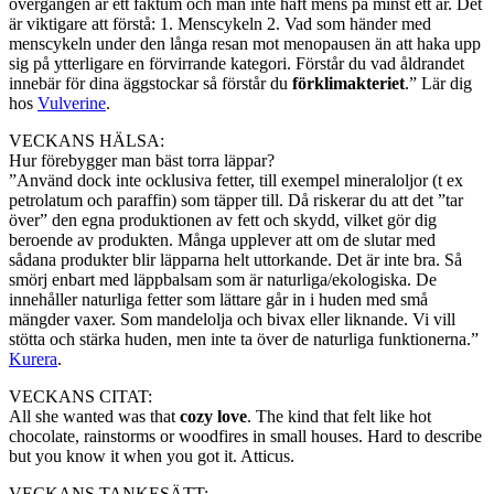
övergången är ett faktum och man inte haft mens på minst ett år. Det
är viktigare att förstå: 1. Menscykeln 2. Vad som händer med
menscykeln under den långa resan mot menopausen än att haka upp
sig på ytterligare en förvirrande kategori. Förstår du vad åldrandet
innebär för dina äggstockar så förstår du
förklimakteriet
.” Lär dig
hos
Vulverine
.
VECKANS HÄLSA:
Hur förebygger man bäst torra läppar?
”Använd dock inte ocklusiva fetter, till exempel mineraloljor (t ex
petrolatum och paraffin) som täpper till. Då riskerar du att det ”tar
över” den egna produktionen av fett och skydd, vilket gör dig
beroende av produkten. Många upplever att om de slutar med
sådana produkter blir läpparna helt uttorkande. Det är inte bra. Så
smörj enbart med läppbalsam som är naturliga/ekologiska. De
innehåller naturliga fetter som lättare går in i huden med små
mängder vaxer. Som mandelolja och bivax eller liknande. Vi vill
stötta och stärka huden, men inte ta över de naturliga funktionerna.”
Kurera
.
VECKANS CITAT:
All she wanted was that
cozy love
. The kind that felt like hot
chocolate, rainstorms or woodfires in small houses. Hard to describe
but you know it when you got it. Atticus.
VECKANS TANKESÄTT: