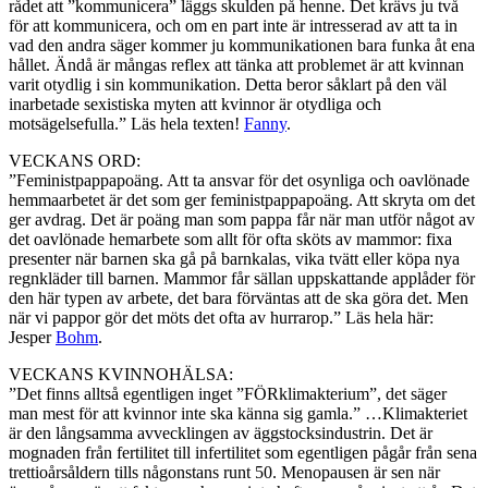
rådet att ”kommunicera” läggs skulden på henne. Det krävs ju två
för att kommunicera, och om en part inte är intresserad av att ta in
vad den andra säger kommer ju kommunikationen bara funka åt ena
hållet. Ändå är mångas reflex att tänka att problemet är att kvinnan
varit otydlig i sin kommunikation. Detta beror såklart på den väl
inarbetade sexistiska myten att kvinnor är otydliga och
motsägelsefulla.” Läs hela texten!
Fanny
.
VECKANS ORD:
”Feministpappapoäng. Att ta ansvar för det osynliga och oavlönade
hemmaarbetet är det som ger feministpappapoäng. Att skryta om det
ger avdrag. Det är poäng man som pappa får när man utför något av
det oavlönade hemarbete som allt för ofta sköts av mammor: fixa
presenter när barnen ska gå på barnkalas, vika tvätt eller köpa nya
regnkläder till barnen. Mammor får sällan uppskattande applåder för
den här typen av arbete, det bara förväntas att de ska göra det. Men
när vi pappor gör det möts det ofta av hurrarop.” Läs hela här:
Jesper
Bohm
.
VECKANS KVINNOHÄLSA:
”Det finns alltså egentligen inget ”FÖRklimakterium”, det säger
man mest för att kvinnor inte ska känna sig gamla.” …Klimakteriet
är den långsamma avvecklingen av äggstocksindustrin. Det är
mognaden från fertilitet till infertilitet som egentligen pågår från sena
trettioårsåldern tills någonstans runt 50. Menopausen är sen när