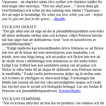
Vipassana – att objektivt iaktta (dvs nyfiket och objektivt istället för
med begär eller motvilja). “
This too shall pass
…” (även detta går
över/förändras) och syftar på den sanning man iakttar i Vipassana –
dvs att inget är beständigt.
Do what you love while you can – before
you’ve got one foot in the grave
…
4health
.
VECKANS DEBATT:
”Det går alltså inte att säga att det är jämställdhetspolitiken som leder
till större skillnader mellan män och kvinnor, vilket Peterson hävdar
när han säger han att skillnaderna vuxit ”som en konsekvens av
jämställdhetspolitik”.
…”Enligt studierna kan könsskillnaden delvis förklaras av att flickor
inte tror att de klarar det som stereotyperas som maskulint, t ex
teknik, trots sina höga betyg, och att pojkar och flickor inte tror att
de skulle trivas i utbildningar som domineras av det andra könet.
Enligt Una Tellhed kan just samhällets tankar om att pojkar och
flickor är olika bidra till att skapa de skillnader som Peterson menar
är medfödda.” Exakt varför preferenserna skiljer sig åt mellan män
och kvinnor är ytterligare en obesvarad fråga. Forskningen har
hittills inte kunnat slå fast hur våra personligheter skapas och exakt
hur mycket som är socialt och biologiskt betingat. Läs om Jordan B
Peterson och jämställdhetsparadoxen.
SverigesRadio
.
VECKANS FEMINISM:
”När en kvinna uttrycker att hon har ett problem i sin relation och får