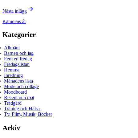
Nästa inlägg
Kaninens år
Kategorier
Allmänt
Barnen och jag
Fem en fredag
Fredagslistan
Hemma
Inredning
Månadens lista
Mode och collage
Moodboard
Recept och mat
Trädgård
Träning och Hälsa
Tv, Film, Musik, Böcker
Arkiv