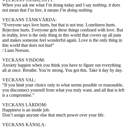
When you ask me what I’m doing today and I say
nothing
, it does
not mean that I’m free, it means
I’m doing nothing
.
VECKANS TÄNKVÄRDA:
“Everyone says love hurts, but that is not true. Loneliness hurts.
Rejection hurts. Everyone gets these things confused with love. But
in reality, love is the only thing in this world that covers up all pain
and makes someone feel wonderful again. Love is the only thing in
this world that does not hurt”
/ Liam Neeson.
VECKANS VISDOM:
Anxiety happen when you think you have to figure out everything
all at once. Breathe. You’re strong. You got this. Take it day by day.
VECKANS VAL:
“If you limit your choice only to what seems possible or reasonable,
you disconnect yourself from what you truly want, and all that is left
is a compromise.”
VECKANS LÄRDOM:
Happiness is an inside job.
Don’t assign anyone else that much power over your life.
VECKANS KÄNSLA: