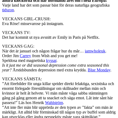
ändra klockorna och har normaltid året om i hela Europa!
Varje land har det som passar bäst för deras naturliga geografiska
tidszon
.
VECKANS GIRL-CRUSH:
Eva Röse! missevarose på instagram.
VECKANS TV:
Det har kommit ut nya avsnitt av Emily in Paris på Netflix.
VECKANS GAG:
När det är januari och någon frågar hur du mår…
iamwholeuk
.
Order Jim
Carrey
from Wish and you get me!
Speldosa med magnetiska
kyssar
.
Is it just me or did seasonal depression come extra seasoned this
year?
Årstidsbunden depression med extra krydda.
Blue Monday
.
VECKANS SÄMSTA:
”Att förebilder för unga killar sprider direkt felaktiga, sexistiska och
enormt förlegade föreställningar om skillnader mellan män och
kvinnor är helt åt helvete. Vi män måste våga sabba stämningen
gång på gång genom att ta snacket och säga emot. Låt inte sånt här
passera!” Läs hos Henrik
Wahlström
.
”Att inte fler män blir upprörda av den typen av ”fakta” om män är
märkligt. Att alltid blir förminskad till någon typ av buffel som aldrig
kan utvecklas eller ändra perspektiv måste vara skittråkigt.”