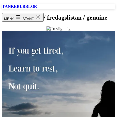
Hoppa
TANKEBUBBLOR
till
innehåll
Trevlig helg / fredagslistan / genuine
MENY
STÄNG