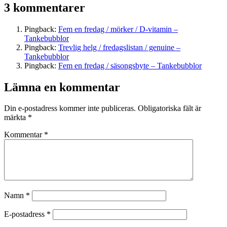
3 kommentarer
Pingback:
Fem en fredag / mörker / D-vitamin –
Tankebubblor
Pingback:
Trevlig helg / fredagslistan / genuine –
Tankebubblor
Pingback:
Fem en fredag / säsongsbyte – Tankebubblor
Lämna en kommentar
Din e-postadress kommer inte publiceras.
Obligatoriska fält är
märkta
*
Kommentar
*
Namn
*
E-postadress
*