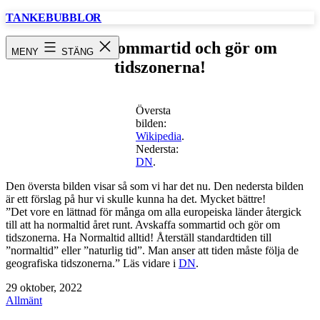
Hoppa
TANKEBUBBLOR
till
innehåll
Avskaffa sommartid och gör om
MENY
STÄNG
tidszonerna!
Översta
bilden:
Wikipedia
.
Nedersta:
DN
.
Den översta bilden visar så som vi har det nu. Den nedersta bilden
är ett förslag på hur vi skulle kunna ha det. Mycket bättre!
”Det vore en lättnad för många om alla europeiska länder återgick
till att ha normaltid året runt. Avskaffa sommartid och gör om
tidszonerna. Ha Normaltid alltid! Återställ standardtiden till
”normaltid” eller ”naturlig tid”. Man anser att tiden måste följa de
geografiska tidszonerna.” Läs vidare i
DN
.
Publicerat
29 oktober, 2022
den
Kategoriserat
Allmänt
som