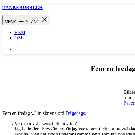
Hoppa
TANKEBUBBLOR
till
innehåll
MENY
STÄNG
HEM
OM
SÖK
…
Fem en fredag
Bilde
från:
Paper
Fem en fredag v.3 in skrivna ord
Frågedags
.
Vem skrev du senast ett brev till?
Jag hade flera brevvänner när jag var yngre. Och jag brevväxla
Florida. Men det avtog ungefär i samma veva som jag började a