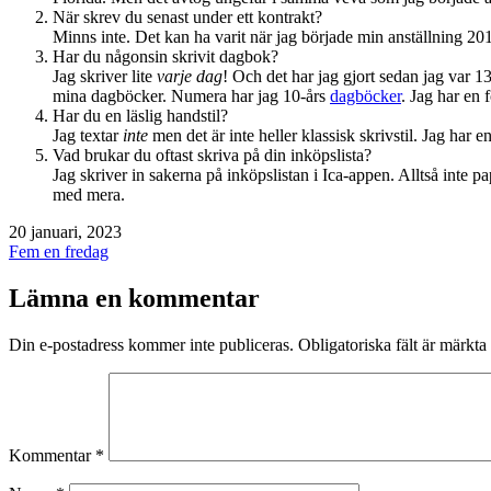
När skrev du senast under ett kontrakt?
Minns inte. Det kan ha varit när jag började min anställning 20
Har du någonsin skrivit dagbok?
Jag skriver lite
varje dag
! Och det har jag gjort sedan jag var 13
mina dagböcker. Numera har jag 10-års
dagböcker
. Jag har en f
Har du en läslig handstil?
Jag textar
inte
men det är inte heller klassisk skrivstil. Jag har en
Vad brukar du oftast skriva på din inköpslista?
Jag skriver in sakerna på inköpslistan i Ica-appen. Alltså inte
med mera.
Publicerat
20 januari, 2023
den
Kategoriserat
Fem en fredag
som
Lämna en kommentar
Din e-postadress kommer inte publiceras.
Obligatoriska fält är märkta
Kommentar
*