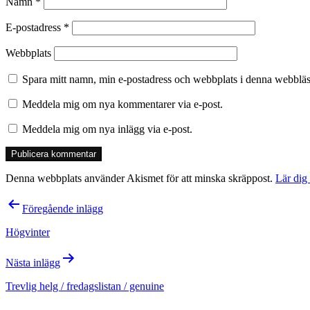
Namn
*
E-postadress
*
Webbplats
Spara mitt namn, min e-postadress och webbplats i denna webbläsa
Meddela mig om nya kommentarer via e-post.
Meddela mig om nya inlägg via e-post.
Denna webbplats använder Akismet för att minska skräppost.
Lär dig
Inläggsnavigering
Föregående inlägg
Högvinter
Nästa inlägg
Trevlig helg / fredagslistan / genuine