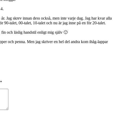
14.
 år. Jag skrev innan dess också, men inte varje dag. Jag har kvar alla
ör 90-talet, 00-talet, 10-talet och nu är jag inne på en för 20-talet.
 fin och läslig handstil enligt mig själv 🙂
 papper och penna. Men jag skriver en hel del andra kom ihåg-lappar
*