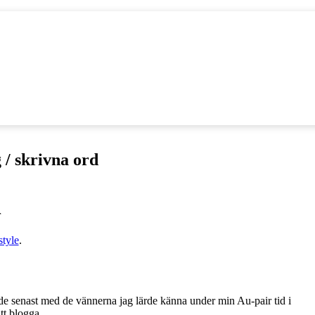
 / skrivna ord
r
style
.
de senast med de vännerna jag lärde känna under min Au-pair tid i
tt blogga.