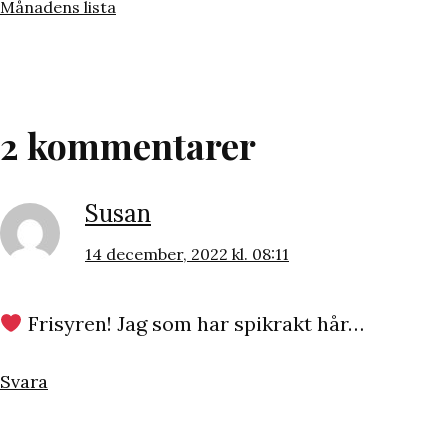
den
Kategoriserat
Månadens lista
som
2 kommentarer
Susan
14 december, 2022 kl. 08:11
Frisyren! Jag som har spikrakt hår…
Svara