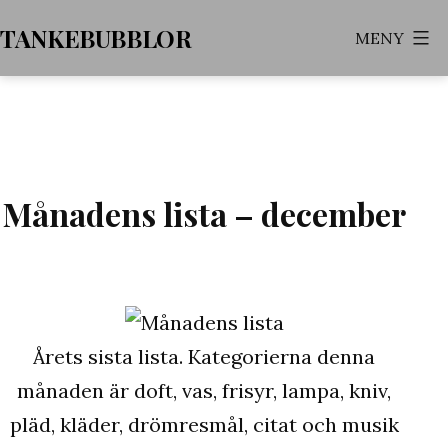
Hoppa
TANKEBUBBLOR
MENY
till
innehåll
Månadens lista – december
Årets sista lista. Kategorierna denna
månaden är doft, vas, frisyr, lampa, kniv,
pläd, kläder, drömresmål, citat och musik