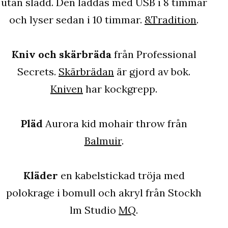
utan sladd. Den laddas med USB i 8 timmar
och lyser sedan i 10 timmar.
&Tradition
.
Kniv och skärbräda
från Professional
Secrets.
Skärbrädan
är gjord av bok.
Kniven
har kockgrepp.
Pläd
Aurora kid mohair throw från
Balmuir
.
Kläder
en kabelstickad tröja med
polokrage i bomull och akryl från Stockh
lm Studio
MQ
.