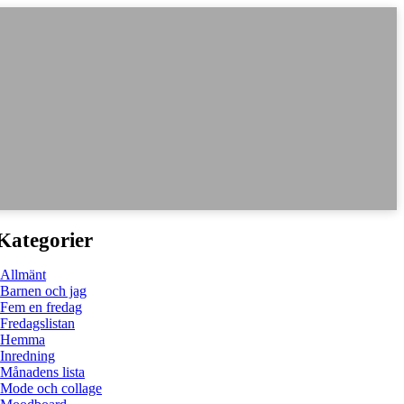
Kategorier
Allmänt
Barnen och jag
Fem en fredag
Fredagslistan
Hemma
Inredning
Månadens lista
Mode och collage