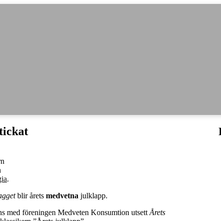
ickat
rn
n
ia
.
agget
blir årets
medvetna
julklapp.
ns med föreningen Medveten Konsumtion utsett
Årets