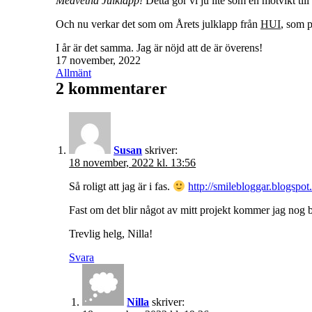
Medvetna Julklapp!
Detta gör vi ju lite som en motvikt til
Och nu verkar det som om Årets julklapp från
HUI
, som 
I år är det samma. Jag är nöjd att de är överens!
Publicerat
17 november, 2022
den
Kategoriserat
Allmänt
som
2 kommentarer
Susan
skriver:
18 november, 2022 kl. 13:56
Så roligt att jag är i fas.
http://smilebloggar.blogspot
Fast om det blir något av mitt projekt kommer jag nog beh
Trevlig helg, Nilla!
Svara
Nilla
skriver: