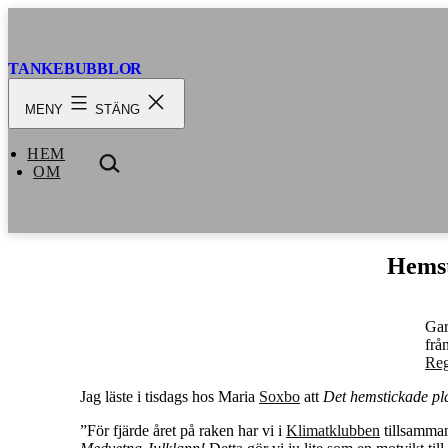
Hoppa
till
innehåll
TANKEBUBBLOR
MENY
STÄNG
HEM
SÖK
OM
…
Hemst
Ga
frå
Reg
Jag läste i tisdags hos Maria
Soxbo
att
Det hemstickade pl
”För fjärde året på raken har vi i
Klimatklubben
tillsamma