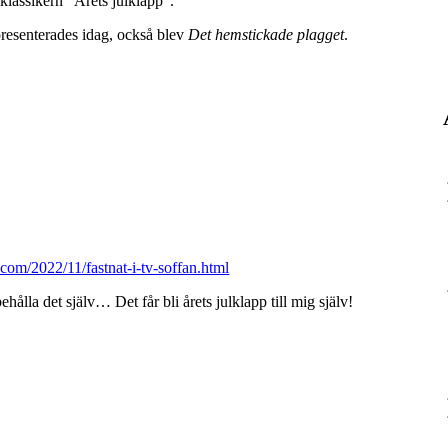
l klassikern ”Årets julklapp”.
presenterades idag, också blev
Det hemstickade plagget
.
.com/2022/11/fastnat-i-tv-soffan.html
ålla det själv… Det får bli årets julklapp till mig själv!