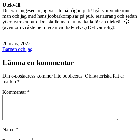
Utekväll
Det var längesedan jag var ute på någon pub! Igår var vi ute min
man och jag med hans jobbarkompisar på pub, restaurang och sedan
ytterligare en pub. Det skulle man kunna kalla för en utekväll 🙂
(även om vi åkte hem redan vid halv elva.) Det var roligt!
Publicerat
20 mars, 2022
den
Kategoriserat
Barnen och jag
som
Lämna en kommentar
Din e-postadress kommer inte publiceras.
Obligatoriska fält är
märkta
*
Kommentar
*
Namn
*