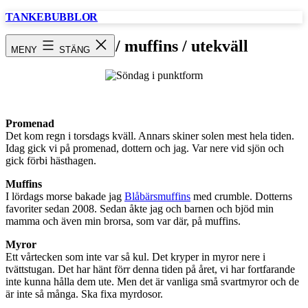
Hoppa
TANKEBUBBLOR
till
innehåll
Söndag / muffins / utekväll
MENY
STÄNG
Promenad
Det kom regn i torsdags kväll. Annars skiner solen mest hela tiden.
Idag gick vi på promenad, dottern och jag. Var nere vid sjön och
gick förbi hästhagen.
Muffins
I lördags morse bakade jag
Blåbärsmuffins
med crumble. Dotterns
favoriter sedan 2008. Sedan åkte jag och barnen och bjöd min
mamma och även min brorsa, som var där, på muffins.
Myror
Ett vårtecken som inte var så kul. Det kryper in myror nere i
tvättstugan. Det har hänt förr denna tiden på året, vi har fortfarande
inte kunna hålla dem ute. Men det är vanliga små svartmyror och de
är inte så många. Ska fixa myrdosor.