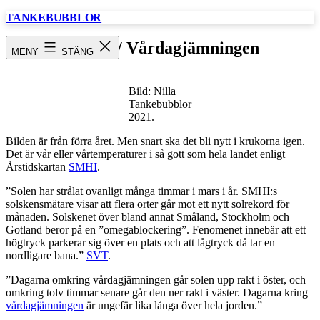
Hoppa
TANKEBUBBLOR
till
innehåll
Förvår / Vårdagjämningen
MENY
STÄNG
Bild: Nilla
Tankebubblor
2021.
Bilden är från förra året. Men snart ska det bli nytt i krukorna igen.
Det är vår eller vårtemperaturer i så gott som hela landet enligt
Årstidskartan
SMHI
.
”Solen har strålat ovanligt många timmar i mars i år. SMHI:s
solskensmätare visar att flera orter går mot ett nytt solrekord för
månaden. Solskenet över bland annat Småland, Stockholm och
Gotland beror på en ”omegablockering”. Fenomenet innebär att ett
högtryck parkerar sig över en plats och att lågtryck då tar en
nordligare bana.”
SVT
.
”Dagarna omkring vårdagjämningen går solen upp rakt i öster, och
omkring tolv timmar senare går den ner rakt i väster. Dagarna kring
vårdagjämningen
är ungefär lika långa över hela jorden.”