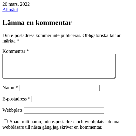
Publicerat
20 mars, 2022
den
Kategoriserat
Allmänt
som
Lämna en kommentar
Din e-postadress kommer inte publiceras.
Obligatoriska fält är
märkta
*
Kommentar
*
Namn
*
E-postadress
*
Webbplats
Spara mitt namn, min e-postadress och webbplats i denna
webbläsare till nästa gång jag skriver en kommentar.