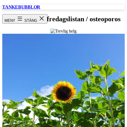
Hoppa
TANKEBUBBLOR
till
innehåll
Trevlig helg / fredagslistan / osteoporos
MENY
STÄNG