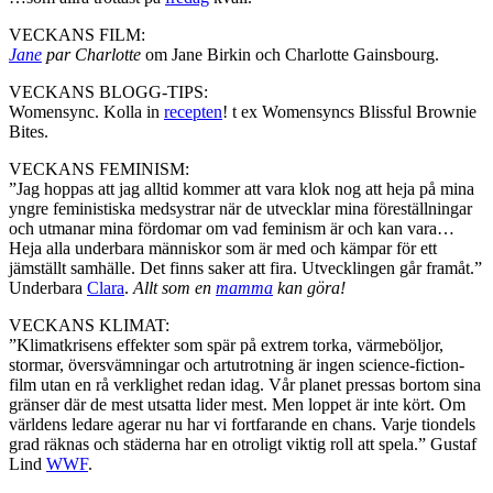
VECKANS FILM:
Jane
par Charlotte
om Jane Birkin och Charlotte Gainsbourg.
VECKANS BLOGG-TIPS:
Womensync. Kolla in
recepten
! t ex Womensyncs Blissful Brownie
Bites.
VECKANS FEMINISM:
”Jag hoppas att jag alltid kommer att vara klok nog att heja på mina
yngre feministiska medsystrar när de utvecklar mina föreställningar
och utmanar mina fördomar om vad feminism är och kan vara…
Heja alla underbara människor som är med och kämpar för ett
jämställt samhälle. Det finns saker att fira. Utvecklingen går framåt.”
Underbara
Clara
.
Allt som en
mamma
kan göra!
VECKANS KLIMAT:
”Klimatkrisens effekter som spär på extrem torka, värmeböljor,
stormar, översvämningar och artutrotning är ingen science-fiction-
film utan en rå verklighet redan idag. Vår planet pressas bortom sina
gränser där de mest utsatta lider mest. Men loppet är inte kört. Om
världens ledare agerar nu har vi fortfarande en chans. Varje tiondels
grad räknas och städerna har en otroligt viktig roll att spela.” Gustaf
Lind
WWF
.