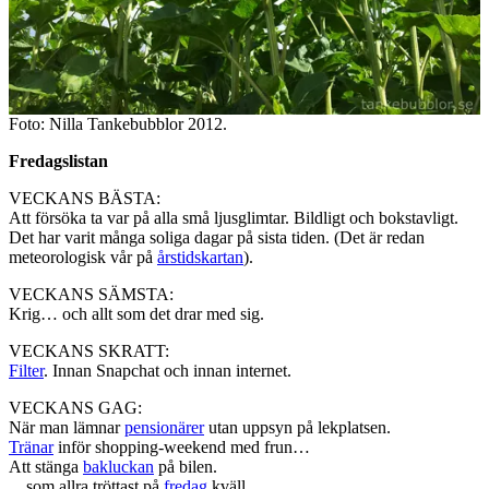
Foto: Nilla Tankebubblor 2012.
Fredagslistan
VECKANS BÄSTA:
Att försöka ta var på alla små ljusglimtar. Bildligt och bokstavligt.
Det har varit många soliga dagar på sista tiden. (Det är redan
meteorologisk vår på
årstidskartan
).
VECKANS SÄMSTA:
Krig… och allt som det drar med sig.
VECKANS SKRATT:
Filter
. Innan Snapchat och innan internet.
VECKANS GAG:
När man lämnar
pensionärer
utan uppsyn på lekplatsen.
Tränar
inför shopping-weekend med frun…
Att stänga
bakluckan
på bilen.
…som allra tröttast på
fredag
kväll.