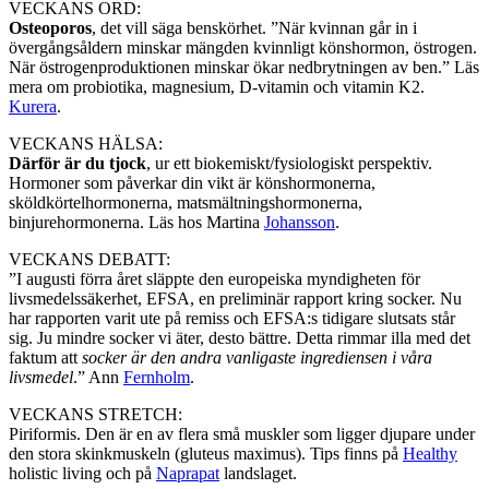
VECKANS ORD:
Osteoporos
, det vill säga benskörhet. ”När kvinnan går in i
övergångsåldern minskar mängden kvinnligt könshormon, östrogen.
När östrogenproduktionen minskar ökar nedbrytningen av ben.” Läs
mera om probiotika, magnesium, D-vitamin och vitamin K2.
Kurera
.
VECKANS HÄLSA:
Därför är du tjock
, ur ett biokemiskt/fysiologiskt perspektiv.
Hormoner som påverkar din vikt är könshormonerna,
sköldkörtelhormonerna, matsmältningshormonerna,
binjurehormonerna. Läs hos Martina
Johansson
.
VECKANS DEBATT:
”I augusti förra året släppte den europeiska myndigheten för
livsmedelssäkerhet, EFSA, en preliminär rapport kring socker. Nu
har rapporten varit ute på remiss och EFSA:s tidigare slutsats står
sig. Ju mindre socker vi äter, desto bättre. Detta rimmar illa med det
faktum att
socker är den andra vanligaste ingrediensen i våra
livsmedel
.” Ann
Fernholm
.
VECKANS STRETCH:
Piriformis. Den är en av flera små muskler som ligger djupare under
den stora skinkmuskeln (gluteus maximus). Tips finns på
Healthy
holistic living och på
Naprapat
landslaget.