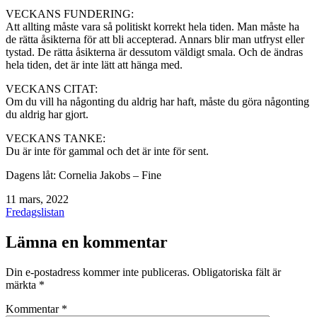
VECKANS FUNDERING:
Att allting måste vara så politiskt korrekt hela tiden. Man måste ha
de rätta åsikterna för att bli accepterad. Annars blir man utfryst eller
tystad. De rätta åsikterna är dessutom väldigt smala. Och de ändras
hela tiden, det är inte lätt att hänga med.
VECKANS CITAT:
Om du vill ha någonting du aldrig har haft, måste du göra någonting
du aldrig har gjort.
VECKANS TANKE:
Du är inte för gammal och det är inte för sent.
Dagens låt: Cornelia Jakobs – Fine
Publicerat
11 mars, 2022
den
Kategoriserat
Fredagslistan
som
Lämna en kommentar
Din e-postadress kommer inte publiceras.
Obligatoriska fält är
märkta
*
Kommentar
*