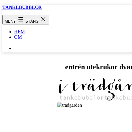
Hoppa
TANKEBUBBLOR
till
innehåll
MENY
STÄNG
HEM
OM
SÖK
…
entrén utekrukor dvä