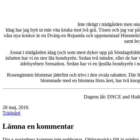
Inte riktigt i trädgården men näs
Idag har jag bytt ut min vita kruka mot två grå. Tösen och jag var på
våra nya krukor är en Dvärg-en Repanda och uppstammad Himmelsöga. J
samt lec
Annat i trädgården idag (och som mest dyker upp på Söndagsbilden 
infarten har vi en stor lila bondsyrén. Sedan två mindre, eller de har
ädelsyrénen Sensation. Sedan har vi en ljuslila bondsyrén i 
Rosenginsten blommar jättefint och trivs i den ovala rabatten. Där f
blommade med en blomma förra året, har två knopp
Dagens låt: DNCE and Haile
Publicerat
28 maj, 2016
den
Kategoriserat
Trädgård
som
Lämna en kommentar
Din e-postadress kommer inte publiceras.
Obligatoriska fält är märkta