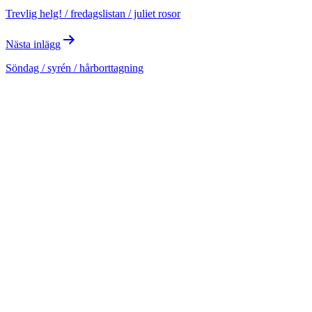
Trevlig helg! / fredagslistan / juliet rosor
Nästa inlägg
Söndag / syrén / hårborttagning