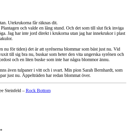
tan. Utekrukorna får räknas dit.
 Plantagen och valde en lång stund. Och det som till slut fick inviga
ag har inte jord direkt i krukorna utan jag har innekrukor i plast
akulor.
nu för tiden) det är att syrénerna blommar som bäst just nu. Vid
 vuxit till sig bra nu, buskar som heter den vita ungerska syrénen och
nordost och en liten buske som inte har några blommor ännu.
inns även tulpaner i vitt och i svart. Min pion Sarah Bernhardt, som
ar just nu. Äppelträden har redan blommat över.
e Steinfeld –
Rock Bottom
*