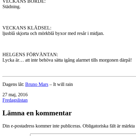
VECKANS BORDE:
Städning.
VECKANS KLÄDSEL:
ljusblå skjorta och mörkblå byxor med resår i midjan.
HELGENS FÖRVÄNTAN:
Lycka är… att inte behöva sätta igång alarmet tills morgonen därpå!
Dagens låt:
Bruno Mars
– It will rain
Publicerat
27 maj, 2016
den
Kategoriserat
Fredagslistan
som
Lämna en kommentar
Din e-postadress kommer inte publiceras.
Obligatoriska fält är märkta