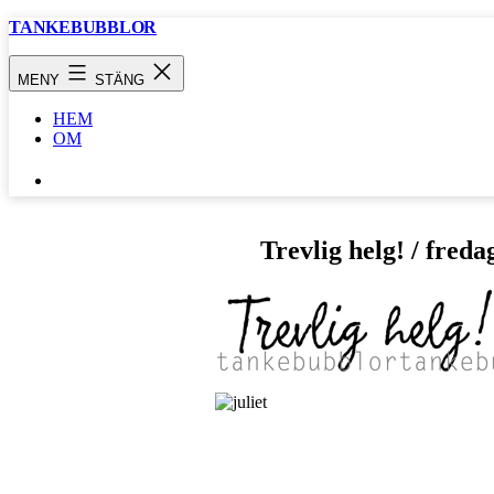
Hoppa
TANKEBUBBLOR
till
innehåll
MENY
STÄNG
HEM
OM
SÖK
…
Trevlig helg! / fredag