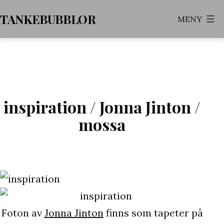
Hoppa
TANKEBUBBLOR
MENY
till
innehåll
inspiration / Jonna Jinton /
mossa
Foton av
Jonna Jinton
finns som tapeter på