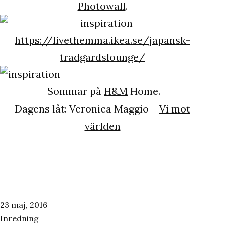
Photowall
.
https://livethemma.ikea.se/japansk-
tradgardslounge/
Sommar på
H&M
Home.
Dagens låt:
Veronica Maggio –
Vi mot
världen
Publicerat
23 maj, 2016
den
Kategoriserat
Inredning