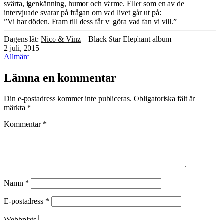
svärta, igenkänning, humor och värme. Eller som en av de
intervjuade svarar på frågan om vad livet går ut på:
”Vi har döden. Fram till dess får vi göra vad fan vi vill.”
Dagens låt:
Nico & Vinz
– Black Star Elephant album
Publicerat
2 juli, 2015
den
Kategoriserat
Allmänt
som
Lämna en kommentar
Din e-postadress kommer inte publiceras.
Obligatoriska fält är
märkta
*
Kommentar
*
Namn
*
E-postadress
*
Webbplats