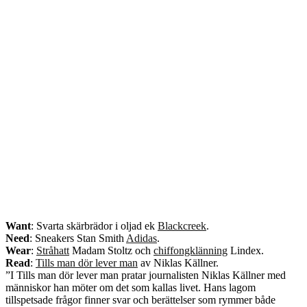
Want
: Svarta skärbrädor i oljad ek
Blackcreek
.
Need
: Sneakers Stan Smith
Adidas
.
Wear
:
Stråhatt
Madam Stoltz och
chiffongklänning
Lindex.
Read
:
Tills man dör lever man
av Niklas Källner.
”I Tills man dör lever man pratar journalisten Niklas Källner med
människor han möter om det som kallas livet. Hans lagom
tillspetsade frågor finner svar och berättelser som rymmer både