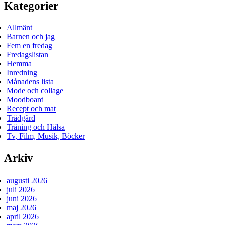
Kategorier
Allmänt
Barnen och jag
Fem en fredag
Fredagslistan
Hemma
Inredning
Månadens lista
Mode och collage
Moodboard
Recept och mat
Trädgård
Träning och Hälsa
Tv, Film, Musik, Böcker
Arkiv
augusti 2026
juli 2026
juni 2026
maj 2026
april 2026