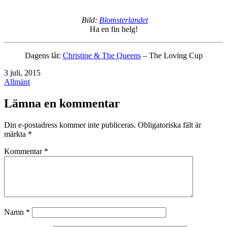
Bild:
Blomsterlandet
Ha en fin helg!
Dagens låt:
Christine & The Queens
– The Loving Cup
Publicerat
3 juli, 2015
den
Kategoriserat
Allmänt
som
Lämna en kommentar
Din e-postadress kommer inte publiceras.
Obligatoriska fält är
märkta
*
Kommentar
*
Namn
*