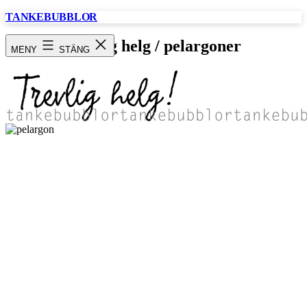
Hoppa
TANKEBUBBLOR
till
innehåll
Trevlig helg / pelargoner
MENY
STÄNG