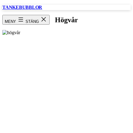
Hoppa
TANKEBUBBLOR
till
innehåll
Högvår
MENY
STÄNG