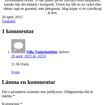
syrénbusken också. Vi har planer på att fixa den östra uteplatsen,
kanske blir det trädäck i komposit. Tösen har fått en ny cykel eller
rättare sagt en gammal, min jättegamla. Idag köpte vi en cykelkorg
åt den.
Publicerat
20 april, 2015
den
Kategoriserat
Trädgård
som
1 kommentar
Nilla Tankebubblor
skriver:
20 april, 2015 kl. 16:53
11.36 Oxen
Svara
Lämna en kommentar
Din e-postadress kommer inte publiceras.
Obligatoriska fält är
märkta
*
Kommentar
*