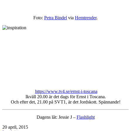
Foto:
Petra Bindel
via
Hemtrender
.
https://www.tv4.se/ernst-i-toscana
Ikväll 20.00 är det dags för Ernst i Toscana.
Och efter det, 21.00 på SVT1, är det Jordskott. Spännande!
Dagens låt: Jessie J –
Flashlight
Publicerat
20 april, 2015