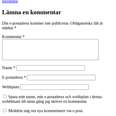
den
Kategoriserat
Inredning
som
Lämna en kommentar
Din e-postadress kommer inte publiceras.
Obligatoriska fält är
märkta
*
Kommentar
*
Namn
*
E-postadress
*
Webbplats
Spara mitt namn, min e-postadress och webbplats i denna
webbläsare till nästa gång jag skriver en kommentar.
Meddela mig om nya kommentarer via e-post.