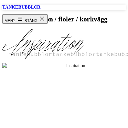
Hoppa
TANKEBUBBLOR
till
innehåll
inspiration / fioler / korkvägg
MENY
STÄNG