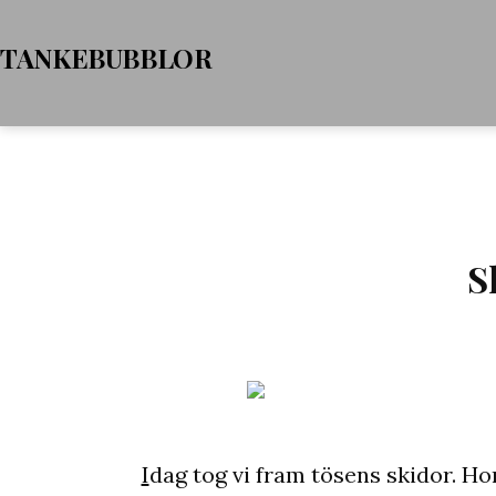
Hoppa
TANKEBUBBLOR
till
innehåll
S
I
dag tog vi fram tösens skidor. Hon