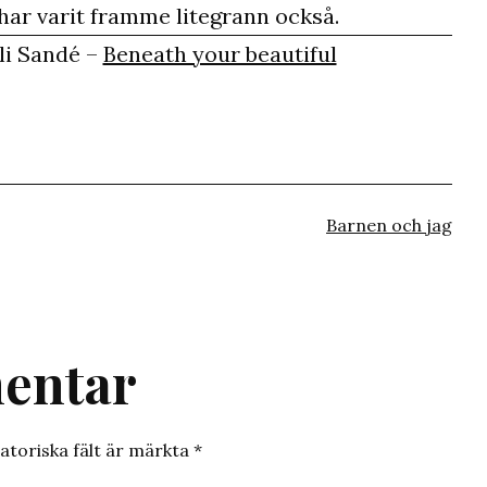
 har varit framme litegrann också.
eli Sandé –
Beneath your beautiful
Kategoriserat
Barnen och jag
som
entar
atoriska fält är märkta
*