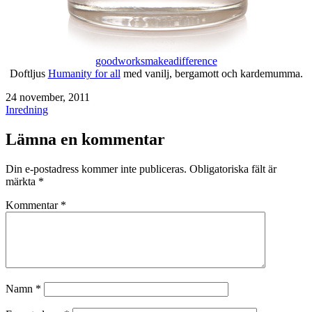
goodworksmakeadifference
Doftljus
Humanity for all
med vanilj, bergamott och kardemumma.
Publicerat
24 november, 2011
den
Kategoriserat
Inredning
som
Lämna en kommentar
Din e-postadress kommer inte publiceras.
Obligatoriska fält är
märkta
*
Kommentar
*
Namn
*