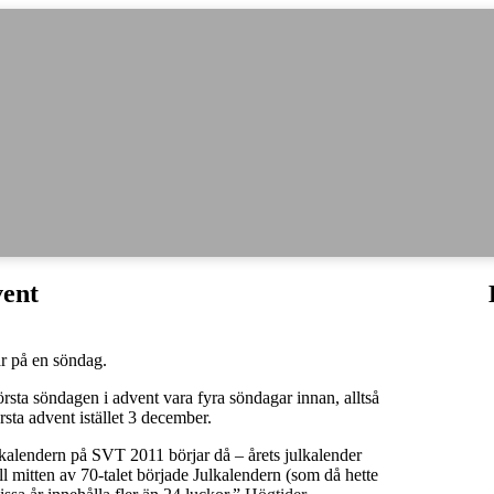
ent
är på en söndag.
sta söndagen i advent vara fyra söndagar innan, alltså
ta advent istället 3 december.
ulkalendern på SVT 2011 börjar då – årets julkalender
ill mitten av 70-talet började Julkalendern (som då hette