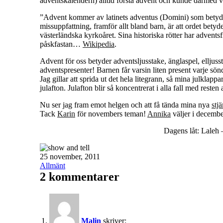
adventskalendern) alltid första advent och kunde därmed vi
”Advent kommer av latinets adventus (Domini) som betyd
missuppfattning, framför allt bland barn, är att ordet bety
västerländska kyrkoåret. Sina historiska rötter har adventsf
påskfastan…
Wikipedia
.
Advent för oss betyder adventsljusstake, änglaspel, elljusst
adventspresenter! Barnen får varsin liten present varje sön
Jag gillar att sprida ut det hela litegrann, så mina julklap
julafton. Julafton blir så koncentrerat i alla fall med rest
Nu ser jag fram emot helgen och att få tända mina nya
stj
Tack
Karin
för novembers teman!
Annika
väljer i decembe
Dagens låt: Laleh
Publicerat
25 november, 2011
den
Kategoriserat
Allmänt
som
2 kommentarer
Malin
skriver: