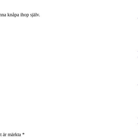
unna knåpa ihop själv.
lt är märkta
*