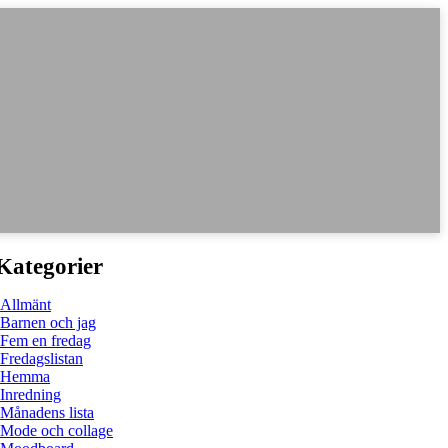
Kategorier
Allmänt
Barnen och jag
Fem en fredag
Fredagslistan
Hemma
Inredning
Månadens lista
Mode och collage