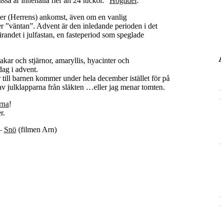
ssa år innehålla fler än 24 luckor.”
Högtider
.
er (Herrens) ankomst, även om en vanlig
der ”väntan”. Advent är den inledande perioden i det
irandet i julfastan, en fasteperiod som speglade
akar och stjärnor, amaryllis, hyacinter och
dag i advent.
par till barnen kommer under hela december istället för på
en av julklapparna från släkten …eller jag menar tomten.
ärna
!
r.
 –
Snö
(filmen Arn)