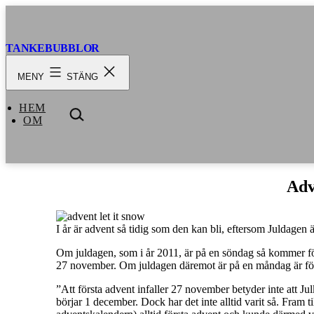
Hoppa
till
innehåll
TANKEBUBBLOR
MENY
STÄNG
HEM
SÖK
OM
…
Adv
I år är advent så tidig som den kan bli, eftersom Juldagen 
Om juldagen, som i år 2011, är på en söndag så kommer för
27 november. Om juldagen däremot är på en måndag är förs
”Att första advent infaller 27 november betyder inte att J
börjar 1 december. Dock har det inte alltid varit så. Fram t