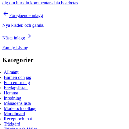
dig om hur din kommentarsdata bearbetas
.
Inläggsnavigering
Föregående inlägg
Nya kläder, och gamla.
Nästa inlägg
Family Living
Kategorier
Allmänt
Barnen och jag
Fem en fredag
Fredagslistan
Hemma
Inredning
Månadens lista
Mode och collage
Moodboard
Recept och mat
Trädgård