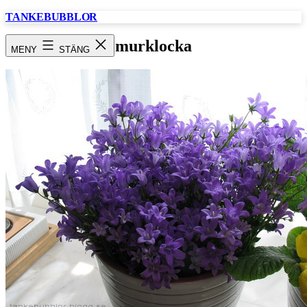
Hoppa
TANKEBUBBLOR
till
innehåll
murklocka
MENY
STÄNG