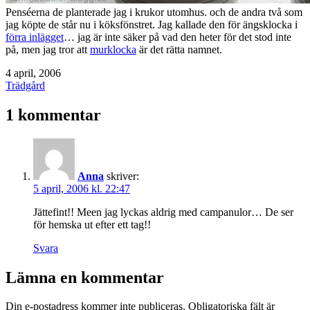
Penséerna de planterade jag i krukor utomhus. och de andra två som
jag köpte de står nu i köksfönstret. Jag kallade den för ängsklocka i
förra inlägget
… jag är inte säker på vad den heter för det stod inte
på, men jag tror att
murklocka
är det rätta namnet.
Publicerat
4 april, 2006
den
Kategoriserat
Trädgård
som
1 kommentar
Anna
skriver:
5 april, 2006 kl. 22:47
Jättefint!! Meen jag lyckas aldrig med campanulor… De ser
för hemska ut efter ett tag!!
Svara
Lämna en kommentar
Din e-postadress kommer inte publiceras.
Obligatoriska fält är