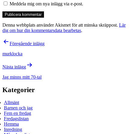
Meddela mig om nya inlägg via e-post.
Denna webbplats använder Akismet för att minska skräppost.
Lär
dig om hur din kommentarsdata bearbetas
.
Inläggsnavigering
Föregående inlägg
murklocka
Nästa inlägg
Jag minns mitt 70-tal
Kategorier
Allmänt
Barnen och jag
Fem en fredag
Fredagslistan
Hemma
Inredning