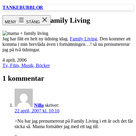
Hoppa
TANKEBUBBLOR
till
innehåll
Family Living
MENY
STÄNG
Jag har fått en helt ny tidning idag.
Family Living
. Den kommer att
komma i min brevlåda även i fortsättningen…! så nu prenumererar
jag på två tidningar.
Publicerat
4 april, 2006
den
Kategoriserat
Tv, Film, Musik, Böcker
som
1 kommentar
Nilla
skriver:
22 april, 2007 kl. 10:16
>Nu har jag prenumererat på Family Living i ett år och det får
räcka så. Mama fortsätter jag med ett tag till.