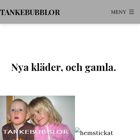
Hoppa
TANKEBUBBLOR
MENY
till
innehåll
Nya kläder, och gamla.