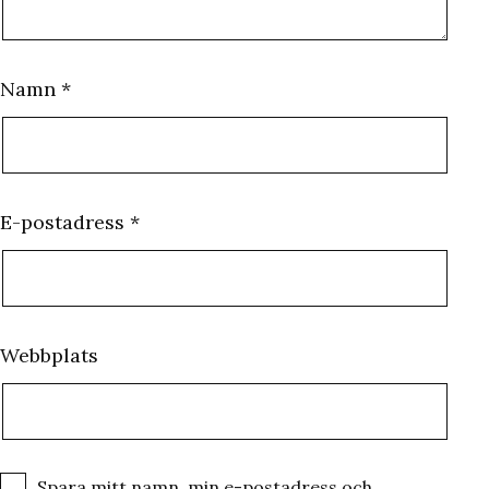
Namn
*
E-postadress
*
Webbplats
Spara mitt namn, min e-postadress och