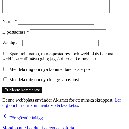
Namn
*
E-postadress
*
Webbplats
Spara mitt namn, min e-postadress och webbplats i denna
webbläsare till nästa gång jag skriver en kommentar.
Meddela mig om nya kommentarer via e-post.
Meddela mig om nya inlägg via e-post.
Denna webbplats använder Akismet för att minska skräppost.
Lär
dig om hur din kommentarsdata bearbetas
.
Inläggsnavigering
Föregående inlägg
Moodboard / baddräkt / creppad skjorta