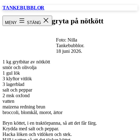
Hoppa
TANKEBUBBLOR
till
innehåll
Köttgryta på nötkött
MENY
STÄNG
Foto: Nilla
Tankebubblor.
18 juni 2026.
1 kg grytbitar av nötkött
smör och olivolja
1 gul lök
3 klyftor vitlök
3 lagerblad
salt och peppar
2 msk oxfond
vatten
maizena redning brun
broccoli, blomkål, morot, ärtor
Bryn köttet, i en traktörpanna, så att det får färg.
Krydda med salt och peppar.
Hacka löken och vitlöken och stek.
Häll i vatten så att det täcker köttet.