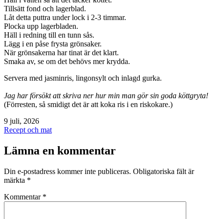
Tillsätt fond och lagerblad.
Låt detta puttra under lock i 2-3 timmar.
Plocka upp lagerbladen.
Häll i redning till en tunn sås.
Lägg i en påse frysta grönsaker.
När grönsakerna har tinat är det klart.
Smaka av, se om det behövs mer krydda.
Servera med jasminris, lingonsylt och inlagd gurka.
Jag har försökt att skriva ner hur min man gör sin goda köttgryta!
(Förresten, så smidigt det är att koka ris i en riskokare.)
Publicerat
9 juli, 2026
den
Kategoriserat
Recept och mat
som
Lämna en kommentar
Din e-postadress kommer inte publiceras.
Obligatoriska fält är
märkta
*
Kommentar
*