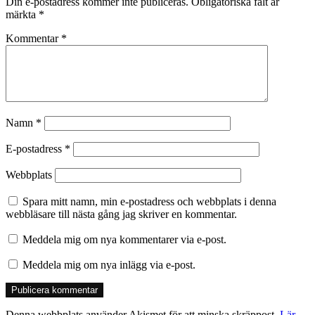
Din e-postadress kommer inte publiceras.
Obligatoriska fält är
märkta
*
Kommentar
*
Namn
*
E-postadress
*
Webbplats
Spara mitt namn, min e-postadress och webbplats i denna
webbläsare till nästa gång jag skriver en kommentar.
Meddela mig om nya kommentarer via e-post.
Meddela mig om nya inlägg via e-post.
Denna webbplats använder Akismet för att minska skräppost.
Lär