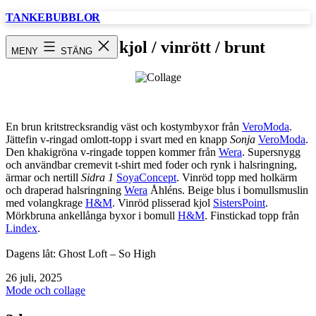
Hoppa
TANKEBUBBLOR
till
innehåll
Collage / kjol / vinrött / brunt
MENY
STÄNG
En brun kritstrecksrandig väst och kostymbyxor från
VeroModa
.
Jättefin v-ringad omlott-topp i svart med en knapp
Sonja
VeroModa
.
Den khakigröna v-ringade toppen kommer från
Wera
. Supersnygg
och användbar cremevit t-shirt med foder och rynk i halsringning,
ärmar och nertill
Sidra 1
SoyaConcept
. Vinröd topp med holkärm
och draperad halsringning
Wera
Åhléns. Beige blus i bomullsmuslin
med volangkrage
H&M
. Vinröd plisserad kjol
SistersPoint
.
Mörkbruna ankellånga byxor i bomull
H&M
. Finstickad topp från
Lindex
.
Dagens låt: Ghost Loft – So High
Publicerat
26 juli, 2025
den
Kategoriserat
Mode och collage
som