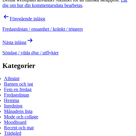
dig om hur din kommentarsdata bearbetas
.
Inläggsnavigering
Föregående inlägg
Fredagslistan / ensamhet / kränkt / triggers
Nästa inlägg
Söndag / vilda djur / utflykter
Kategorier
Allmänt
Barnen och jag
Fem en fredag
Fredagslistan
Hemma
Inredning
Månadens lista
Mode och collage
Moodboard
Recept och mat
Trädgård