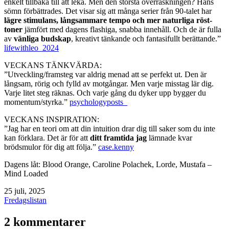
enkelt tillbaka till att leka. Men den största överraskningen? Hans
sömn förbättrades. Det visar sig att många serier från 90-talet har
lägre stimulans, långsammare tempo och mer naturliga röst-
toner
jämfört med dagens flashiga, snabba innehåll. Och de är fulla
av
vänliga budskap
, kreativt tänkande och fantasifullt berättande.”
lifewithleo_2024
VECKANS TÄNKVÄRDA:
”Utveckling/framsteg var aldrig menad att se perfekt ut. Den är
långsam, rörig och fylld av motgångar. Men varje misstag lär dig.
Varje litet steg räknas. Och varje gång du dyker upp bygger du
momentum/styrka.”
psychologyposts_
VECKANS INSPIRATION:
”Jag har en teori om att din intuition drar dig till saker som du inte
kan förklara. Det är för att
ditt framtida jag
lämnade kvar
brödsmulor för dig att följa.”
case.kenny
Dagens låt: Blood Orange, Caroline Polachek, Lorde, Mustafa –
Mind Loaded
Publicerat
25 juli, 2025
den
Kategoriserat
Fredagslistan
som
2 kommentarer