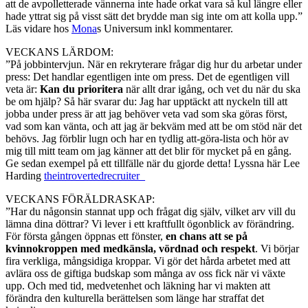
att de avpolletterade vännerna inte hade orkat vara så kul längre eller
hade yttrat sig på visst sätt det brydde man sig inte om att kolla upp.”
Läs vidare hos
Mona
s Universum inkl kommentarer.
VECKANS LÄRDOM:
”På jobbintervjun. När en rekryterare frågar dig hur du arbetar under
press: Det handlar egentligen inte om press. Det de egentligen vill
veta är:
Kan du prioritera
när allt drar igång, och vet du när du ska
be om hjälp? Så här svarar du: Jag har upptäckt att nyckeln till att
jobba under press är att jag behöver veta vad som ska göras först,
vad som kan vänta, och att jag är bekväm med att be om stöd när det
behövs. Jag förblir lugn och har en tydlig att-göra-lista och hör av
mig till mitt team om jag känner att det blir för mycket på en gång.
Ge sedan exempel på ett tillfälle när du gjorde detta! Lyssna här Lee
Harding
theintrovertedrecruiter_
VECKANS FÖRÄLDRASKAP:
”Har du någonsin stannat upp och frågat dig själv, vilket arv vill du
lämna dina döttrar? Vi lever i ett kraftfullt ögonblick av förändring.
För första gången öppnas ett fönster,
en chans att se på
kvinnokroppen med medkänsla, vördnad och respekt
. Vi börjar
fira verkliga, mångsidiga kroppar. Vi gör det hårda arbetet med att
avlära oss de giftiga budskap som många av oss fick när vi växte
upp. Och med tid, medvetenhet och läkning har vi makten att
förändra den kulturella berättelsen som länge har straffat det