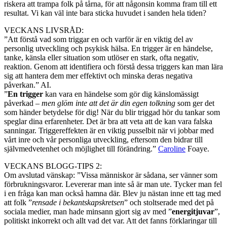
riskera att trampa folk på tårna, för att någonsin komma fram till ett
resultat. Vi kan väl inte bara sticka huvudet i sanden hela tiden?
VECKANS LIVSRÅD:
”Att förstå vad som triggar en och varför är en viktig del av
personlig utveckling och psykisk hälsa. En trigger är en händelse,
tanke, känsla eller situation som utlöser en stark, ofta negativ,
reaktion. Genom att identifiera och förstå dessa triggers kan man lära
sig att hantera dem mer effektivt och minska deras negativa
påverkan.” AI.
”
En trigger
kan vara en händelse som gör dig känslomässigt
påverkad –
men glöm inte att det är din egen tolkning
som ger det
som händer betydelse för dig! När du blir triggad hör du tankar som
speglar dina erfarenheter. Det är bra att veta att de kan vara falska
sanningar. Triggereffekten är en viktig pusselbit när vi jobbar med
vårt inre och vår personliga utveckling, eftersom den bidrar till
självmedvetenhet och möjlighet till förändring.”
Caroline
Foaye.
VECKANS BLOGG-TIPS 2:
Om avslutad vänskap: ”Vissa människor är sådana, ser vänner som
förbrukningsvaror. Levererar man inte så är man ute. Tycker man fel
i en fråga kan man också hamna där. Blev ju nästan inne ett tag med
att folk ”
rensade i bekantskapskretsen
” och stoltserade med det på
sociala medier, man hade minsann gjort sig av med ”
energitjuvar
”,
politiskt inkorrekt och allt vad det var. Att det fanns förklaringar till