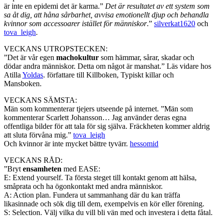
är inte en epidemi det är karma.”
Det är resultatet av ett system som
sa åt dig, att håna sårbarhet, avvisa emotionellt djup och behandla
kvinnor som accessoarer istället för människor
.”
silverkat1620
och
tova_leigh
.
VECKANS UTROPSTECKEN:
”Det är vår egen
machokultur
som hämmar, sårar, skadar och
dödar andra människor. Detta om något är manshat.” Läs vidare hos
Atilla
Yoldas
. författare till Killboken, Typiskt killar och
Mansboken.
VECKANS SÄMSTA:
Män som kommenterar tjejers utseende på internet. ”Män som
kommenterar Scarlett Johansson… Jag använder deras egna
offentliga bilder för att tala för sig själva. Fräckheten kommer aldrig
att sluta förvåna mig.”
tova_leigh
Och kvinnor är inte mycket bättre tyvärr.
hessomid
VECKANS RÅD:
”Bryt
ensamheten
med EASE:
E: Extend yourself. Ta första steget till kontakt genom att hälsa,
småprata och ha ögonkontakt med andra människor.
A: Action plan. Fundera ut sammanhang där du kan träffa
likasinnade och sök dig till dem, exempelvis en kör eller förening.
S: Selection. Välj vilka du vill bli vän med och investera i detta fåtal.