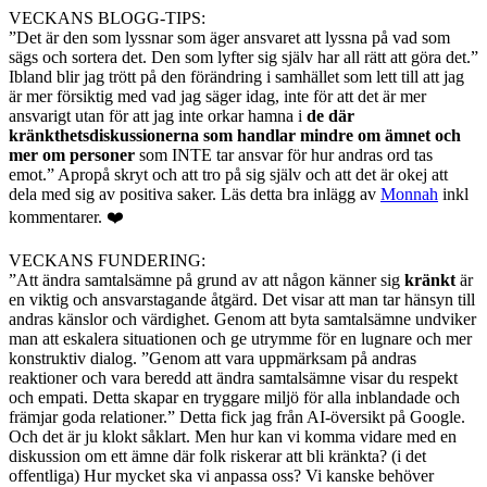
VECKANS BLOGG-TIPS:
”Det är den som lyssnar som äger ansvaret att lyssna på vad som
sägs och sortera det. Den som lyfter sig själv har all rätt att göra det.”
Ibland blir jag trött på den förändring i samhället som lett till att jag
är mer försiktig med vad jag säger idag, inte för att det är mer
ansvarigt utan för att jag inte orkar hamna i
de där
kränkthetsdiskussionerna som handlar mindre om ämnet och
mer om personer
som INTE tar ansvar för hur andras ord tas
emot.” Apropå skryt och att tro på sig själv och att det är okej att
dela med sig av positiva saker. Läs detta bra inlägg av
Monnah
inkl
kommentarer. ❤️
VECKANS FUNDERING:
”Att ändra samtalsämne på grund av att någon känner sig
kränkt
är
en viktig och ansvarstagande åtgärd. Det visar att man tar hänsyn till
andras känslor och värdighet. Genom att byta samtalsämne undviker
man att eskalera situationen och ge utrymme för en lugnare och mer
konstruktiv dialog. ”Genom att vara uppmärksam på andras
reaktioner och vara beredd att ändra samtalsämne visar du respekt
och empati. Detta skapar en tryggare miljö för alla inblandade och
främjar goda relationer.” Detta fick jag från AI-översikt på Google.
Och det är ju klokt såklart. Men hur kan vi komma vidare med en
diskussion om ett ämne där folk riskerar att bli kränkta? (i det
offentliga) Hur mycket ska vi anpassa oss? Vi kanske behöver