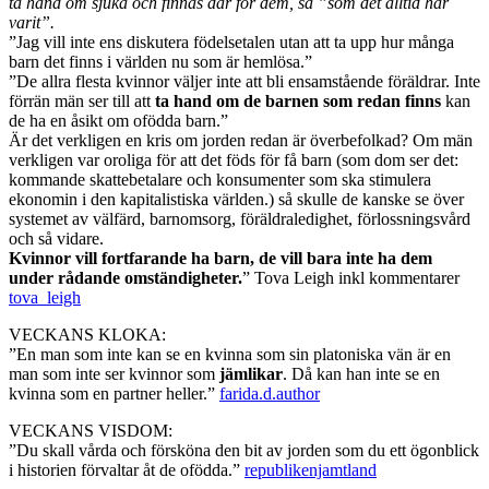
ta hand om sjuka och finnas där för dem, så ”som det alltid har
varit”.
”Jag vill inte ens diskutera födelsetalen utan att ta upp hur många
barn det finns i världen nu som är hemlösa.”
”De allra flesta kvinnor väljer inte att bli ensamstående föräldrar. Inte
förrän män ser till att
ta hand om de barnen som redan finns
kan
de ha en åsikt om ofödda barn.”
Är det verkligen en kris om jorden redan är överbefolkad? Om män
verkligen var oroliga för att det föds för få barn (som dom ser det:
kommande skattebetalare och konsumenter som ska stimulera
ekonomin i den kapitalistiska världen.) så skulle de kanske se över
systemet av välfärd, barnomsorg, föräldraledighet, förlossningsvård
och så vidare.
Kvinnor vill fortfarande ha barn, de vill bara inte ha dem
under rådande omständigheter.
” Tova Leigh inkl kommentarer
tova_leigh
VECKANS KLOKA:
”En man som inte kan se en kvinna som sin platoniska vän är en
man som inte ser kvinnor som
jämlikar
. Då kan han inte se en
kvinna som en partner heller.”
farida.d.author
VECKANS VISDOM:
”Du skall vårda och försköna den bit av jorden som du ett ögonblick
i historien förvaltar åt de ofödda.”
republikenjamtland