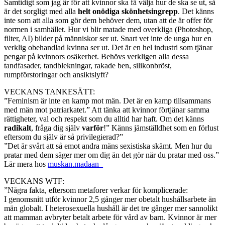
Samtidigt som jag är för att kvinnor ska få välja hur de ska se ut, så
är det sorgligt med alla
helt onödiga skönhetsingrepp
. Det känns
inte som att alla som gör dem behöver dem, utan att de är offer för
normen i samhället. Hur vi blir matade med overkliga (Photoshop,
filter, AI) bilder på människor ser ut. Snart vet inte de unga hur en
verklig obehandlad kvinna ser ut. Det är en hel industri som tjänar
pengar på kvinnors osäkerhet. Behövs verkligen alla dessa
tandfasader, tandblekningar, rakade ben, silikonbröst,
rumpförstoringar och ansiktslyft?
VECKANS TANKESÄTT:
”Feminism är inte en kamp mot män. Det är en kamp tillsammans
med män mot patriarkatet.” Att tänka att kvinnor förtjänar samma
rättigheter, val och respekt som du alltid har haft. Om det känns
radikalt
, fråga dig själv
varför
!” Känns jämställdhet som en förlust
eftersom du själv är så privilegierad?”
”Det är svårt att så emot andra mäns sexistiska skämt. Men hur du
pratar med dem säger mer om dig än det gör när du pratar med oss.”
Lär mera hos
muskan.madaan_
VECKANS WTF:
”Några fakta, eftersom metaforer verkar för komplicerade:
I genomsnitt utför kvinnor 2,5 gånger mer obetalt hushållsarbete än
män globalt. I heterosexuella hushåll är det tre gånger mer sannolikt
att mamman avbryter betalt arbete för vård av barn. Kvinnor är mer