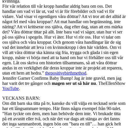
kvinnliga.
För vår relation till vår kropp handlar aldrig bara om oss. Det
handlar om vad vi lär ut, vad vi är för förebilder och vad vi för
vidare. Vad visar vi egentligen våra döttrar? Att vi tror att det alltid är
något fel med våra kroppar? Att mat handlar om begränsning, inte
näring? Att vi kritiserar oss själva, dag efter dag, utan att ens märka
det? Våra döttrar tittar på allt. Inte bara vad vi säger, utan hur vi ser
på oss själva i spegeln. Hur vi äter. Hur vi rör oss. Hur vi talar om
oss själva och våra kroppar. Och genom våra handlingar lär de sig
vad det innebär att leva i en kvinnokropp i den här världen. Om vi
vill att våra döttrar ska känna sig fria, trygga och glada i sin egen
kropp, måste vi börja med att ta hand om hur vi förhåller oss till vår
egen. Låt oss skriva om historien tillsammans, så att våra döttrar
andas in en verklighet där deras kroppar inte är projekt att reparera,
utan ett hem att hedra.”
thepositivebirthmethod
.
Jennifer Garner Confirms Baby Bump! Jag är inte gravid, men jag
har varit det tre gånger och
magen ser ut så här nu
. TheEllenShow
YouTube
.
VECKANS BARN:
Om ditt barn ska titta på tv, kanske du vill välja en tecknad serie som
har ett långsammare tempo. Här finns några exempel från 90-talet.
”Han tyckte om dem, men han behövde dem inte. Vi brukade titta
på ett avsnitt eller två, och när det var dags att stänga av det fanns
det inga sammanbrott, ingen bön om ”bara en till”… han gick helt