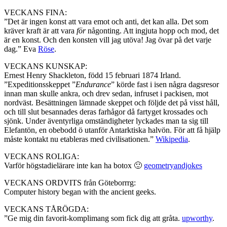
VECKANS FINA:
”Det är ingen konst att vara emot och anti, det kan alla. Det som
kräver kraft är att vara
för
någonting. Att ingjuta hopp och mod, det
är en konst. Och den konsten vill jag utöva! Jag övar på det varje
dag.” Eva
Röse
.
VECKANS KUNSKAP:
Ernest Henry Shackleton, född 15 februari 1874 Irland.
”Expeditionsskeppet ”
Endurance
” körde fast i isen några dagsresor
innan man skulle ankra, och drev sedan, infruset i packisen, mot
nordväst. Besättningen lämnade skeppet och följde det på visst håll,
och till slut besannades deras farhågor då fartyget krossades och
sjönk. Under äventyrliga omständigheter lyckades man ta sig till
Elefantön, en obebodd ö utanför Antarktiska halvön. För att få hjälp
måste kontakt nu etableras med civilisationen.”
Wikipedia
.
VECKANS ROLIGA:
Varför högstadielärare inte kan ha botox 🙂
geometryandjokes
VECKANS ORDVITS från Göteborrrg:
Computer history began with the ancient geeks.
VECKANS TÅRÖGDA:
”Ge mig din favorit-komplimang som fick dig att gråta.
upworthy
.