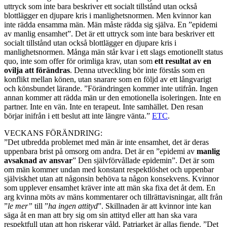
uttryck som inte bara beskriver ett socialt tillstånd utan också
blottlägger en djupare kris i manlighetsnormen. Men kvinnor kan
inte rädda ensamma män. Män måste rädda sig själva. En ”epidemi
av manlig ensamhet”. Det är ett uttryck som inte bara beskriver ett
socialt tillstånd utan också blottlägger en djupare kris i
manlighetsnormen. Många män står kvar i ett slags emotionellt status
quo, inte som offer för orimliga krav, utan som
ett resultat av en
ovilja att förändras
. Denna utveckling bör inte förstås som en
konflikt mellan könen, utan snarare som en följd av ett långvarigt
och könsbundet lärande. ”Förändringen kommer inte utifrån. Ingen
annan kommer att rädda män ur den emotionella isoleringen. Inte en
partner. Inte en vän. Inte en terapeut. Inte samhället. Den resan
börjar inifrån i ett beslut att inte längre vänta.”
ETC
.
VECKANS FÖRÄNDRING:
”Det utbredda problemet med män är inte ensamhet, det är deras
uppenbara brist på omsorg om andra. Det är en ”epidemi av
manlig
avsaknad av ansvar
” Den självförvållade epidemin”. Det är som
om män kommer undan med konstant respektlöshet och uppenbar
själviskhet utan att någonsin behöva ta någon konsekvens. Kvinnor
som upplever ensamhet kräver inte att män ska fixa det åt dem. En
arg kvinna möts av mäns kommentarer och tillrättavisningar, allt från
”
le mer”
till ”
ha ingen attityd
”. Skillnaden är att kvinnor inte kan
säga åt en man att bry sig om sin attityd eller att han ska vara
respektfull utan att hon riskerar våld. Patriarket är allas fiende. ”Det