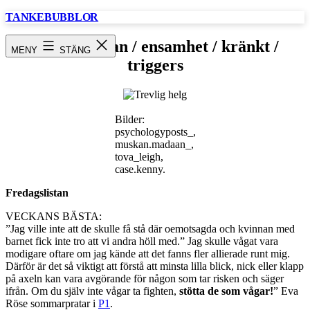
Hoppa
TANKEBUBBLOR
till
innehåll
Fredagslistan / ensamhet / kränkt /
MENY
STÄNG
triggers
Bilder:
psychologyposts_,
muskan.madaan_,
tova_leigh,
case.kenny.
Fredagslistan
VECKANS BÄSTA:
”Jag ville inte att de skulle få stå där oemotsagda och kvinnan med
barnet fick inte tro att vi andra höll med.” Jag skulle vågat vara
modigare oftare om jag kände att det fanns fler allierade runt mig.
Därför är det så viktigt att förstå att minsta lilla blick, nick eller klapp
på axeln kan vara avgörande för någon som tar risken och säger
ifrån. Om du själv inte vågar ta fighten,
stötta de som vågar!
” Eva
Röse sommarpratar i
P1
.