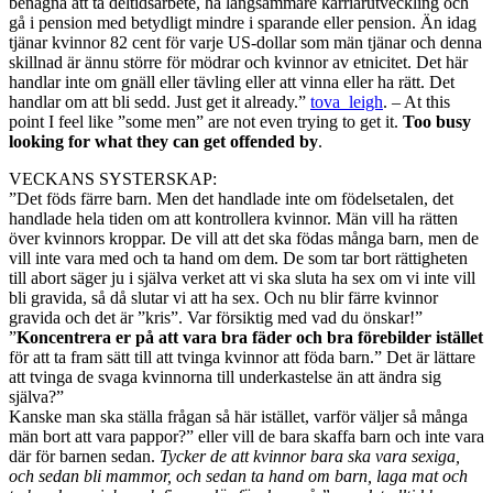
benägna att ta deltidsarbete, ha långsammare karriärutveckling och
gå i pension med betydligt mindre i sparande eller pension. Än idag
tjänar kvinnor 82 cent för varje US-dollar som män tjänar och denna
skillnad är ännu större för mödrar och kvinnor av etnicitet. Det här
handlar inte om gnäll eller tävling eller att vinna eller ha rätt. Det
handlar om att bli sedd. Just get it already.”
tova_leigh
. – At this
point I feel like ”some men” are not even trying to get it.
Too busy
looking for what they can get offended by
.
VECKANS SYSTERSKAP:
”Det föds färre barn. Men det handlade inte om födelsetalen, det
handlade hela tiden om att kontrollera kvinnor. Män vill ha rätten
över kvinnors kroppar. De vill att det ska födas många barn, men de
vill inte vara med och ta hand om dem. De som tar bort rättigheten
till abort säger ju i själva verket att vi ska sluta ha sex om vi inte vill
bli gravida, så då slutar vi att ha sex. Och nu blir färre kvinnor
gravida och det är ”kris”. Var försiktig med vad du önskar!”
”
Koncentrera er på att vara bra fäder och bra förebilder istället
för att ta fram sätt till att tvinga kvinnor att föda barn.” Det är lättare
att tvinga de svaga kvinnorna till underkastelse än att ändra sig
själva?”
Kanske man ska ställa frågan så här istället, varför väljer så många
män bort att vara pappor?” eller vill de bara skaffa barn och inte vara
där för barnen sedan.
Tycker de att kvinnor bara ska vara sexiga,
och sedan bli mammor, och sedan ta hand om barn, laga mat och