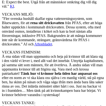
E: Expect the best. Utgå från att människor omkring dig vill dig
väl.”
KI
.
VECKANS MILJÖ:
”Fler svenska hushåll skaffar egna vattenreningssystem, som
Bluewaters, för att
rena sitt dricksvatten
från PFAS, efter att höga
halter upptäckts i kommunalt dricksvatten. Dessa system, ofta med
omvänd osmos, installeras i köket och kan ta bort nästan alla
föroreningar, inklusive PFAS. Bakgrunden är att många kommuner
inte når de kommande, strängare, gränsvärdena för PFAS i
dricksvatten.” AI och
Aftonbladet
.
VECKANS FEMINISM:
Å ena sidan vill man uppmuntra och heja på kvinnor till att klara sig
i den värld vi lever i, med allt vad det innebär. Utnyttja kapitalismen,
på samma sätt som männen, för att överleva. Å andra sidan vill man
uppmuntra kvinnor till att frigöra sig. Vara med och krossa
patriarkatet!
Tänk hur vi kvinnor hela tiden har anpassat oss
efter en norm av vi ska klara oss själva i en manlig värld, stå på egna
ben, ha skinn på näsan och våga säga ifrån men ända bara låta saker
rinna av oss. Det inlärda mönstret sitter hårt i oss. Just nu backar vi
in i framtiden… Men tänk på att kvinnokampen bara har börjat. Vi
kvinnor behöver varandra i systerskap!
VECKANS TANKE: