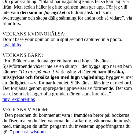
Om gränssättning. ”Ibland när någonting känns fel så kan jag ryta
ifrån. Men sedan håller jag inte gränsen utan ger upp. För jag vill
inte vara
den som är
för mycket
och dramatisk och som
överreagerar och skapa dålig stämning för andra och så vidare”. via
filindfors.
VECKANS KVINNOHÄLSA:
Don’t base your opinion on a split second captured in a photo.
laylahlifts
VECKANS BARN:
”En förälder som denna ger ett barn med hög självkänsla.
Självförtroende växer inte av en slump – det byggs upp när ett barn
känner:
”Du tror på mig”!
Varje gång vi låter ett barn
försöka,
misslyckas och försöka igen med lugn vägledning
, bygger vi mer
än färdigheter – vi formar identitet. Självkänsla lärs inte ut med ord.
Det förtjänas genom upprepade upplevelser av förtroende. Det som
ser ut som lek lägger ofta grunden för en stark inre röst.”
tiny_explorertips
VECKANS VISDOM:
”Den personen du kommer att vara i framtiden beror på: böckerna
du läser, maten du äter, vanorna du skaffar dig, vännerna du umgås
med, träningen du utför, pengarna du investerar, uppoffringarna du
gör.”
podcast_wisdom_