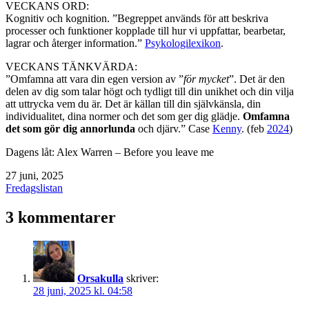
VECKANS ORD:
Kognitiv och kognition. ”Begreppet används för att beskriva
processer och funktioner kopplade till hur vi uppfattar, bearbetar,
lagrar och återger information.”
Psykologilexikon
.
VECKANS TÄNKVÄRDA:
”Omfamna att vara din egen version av ”
för mycket
”. Det är den
delen av dig som talar högt och tydligt till din unikhet och din vilja
att uttrycka vem du är. Det är källan till din självkänsla, din
individualitet, dina normer och det som ger dig glädje.
Omfamna
det som gör dig annorlunda
och djärv.” Case
Kenny
. (feb
2024
)
Dagens låt: Alex Warren – Before you leave me
Publicerat
27 juni, 2025
den
Kategoriserat
Fredagslistan
som
3 kommentarer
Orsakulla
skriver:
28 juni, 2025 kl. 04:58