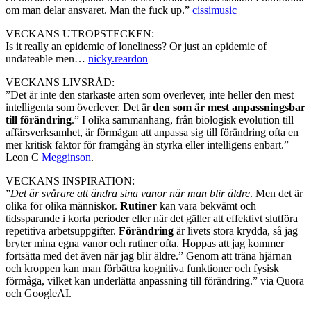
om man delar ansvaret. Man the fuck up.”
cissimusic
VECKANS UTROPSTECKEN:
Is it really an epidemic of loneliness? Or just an epidemic of
undateable men…
nicky.reardon
VECKANS LIVSRÅD:
”Det är inte den starkaste arten som överlever, inte heller den mest
intelligenta som överlever. Det är
den som är mest anpassningsbar
till förändring
.” I olika sammanhang, från biologisk evolution till
affärsverksamhet, är förmågan att anpassa sig till förändring ofta en
mer kritisk faktor för framgång än styrka eller intelligens enbart.”
Leon C
Megginson
.
VECKANS INSPIRATION:
”
Det är svårare att ändra sina vanor
när man blir äldre
. Men det är
olika för olika människor.
Rutiner
kan vara bekvämt och
tidssparande i korta perioder eller när det gäller att effektivt slutföra
repetitiva arbetsuppgifter.
Förändring
är livets stora krydda, så jag
bryter mina egna vanor och rutiner ofta. Hoppas att jag kommer
fortsätta med det även när jag blir äldre.” Genom att träna hjärnan
och kroppen kan man förbättra kognitiva funktioner och fysisk
förmåga, vilket kan underlätta anpassning till förändring.” via Quora
och GoogleAI.