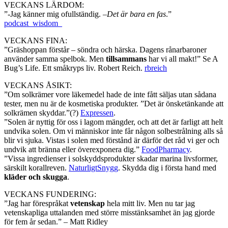
VECKANS LÄRDOM:
”-Jag känner mig ofullständig. –
Det är bara en fas
.”
podcast_wisdom_
VECKANS FINA:
”Gräshoppan förstår – söndra och härska. Dagens rånarbaroner
använder samma spelbok. Men
tillsammans
har vi all makt!” Se A
Bug’s Life. Ett småkryps liv. Robert Reich.
rbreich
VECKANS ÅSIKT:
”Om solkrämer vore läkemedel hade de inte fått säljas utan sådana
tester, men nu är de kosmetiska produkter. ”Det är önsketänkande att
solkrämen skyddar.”(?)
Expressen
.
”Solen är nyttig för oss i lagom mängder, och att det är farligt att helt
undvika solen. Om vi människor inte får någon solbestrålning alls så
blir vi sjuka. Vistas i solen med förstånd är därför det råd vi ger och
undvik att bränna eller överexponera dig.”
FoodPharmacy
.
”Vissa ingredienser i solskyddsprodukter skadar marina livsformer,
särskilt korallreven.
NaturligtSnygg
. Skydda dig i första hand med
kläder och skugga
.
VECKANS FUNDERING:
”Jag har förespråkat
vetenskap
hela mitt liv. Men nu tar jag
vetenskapliga uttalanden med större misstänksamhet än jag gjorde
för fem år sedan.” – Matt Ridley