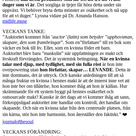
duger som vi är
. Det sorgliga är tjejer får höra detta under sin
uppväxt. Vi behöver bryta detta mönster av osäkerhet och stå upp
för att vi duger.” Lyssna vidare på Dr. Amanda Hanson.
midlife.muse
VECKANS TANKE:
”Auktoritet kommer från ’
auctor’ (latin) som betyder ”upphovsman,
skapare, den som frambringar
”. Som en”författare” till en bok som
väcker en bok till liv. Eller, som en kvinna föder ett barn.
Auktoritet blev bara ”maskulin” när uppfattningen av makt och
livskraft förvrängdes. Det är systemisk betingning.
När en kvinna
talar med djup, med tydlighet, med sin fulla röst
är hon inte
overpowering utan
hon författar, skapar… LEVANDE
. Detta är
inte dominans, det är uttryck. Och kanske anledningen till att så
många fruktar en kvinna i hennes makt är att de innerst inne vet att
hon inte ber om tillåtelse, hon kommer ihåg att hon är källan. Hur
skrämmande för ett system byggt på hennes osäkerhet och
outsourcade makt? Kanske är det dags att vi kommer ihåg att sann,
förkroppsligad auktoritet inte handlar om kontroll, det handlar om
skapande. Och när en kvinna talar från den centrerade platsen, från
sin kärna, stör hon inte harmonin, hon återställer den faktiskt.” ❤️
journalofthesoul
VECKANS FÖRÄNDRING: