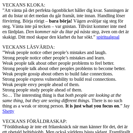
VECKANS KLOKA:
”Att vänta på det perfekta ögonblicket håller dig kvar. Sanningen är
att du listar ut det medan du går framåt, inte innan. Handling löser
förvirring. Börja rörigt –
bara börja!
Vägen avslöjar sig steg för
steg. Vänta inte på tecken – var gnistan. Tillväxt kommer inte med
en färdplan.
Den kommer när du litar på nästa steg
, även om det är
skakigt. Ditt mod skapar den klarhet du har sökt.”
spiritualgoal
VECKANS LÄSVÄRDA:
”Weak people notice other people’s mistakes and laugh.
Strong people notice other people’s mistakes and learn.
Weak people talk about other people problems to feel better.
Strong people talk about other peoples problems to become better.
Weak people gossip about others to build fake connections.
Strong people express vulnerability to build real connections.
Weak people envy people ahead of them.
Strong people study people ahead of them.
So… The interesting thing is that
both people are looking at the
same thing, but they are seeing different things
. There is no such
thing as a weak or strong person.
It is just what you focus on
.” Jay
Shetty
VECKANS FÖRÄLDRASKAP:
”Föräldraskap är inte ett frilansknäck när man känner för det, det är
ett obetald heltidsjobb. Men också världens bästa sådant. Framförallt