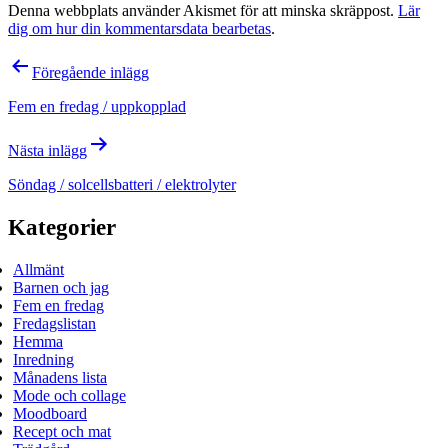
Denna webbplats använder Akismet för att minska skräppost.
Lär
dig om hur din kommentarsdata bearbetas
.
Inläggsnavigering
Föregående inlägg
Fem en fredag / uppkopplad
Nästa inlägg
Söndag / solcellsbatteri / elektrolyter
Kategorier
Allmänt
Barnen och jag
Fem en fredag
Fredagslistan
Hemma
Inredning
Månadens lista
Mode och collage
Moodboard
Recept och mat