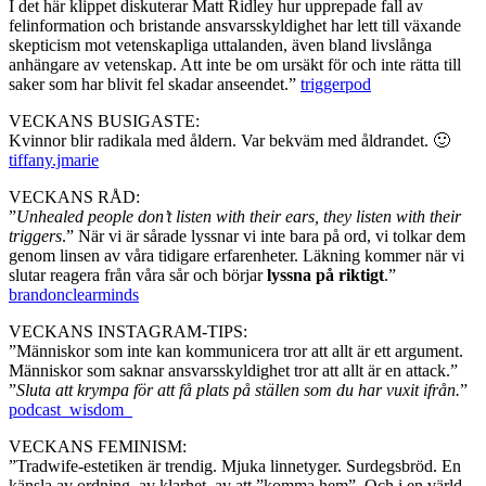
I det här klippet diskuterar Matt Ridley hur upprepade fall av
felinformation och bristande ansvarsskyldighet har lett till växande
skepticism mot vetenskapliga uttalanden, även bland livslånga
anhängare av vetenskap. Att inte be om ursäkt för och inte rätta till
saker som har blivit fel skadar anseendet.”
triggerpod
VECKANS BUSIGASTE:
Kvinnor blir radikala med åldern. Var bekväm med åldrandet. 🙂
tiffany.jmarie
VECKANS RÅD:
”
Unhealed people don’t listen with their ears, they listen with their
triggers
.” När vi är sårade lyssnar vi inte bara på ord, vi tolkar dem
genom linsen av våra tidigare erfarenheter. Läkning kommer när vi
slutar reagera från våra sår och börjar
lyssna på riktigt
.”
brandonclearminds
VECKANS INSTAGRAM-TIPS:
”Människor som inte kan kommunicera tror att allt är ett argument.
Människor som saknar ansvarsskyldighet tror att allt är en attack.”
”
Sluta att krympa för att få plats på ställen som du har vuxit ifrån.
”
podcast_wisdom_
VECKANS FEMINISM:
”Tradwife-estetiken är trendig. Mjuka linnetyger. Surdegsbröd. En
känsla av ordning, av klarhet, av att ”komma hem”. Och i en värld