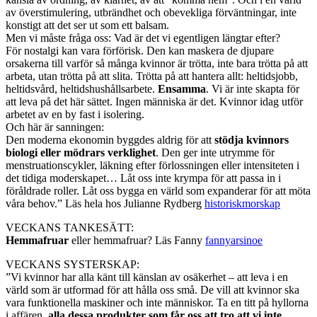
av överstimulering, utbrändhet och obevekliga förväntningar, inte
konstigt att det ser ut som ett balsam.
Men vi måste fråga oss: Vad är det vi egentligen längtar efter?
För nostalgi kan vara förförisk. Den kan maskera de djupare
orsakerna till varför så många kvinnor är trötta, inte bara trötta på att
arbeta, utan trötta på att slita. Trötta på att hantera allt: heltidsjobb,
heltidsvård, heltidshushållsarbete.
Ensamma
. Vi är inte skapta för
att leva på det här sättet. Ingen människa är det. Kvinnor idag utför
arbetet av en by fast i isolering.
Och här är sanningen:
Den moderna ekonomin byggdes aldrig för att
stödja kvinnors
biologi eller mödrars verklighet
. Den ger inte utrymme för
menstruationscykler, läkning efter förlossningen eller intensiteten i
det tidiga moderskapet… Låt oss inte krympa för att passa in i
föråldrade roller. Låt oss bygga en värld som expanderar för att möta
våra behov.” Läs hela hos Julianne Rydberg
historiskmorskap
VECKANS TANKESÄTT:
Hemmafruar
eller hemmafruar? Läs Fanny
fannyarsinoe
VECKANS SYSTERSKAP:
”Vi kvinnor har alla känt till känslan av osäkerhet – att leva i en
värld som är utformad för att hålla oss små. De vill att kvinnor ska
vara funktionella maskiner och inte människor. Ta en titt på hyllorna
i affären,
alla dessa produkter som
får oss att tro att vi inte