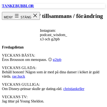
Hoppa
TANKEBUBBLOR
till
innehåll
Fredagslistan / tillsammans / förändring
MENY
STÄNG
Instagram:
podcast_wisdom_
x3 och g2tpb
Fredagslistan
VECKANS BÄSTA:
Éros Brousson om menopaus. 🙂
g2tpb
VECKANS GLADA:
Behåll honom! Någon som är med på dina danser i köket är guld
värda.
rae.huck
VECKANS GULLIGA:
Om Disney-prinsar skulle ge dating-råd.
christiankeller
VECKANS TV:
Jag tittar på Young Sheldon.