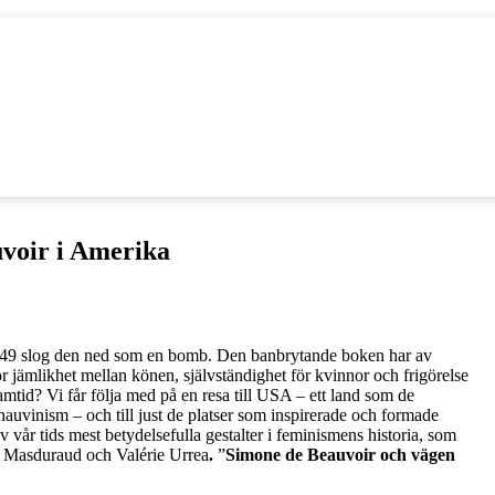
voir i Amerika
949 slog den ned som en bomb. Den banbrytande boken har av
 jämlikhet mellan könen, självständighet för kvinnor och frigörelse
amtid? Vi får följa med på en resa till USA – ett land som de
auvinism – och till just de platser som inspirerade och formade
 vår tids mest betydelsefulla gestalter i feminismens historia, som
 Masduraud och Valérie Urrea
.
”
Simone de Beauvoir och vägen