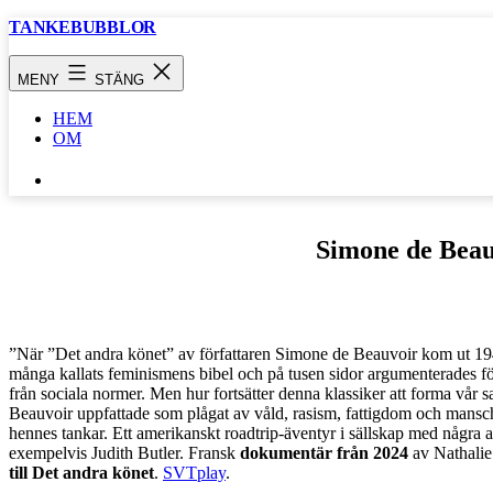
Hoppa
TANKEBUBBLOR
till
innehåll
MENY
STÄNG
HEM
OM
SÖK
…
Simone de Beau
”När ”Det andra könet” av författaren Simone de Beauvoir kom ut 1
många kallats feminismens bibel och på tusen sidor argumenterades för
från sociala normer. Men hur fortsätter denna klassiker att forma vår s
Beauvoir uppfattade som plågat av våld, rasism, fattigdom och mansch
hennes tankar. Ett amerikanskt roadtrip-äventyr i sällskap med några av
exempelvis Judith Butler. Fransk
dokumentär
från 2024
av Nathalie
till Det andra könet
.
SVTplay
.