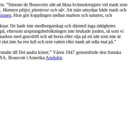
delen. ”Simone de Beauvoirs sätt att likna kvinnokroppen vid mark som
l.
Mannen plöjer, planterar och sår
. Att män utnyttjar både mark och
nismen
. Hon gör kopplingen mellan marken och naturen, och
nöknar. De hade inte medborgarskap och därmed inga rättigheter.
på, eftersom ursprungsbefolkningen inte brukade jorden, så som vi
arken med gruvdrift och att borra efter olja på ett sätt som inte är
 slut inte ha ren luft och rent vatten eller mark att odla mat på.”
örstudie till Det andra könet.” Våren 1947 genomförde den franska
i USA. Beauvoir i Amerika
Anekdot
.