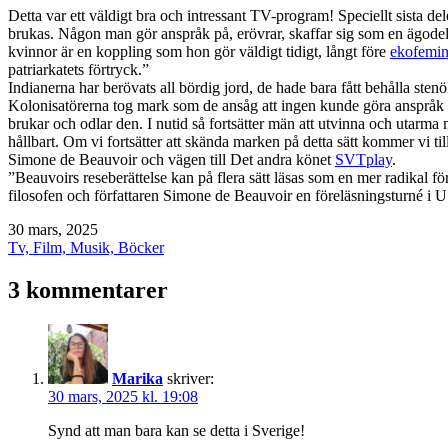
Detta var ett väldigt bra och intressant TV-program! Speciellt sista 
brukas. Någon man gör anspråk på, erövrar, skaffar sig som en ägode
kvinnor är en koppling som hon gör väldigt tidigt, långt före
ekofemi
patriarkatets förtryck.”
Indianerna har berövats all bördig jord, de hade bara fått behålla ste
Kolonisatörerna tog mark som de ansåg att ingen kunde göra anspråk 
brukar och odlar den. I nutid så fortsätter män att utvinna och utarma m
hållbart. Om vi fortsätter att skända marken på detta sätt kommer vi till
Simone de Beauvoir och vägen till Det andra könet
SVTplay
.
”Beauvoirs reseberättelse kan på flera sätt läsas som en mer radikal f
filosofen och författaren Simone de Beauvoir en föreläsningsturné 
Publicerat
30 mars, 2025
den
Kategoriserat
Tv, Film, Musik, Böcker
som
3 kommentarer
Marika
skriver:
30 mars, 2025 kl. 19:08
Synd att man bara kan se detta i Sverige!