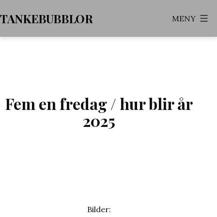
Hoppa
TANKEBUBBLOR
MENY
till
innehåll
Fem en fredag / hur blir år
2025
Bilder: