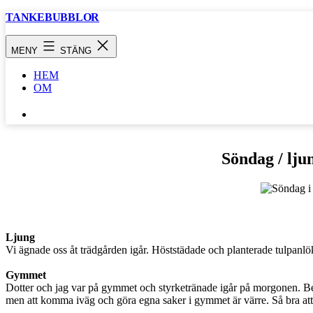
Hoppa
TANKEBUBBLOR
till
innehåll
MENY
STÄNG
HEM
OM
SÖK
…
Söndag / lju
Ljung
Vi ägnade oss åt trädgården igår. Höststädade och planterade tulpanlöka
Gymmet
Dotter och jag var på gymmet och styrketränade igår på morgonen. Benb
men att komma iväg och göra egna saker i gymmet är värre. Så bra at