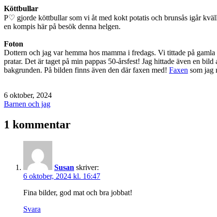
Köttbullar
P♡ gjorde köttbullar som vi åt med kokt potatis och brunsås igår kväl
en kompis här på besök denna helgen.
Foton
Dottern och jag var hemma hos mamma i fredags. Vi tittade på gamla fo
pratar. Det är taget på min pappas 50-årsfest! Jag hittade även en bil
bakgrunden. På bilden finns även den där faxen med!
Faxen
som jag 
Publicerat
6 oktober, 2024
den
Kategoriserat
Barnen och jag
som
1 kommentar
Susan
skriver:
6 oktober, 2024 kl. 16:47
Fina bilder, god mat och bra jobbat!
Svara