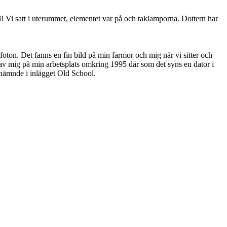
l! Vi satt i uterummet, elementet var på och taklamporna. Dottern har
ton. Det fanns en fin bild på min farmor och mig när vi sitter och
d av mig på min arbetsplats omkring 1995 där som det syns en dator i
nämnde i inlägget Old School.