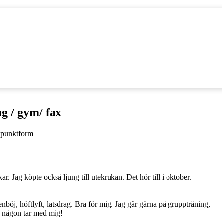
ng / gym/ fax
r. Jag köpte också ljung till utekrukan. Det hör till i oktober.
öj, höftlyft, latsdrag. Bra för mig. Jag går gärna på gruppträning,
t någon tar med mig!