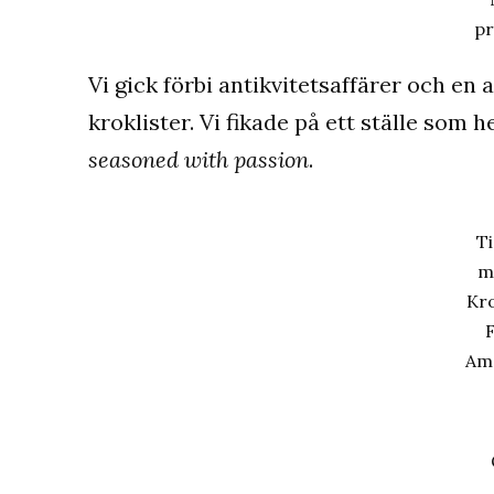
p
Vi gick förbi antikvitetsaffärer och en
kroklister. Vi fikade på ett ställe som 
seasoned with passion
.
T
m
Kro
F
Ama