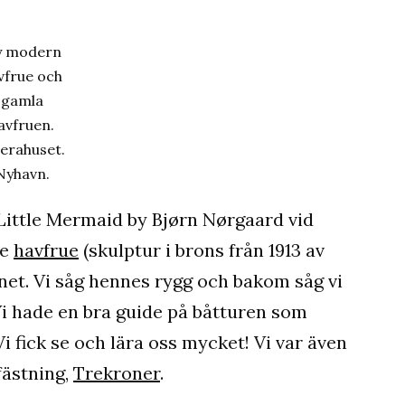
 modern
vfrue och
gamla
avfruen.
erahuset.
Nyhavn.
 Little Mermaid by Bjørn Nørgaard vid
le
havfrue
(skulptur i brons från 1913 av
tnet. Vi såg hennes rygg och bakom såg vi
Vi hade en bra guide på båtturen som
 fick se och lära oss mycket! Vi var även
fästning,
Trekroner
.