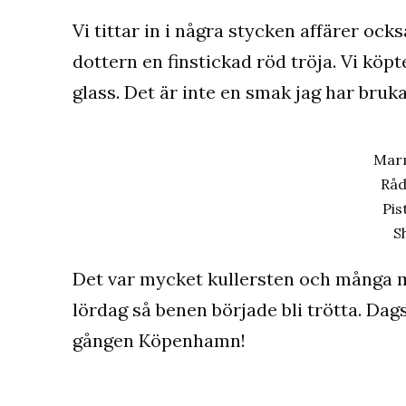
Vi tittar in i några stycken affärer ock
dottern en finstickad röd tröja. Vi köp
glass. Det är inte en smak jag har bruka
Mar
Råd
Pis
S
Det var mycket kullersten och många m
lördag så benen började bli trötta. Dag
gången Köpenhamn!