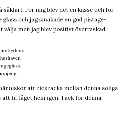
så såklart. För mig blev det en kasse och för
te glass och jag smakade en god pistage-
t välja men jag blev positivt överraskad.
morkyrkan.
hushaven.
tageglass.
hopping.
änniskor att zickzacka mellan denna soliga
s att ta tåget hem igen. Tack för denna