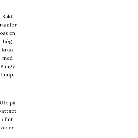
Rakt
framför
oss en
hög
kran
med
Bungy
Jump.
Ute på
vattnet
i fint
väder.