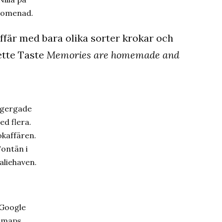
romenad.
 affär med bara olika sorter krokar och
hette Taste
Memories are homemade and
igergade
ed flera.
kaffären.
ontän i
liehaven.
Google
maps.