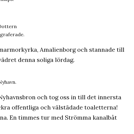
Dottern
graferade.
ks marmorkyrka, Amalienborg och stannade till
vädret denna soliga lördag.
Nyhavn.
Nyhavnsbron och tog oss in till det innersta
kra offentliga och välstädade toaletterna!
åtarna. En timmes tur med Strömma kanalbåt