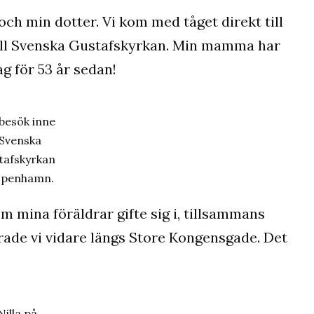
 min dotter. Vi kom med tåget direkt till
till Svenska Gustafskyrkan. Min mamma har
ag för 53 år sedan!
 besök inne
 Svenska
tafskyrkan
öpenhamn.
om mina föräldrar gifte sig i, tillsammans
de vi vidare längs Store Kongensgade. Det
Nilla på