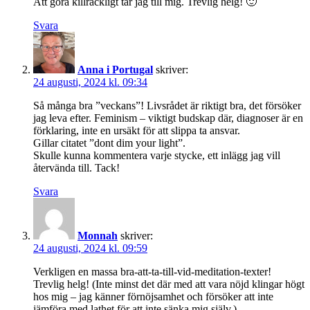
Att göra killräckligt tar jag till mig. Trevlig helg! 🙂
Svara
Anna i Portugal
skriver:
24 augusti, 2024 kl. 09:34
Så många bra ”veckans”! Livsrådet är riktigt bra, det försöker
jag leva efter. Feminism – viktigt budskap där, diagnoser är en
förklaring, inte en ursäkt för att slippa ta ansvar.
Gillar citatet ”dont dim your light”.
Skulle kunna kommentera varje stycke, ett inlägg jag vill
återvända till. Tack!
Svara
Monnah
skriver:
24 augusti, 2024 kl. 09:59
Verkligen en massa bra-att-ta-till-vid-meditation-texter!
Trevlig helg! (Inte minst det där med att vara nöjd klingar högt
hos mig – jag känner förnöjsamhet och försöker att inte
jämföra med lathet för att inte sänka mig själv.)