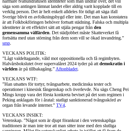
närmare tvåhundratusen identiteter som man undrar över, det vill
säga som antingen lämnat landet eller aldrig varit kopplade till en
verklig person. Det är helt enkelt alldeles för tidigt att säga ifall
Sverige blivit en avfolkningsbygd eller inte. Det man kan konstatera
är att Folkbokföringen behöver fortsatt städning. Falska och multipla
identiteter är ett effektivt sätt att stjäla pengar från
den
gemensamma välfärden
. Det städjobbet måste Skatteverket få
fortsätta med utan störning från dem som vill se ökad invandring.”
smp
.
VECKANS POLITIK:
”Lågt valdeltagande, våld mot oppositionella och få regimbyten.
Halvårsbokslutet över supervalåret 2024 tyder på att
demokratin i
världen
är på tillbakagång.”
Aftonbladet
.
VECKANS WTF:
”Han utsattes för tortyr, tvångsarbete, medicinska tester och
operationer i kinesisk fångenskap och överlevde. Nu sägs Cheng Pei
Mings kropp vara det första konkreta beviset på det som regimen i
Peking anklagats för i åratal: statligt sanktionerad tvångsskörd av
organ från levande interner.”
TV4
.
VECKANS INSIKT:
Vetenskap. ”Något som är djupt förankrat i den vetenskapliga
traditionen är man inte tror att man sitter inne med den slutliga
sanningen. Målet för vetenskapligt arbete är istället att få fram de