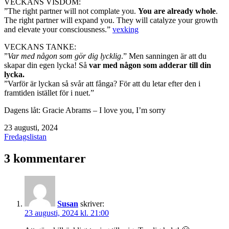
VECKANS VISDOM:
”The right partner will not complate you.
You are already whole
.
The right partner will expand you. They will catalyze your growth
and elevate your consciousness.”
vexking
VECKANS TANKE:
”
Var med någon som gör dig lycklig
.” Men sanningen är att du
skapar din egen lycka! Så
var med någon som adderar till din
lycka.
”Varför är lyckan så svår att fånga? För att du letar efter den i
framtiden istället för i nuet.”
Dagens låt: Gracie Abrams – I love you, I’m sorry
Publicerat
23 augusti, 2024
den
Kategoriserat
Fredagslistan
som
3 kommentarer
Susan
skriver:
23 augusti, 2024 kl. 21:00