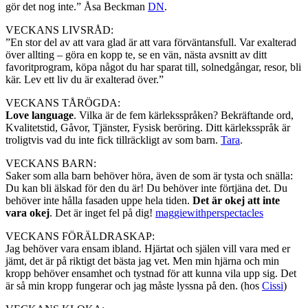
gör det nog inte.” Åsa Beckman
DN
.
VECKANS LIVSRÅD:
”En stor del av att vara glad är att vara förväntansfull. Var exalterad
över allting – göra en kopp te, se en vän, nästa avsnitt av ditt
favoritprogram, köpa något du har sparat till, solnedgångar, resor, bli
kär. Lev ett liv du är exalterad över.”
VECKANS TÅRÖGDA:
Love language
. Vilka är de fem kärleksspråken? Bekräftande ord,
Kvalitetstid, Gåvor, Tjänster, Fysisk beröring. Ditt kärleksspråk är
troligtvis vad du inte fick tillräckligt av som barn.
Tara
.
VECKANS BARN:
Saker som alla barn behöver höra, även de som är tysta och snälla:
Du kan bli älskad för den du är! Du behöver inte förtjäna det. Du
behöver inte hålla fasaden uppe hela tiden.
Det är okej att inte
vara okej
. Det är inget fel på dig!
maggiewithperspectacles
VECKANS FÖRÄLDRASKAP:
Jag behöver vara ensam ibland. Hjärtat och själen vill vara med er
jämt, det är på riktigt det bästa jag vet. Men min hjärna och min
kropp behöver ensamhet och tystnad för att kunna vila upp sig. Det
är så min kropp fungerar och jag måste lyssna på den. (hos
Cissi
)