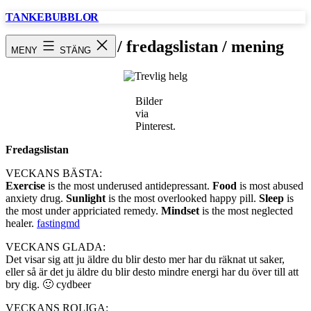
Hoppa
TANKEBUBBLOR
till
innehåll
Trevlig helg / fredagslistan / mening
MENY
STÄNG
Bilder
via
Pinterest.
Fredagslistan
VECKANS BÄSTA:
Exercise
is the most underused antidepressant.
Food
is most abused
anxiety drug.
Sunlight
is the most overlooked happy pill.
Sleep
is
the most under appriciated remedy.
Mindset
is the most neglected
healer.
fastingmd
VECKANS GLADA:
Det visar sig att ju äldre du blir desto mer har du räknat ut saker,
eller så är det ju äldre du blir desto mindre energi har du över till att
bry dig. 🙂 cydbeer
VECKANS ROLIGA: