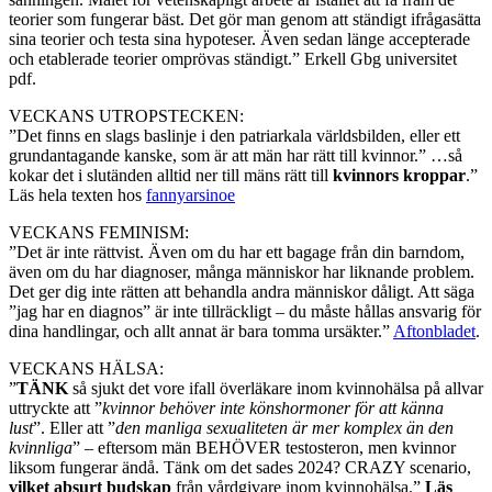
teorier som fungerar bäst. Det gör man genom att ständigt ifrågasätta
sina teorier och testa sina hypoteser. Även sedan länge accepterade
och etablerade teorier omprövas ständigt.” Erkell Gbg universitet
pdf.
VECKANS UTROPSTECKEN:
”Det finns en slags baslinje i den patriarkala världsbilden, eller ett
grundantagande kanske, som är att män har rätt till kvinnor.” …så
kokar det i slutänden alltid ner till mäns rätt till
kvinnors kroppar
.”
Läs hela texten hos
fannyarsinoe
VECKANS FEMINISM:
”Det är inte rättvist. Även om du har ett bagage från din barndom,
även om du har diagnoser, många människor har liknande problem.
Det ger dig inte rätten att behandla andra människor dåligt. Att säga
”jag har en diagnos” är inte tillräckligt – du måste hållas ansvarig för
dina handlingar, och allt annat är bara tomma ursäkter.”
Aftonbladet
.
VECKANS HÄLSA:
”
TÄNK
så sjukt det vore ifall överläkare inom kvinnohälsa på allvar
uttryckte att ”
kvinnor behöver inte könshormoner för att känna
lust
”. Eller att ”
den manliga sexualiteten är mer komplex än den
kvinnliga
” – eftersom män BEHÖVER testosteron, men kvinnor
liksom fungerar ändå. Tänk om det sades 2024? CRAZY scenario,
vilket absurt budskap
från vårdgivare inom kvinnohälsa.”
Läs