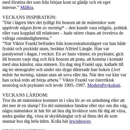
med förstöra det som från början kom ur glädje och ett eget
intresse.”
MåBra
.
VECKANS INSPIRATION:
”Där i lägren blev det tydligt för honom att de
människor som
upplevde någon form av mening
* – den kunde vara religiös, politisk
eller vara kopplad till relationer – hade större chans att överleva de
vidriga omständigheterna.”
”När Viktor Frankl befriades från koncentrationslägret var han både
fysiskt och psykiskt stum, berättar Alfried Längle. Han var
paralyserad i dagar, i veckor. En av hans vänner, en psykiater, gick
till honom varje dag och fick honom att prata, att komma i kontakt
med sina känslor, sina minnen. En dag steg Frankl upp, kallade till
sig tre stenografer och under nio dygn dikterade han boken
Livet
måste ha mening
, nästan utan att sova eller äta. När den var klar var
han också redo att börja arbeta.” Viktor Frankl var österrikisk
neurolog och psykiater och levde 1905–1997.
ModernPsykologi
.
VECKANS LÄRDOM:
Tror du att människor kommer in i våra liv av en anledning eller att
det mer är en slump? En del människor hindrar eller styr om din väg,
några människor är här för att lära dig livsläxor som får dig att växa,
andra guidar dig, vissa är skyddsänglar och så finns det de som
stannar hos dig hela tiden. Kolla här
lewishowes