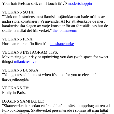
Your hair feels so soft, can I touch it? 🙂
modestshoppin
VECKANS SÖTA:
”Tänk om historiens mest ikoniska stjärnklar natt hade målats av
andra stora konstnärer? Vi använder AI för att återskapa de mest
karakteristiska slagen av varje konstnär för att föreställa oss hur de
skulle ha målat det här verket.”
thenonmuseum
VECKANS FINA:
Hur man ritar en fin liten båt.
iamshaneburke
VECKANS INSTAGRAM-TIPS:
Maximizing your day or optimizing you day (with space for sweet
things)
milanicreative
VECKANS BUSIGA:
”You get tested the most when it’s time for you to elevate.”
thirdeyethoughts
VECKANS TV:
Emily in Paris.
DAGENS SAMHÄLLE:
”Skatteverket har sedan ett års tid haft ett särskilt uppdrag att rensa i
Folkbokföringen. Skatteverket presenterade i somras att man hittat