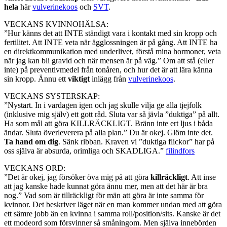
hela
här
vulverinekoos
och
SVT
.
VECKANS KVINNOHÄLSA:
”Hur känns det att INTE ständigt vara i kontakt med sin kropp och
fertilitet. Att INTE veta när ägglossningen är på gång. Att INTE ha
en direktkommunikation med underlivet, förstå mina hormoner, veta
när jag kan bli gravid och när mensen är på väg.” Om att stå (eller
inte) på preventivmedel från tonåren, och hur det är att lära känna
sin kropp. Ännu ett
viktigt
inlägg från
vulverinekoos
.
VECKANS SYSTERSKAP:
”Nystart. In i vardagen igen och jag skulle vilja ge alla tjejfolk
(inklusive mig själv) ett gott råd. Sluta var så jävla ”duktiga” på allt.
Ha som mål att göra KILLRÄCKLIGT. Bränn inte ert ljus i båda
ändar. Sluta överleverera på alla plan.” Du är okej. Glöm inte det.
Ta hand om dig
. Sänk ribban. Kraven vi ”duktiga flickor” har på
oss själva är absurda, orimliga och SKADLIGA.”
filindfors
VECKANS ORD:
”Det är okej, jag försöker öva mig på att göra
killräckligt
. Att inse
att jag kanske hade kunnat göra ännu mer, men att det här är bra
nog.” Vad som är tillräckligt för män att göra är inte samma för
kvinnor. Det beskriver läget när en man kommer undan med att göra
ett sämre jobb än en kvinna i samma roll/position/sits. Kanske är det
ett modeord som försvinner så småningom. Men själva innebörden