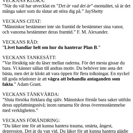
VECKANS KLOKA:
”När du väl har utvecklat en ”
Det är vad det är
”-mentalitet, så är det
många saker som du slutar att störa dig på.” JayShetty
VECKANS CITAT:
”Människor bestämmer inte sin framtid de bestämmer sina vanor,
och vanorna bestämmer deras framtid.” F. M. Alexander.
VECKANS RÅD:
”
Livet handlar helt om hur du hanterar Plan B
.”
VECKANS TANKESÄTT:
”Var försiktig när du läser mellan raderna. För det mesta gissar du
bara. Vi känner sällan till andras motiv. Du behöver inte anta det
bästa, men det är klokt att vara öppen för flera tolkningar. En nyckel
till goda relationer är att
vägra att behandla antaganden som
fakta
.” Adam Grant.
VECKANS TÄNKVÄRDA:
”Sluta försöka förklara dig själv. Människor förstår bara saker utifrån
deras uppfattningsnivå; inom ramarna för deras överensstämmelse
med verkligheten.”
VECKANS FÖRÄNDRING:
”Du läker inte för att kunna hantera trauma, smärta, ångest,
depression. Det är du van vid. Du läker för att kunna hantera glädje