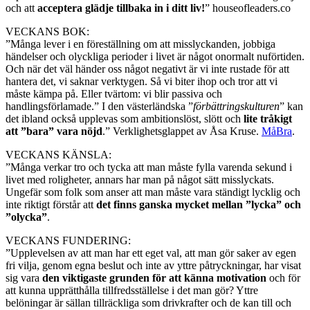
och att
acceptera glädje tillbaka in i ditt liv!
” houseofleaders.co
VECKANS BOK:
”Många lever i en föreställning om att misslyckanden, jobbiga
händelser och olyckliga perioder i livet är något onormalt nuförtiden.
Och när det väl händer oss något negativt är vi inte rustade för att
hantera det, vi saknar verktygen. Så vi biter ihop och tror att vi
måste kämpa på. Eller tvärtom: vi blir passiva och
handlingsförlamade.” I den västerländska ”
förbättringskulturen
” kan
det ibland också upplevas som ambitionslöst, slött och
lite tråkigt
att ”bara” vara nöjd
.” Verklighetsglappet av Åsa Kruse.
MåBra
.
VECKANS KÄNSLA:
”Många verkar tro och tycka att man måste fylla varenda sekund i
livet med roligheter, annars har man på något sätt misslyckats.
Ungefär som folk som anser att man måste vara ständigt lycklig och
inte riktigt förstår att
det finns ganska mycket mellan ”lycka” och
”olycka”
.
VECKANS FUNDERING:
”Upplevelsen av att man har ett eget val, att man gör saker av egen
fri vilja, genom egna beslut och inte av yttre påtryckningar, har visat
sig vara
den viktigaste grunden för att känna motivation
och för
att kunna upprätthålla tillfredsställelse i det man gör? Yttre
belöningar är sällan tillräckliga som drivkrafter och de kan till och