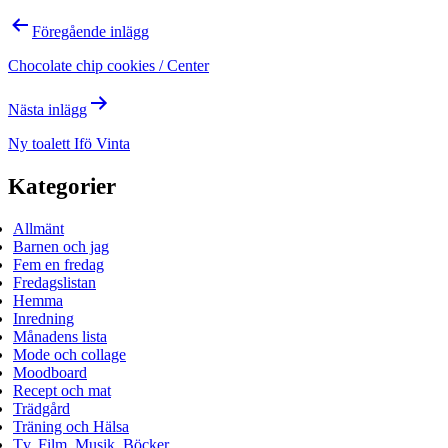
Inläggsnavigering
Föregående inlägg
Chocolate chip cookies / Center
Nästa inlägg
Ny toalett Ifö Vinta
Kategorier
Allmänt
Barnen och jag
Fem en fredag
Fredagslistan
Hemma
Inredning
Månadens lista
Mode och collage
Moodboard
Recept och mat
Trädgård
Träning och Hälsa
Tv, Film, Musik, Böcker