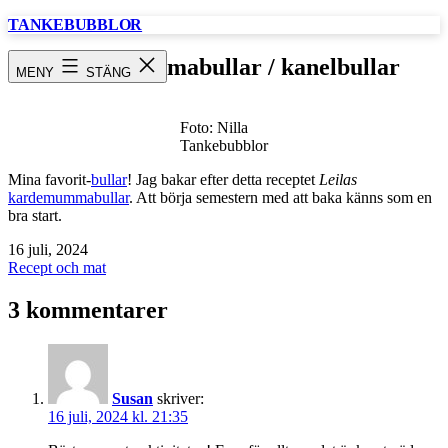
Hoppa
TANKEBUBBLOR
till
innehåll
Kardemummabullar / kanelbullar
MENY
STÄNG
Foto: Nilla
Tankebubblor
Mina favorit-
bullar
! Jag bakar efter detta receptet
Leilas
kardemummabullar
. Att börja semestern med att baka känns som en
bra start.
Publicerat
16 juli, 2024
den
Kategoriserat
Recept och mat
som
3 kommentarer
Susan
skriver:
16 juli, 2024 kl. 21:35