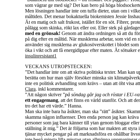
som vägrar ge med sig? Det kan bero på höga blodsockertop
Men lösningen handlar inte om tuffa dieter, utan om i vilk
måltiden. Det menar bokaktuella biokemisten Jessie Insh
Ät en matig och salt frukost, istället för en söt. Fibrer, pro
pålägg som skinka, rökt lax eller ost. Eller stek på gårdag
med en grönsak!
Genom att ändra ordningen så att du först
på dig efter en måltid. När musklerna arbetar, som vid en 
använder sig musklerna av glukosöverskottet i blodet som
öka i vikt och att få energidippar efter maten. Ät sötsaker 
insulinresistant1
VECKANS UTROPSTECKEN:
”Det handlar inte om att skriva politiska texter. Man kan up
berätta om hur man själv försöker minska sin klimatpåverkan
inte en politisk avhandling som krävs – utan att öht visa a
Clara
. inkl kommentarer.
”Att någon skriver ”
på söndag går jag och röstar i EU-va
ett engagemang
, att det finns en värld utanför. Och att den
tro det har ett värde.” Hanna.
Man ska inte bara ha åsikter, man ska ”rätt” åsikter. Skamni
skamma någon influenser. Den enda person jag kan kräva någo
personer som jag bara känner till ytan genom bloggar eller t
ställning åt mig.” Det är följarna som har makten att styra 
tjänar mycket pengar på att marknadsföra en ohållbar livsst
inte begå minsta lilla misstag utan allmänna uppmaningar 