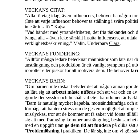
VECKANS CITAT:
”Alla företag idag, även influencers, behöver ha någon f
(Inte att varje influencer behöver ta ställning i svåra polit
inte är insatt).” Kajsa.
”Vad händer med yttrandefriheten, det fria tänkandet och 
tvinga alla – även icke särskilt insatta influensers, att utta
verklighetsbeskrivning.” Malin. Underbara
Clara
.
VECKANS FUNDERING:
”Alltför många ledare betecknar människor som lata när de
ansträngning och produktion är ett vanligt symptom på ut
morötter eller piskor för att motivera dem. De behöver
fär
VECKANS BARN:
”Om barnen inte diskar betyder det att någon annan gör det 
att lära sig att
arbetet måste utföras
och att var och en av 
gjorde fler sysslor och hushållsarbete i barndomen är lyckli
”Barn är naturlig mycket kapabla, motståndskraftiga och 
förmåga att hantera stress om de ges en möjlighet att uppl
misslyckas, tror att de kommer att få saker vid första tillfäll
sig att med framgång kommer ansträngning, beslutsamhet o
med en uppgift utan
ge dem tid att fundera
på olika sätt 
”
Problemlösning
i praktiken. De lär sig inte om vi gör s