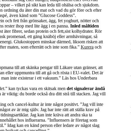
par – vilket på sikt kan leda till ohälsa och sjukdom.
en ordning du äter din mat och vad du gör före och efter
auspé, även känd som ”Glucose Goddess”.
tein och fett från grönsaker, ägg, fet yoghurt, nötter och
ens rester ihop med lite ägg i en panna.
Inled måltiden
 äter fibrer, sedan protein och fett,sist kolhydrater. Rör
rask promenad, ett gäng knäböj eller armhävningar, så
 energi. Glukostoppen minskar därmed, liksom risken att
efter maten, som efterrätt och inte som fika.”
Kurera
och
pmana till att skänka pengar till Läkare utan gränser, att
 eller uppmuntra till att gå och rösta i EU-valet. Det är
tt man inte existerar i ett vakuum.” Läs hos Underbara
let
.” kan tyckas vara en skitsak men
det signalerar ändå
 är viktig: du borde också dra ditt strå till stacken. Jag vill
ng och cancel-kultur är inte något positivt. ”Jag vill inte
t av är mig själv. Jag har inte rätt att ställa krav på
idningsartiklar. Jag kan inte kräva att andra ska ta
innehållet hos influerarna. ”Influensers är företag som
il.” Idag kan en känd person eller ledare av något slag
om bojkott och cancelling.”