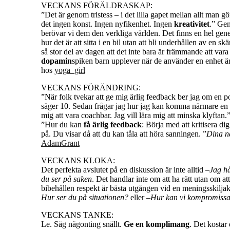
VECKANS FÖRÄLDRASKAP:
”Det är genom tristess – i det lilla gapet mellan allt man g
det ingen konst. Ingen nyfikenhet. Ingen
kreativitet
.” Gen
berövar vi dem den verkliga världen. Det finns en hel gen
hur det är att sitta i en bil utan att bli underhållen av en 
så stor del av dagen att det inte bara är främmande att var
dopamin
spiken barn upplever när de använder en enhet är
hos
yoga_girl
VECKANS FÖRÄNDRING:
”När folk tvekar att ge mig ärlig feedback ber jag om en po
säger 10. Sedan frågar jag hur jag kan komma närmare en 
mig att vara coachbar. Jag vill lära mig att minska klyftan.
”Hur du kan
få ärlig feedback
: Börja med att kritisera d
på. Du visar då att du kan tåla att höra sanningen. ”
Dina nä
AdamGrant
VECKANS KLOKA:
Det perfekta avslutet på en diskussion är inte alltid –
Jag h
du ser på saken
. Det handlar inte om att ha rätt utan om at
bibehållen respekt är bästa utgången vid en meningsskilja
Hur ser du på situationen?
eller –
Hur kan vi kompromiss
VECKANS TANKE:
Le. Säg någonting snällt.
Ge en komplimang
. Det kostar 