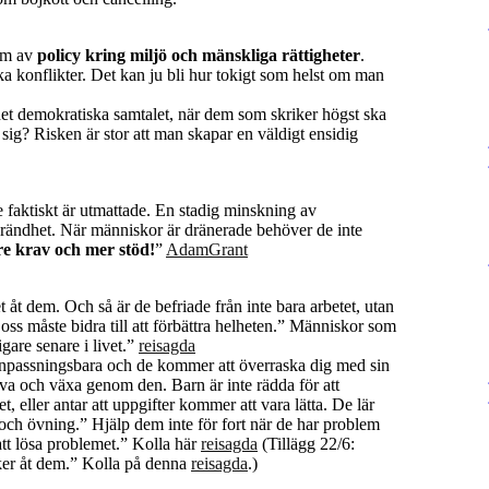
orm av
policy kring miljö och mänskliga rättigheter
.
iska konflikter. Det kan ju bli hur tokigt som helst om man
det demokratiska samtalet, när dem som skriker högst ska
la sig? Risken är stor att man skapar en väldigt ensidig
 faktiskt är utmattade. En stadig minskning av
brändhet. När människor är dränerade behöver de inte
re krav och mer stöd!
”
AdamGrant
åt dem. Och så är de befriade från inte bara arbetet, utan
oss måste bidra till att förbättra helheten.” Människor som
gare senare i livet.”
reisagda
anpassningsbara och de kommer att överraska dig med sin
eva och växa genom den. Barn är inte rädda för att
et, eller antar att uppgifter kommer att vara lätta. De lär
ch övning.” Hjälp dem inte för fort när de har problem
att lösa problemet.” Kolla här
reisagda
(Tillägg 22/6:
aker åt dem.” Kolla på denna
reisagda
.)