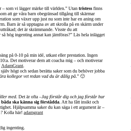
ör – som vi lägger märke till världen.” Utan
tristess
finns
om att ge våra barn obegränsad tillgång till skärmar
eration som växer upp just nu som inte har en aning om
skärm. Barn är så upptagna av att skrolla på en skärm under
a uttråkad; det är skrämmande. Visste du att
 så hög ingenting annat kan jämföras?” Läs hela inlägget
äng på 0-10 på min idé, utkast eller prestation. Ingen
10:a. Det motiverar dem att coacha mig – och motiverar
”
AdamGrant
.
ig själv högt och sedan berätta saker som du behöver jobba
ra kollegor vet redan vad du är dålig på
.” 🙂
åller med
. Det är ofta –
Jag förstår dig och jag förstår hur
t
båda ska känna sig förstådda
. Att ha fått insikt och
ktighet. Hjälpsamma saker du kan säga i ett argument är –
a?
Kolla här!
adamgrant
dig ingenting.