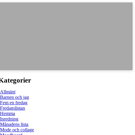
Kategorier
Allmänt
Barnen och jag
Fem en fredag
Fredagslistan
Hemma
Inredning
Månadens lista
Mode och collage