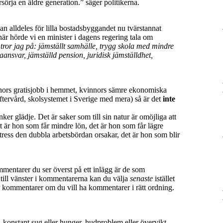
sörja en äldre generation.” säger politikerna.
an alldeles för lilla bostadsbyggandet nu tvärstannat
när hörde vi en minister i dagens regering tala om
å tror jag på: jämställt samhälle, trygg skola med mindre
raansvar, jämställd pension, juridisk jämställdhet,
ors gratisjobb i hemmet, kvinnors sämre ekonomiska
eftervård, skolsystemet i Sverige med mera) så är det
inte
ker glädje. Det är saker som till sin natur är omöjliga att
et är hon som får mindre lön, det är hon som får lägre
tress den dubbla arbetsbördan orsakar, det är hon som blir
entarer du ser överst på ett inlägg är de som
e till vänster i kommentarerna kan du välja
senaste
istället
r kommentarer om du vill ha kommentarer i rätt ordning.
t, konstant sug eller hunger, hudproblem eller övervikt