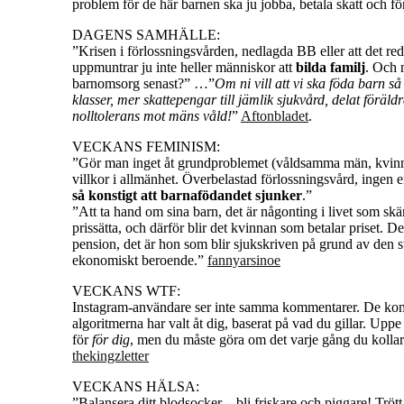
problem för de här barnen ska ju jobba, betala skatt och för
DAGENS SAMHÄLLE:
”Krisen i förlossningsvården, nedlagda BB eller att det red
uppmuntrar ju inte heller människor att
bilda familj
. Och 
barnomsorg senast?” …”
Om ni vill att vi ska föda barn s
klasser, mer skattepengar till jämlik sjukvård, delat föräld
nolltolerans mot mäns våld!
”
Aftonbladet
.
VECKANS FEMINISM:
”Gör man inget åt grundproblemet (våldsamma män, kvinn
villkor i allmänhet. Överbelastad förlossningsvård, ingen 
så konstigt att barnafödandet sjunker
.”
”Att ta hand om sina barn, det är någonting i livet som skän
prissätta, och därför blir det kvinnan som betalar priset. D
pension, det är hon som blir sjukskriven på grund av den s
ekonomiskt beroende.”
fannyarsinoe
VECKANS WTF:
Instagram-användare ser inte samma kommentarer. De komm
algoritmerna har valt åt dig, baserat på vad du gillar. Upp
för
för dig
, men du måste göra om det varje gång du kolla
thekingzletter
VECKANS HÄLSA:
”Balansera ditt blodsocker – bli friskare och piggare! Tröt