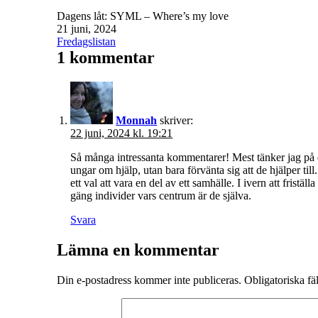
Dagens låt: SYML – Where’s my love
Publicerat
21 juni, 2024
den
Kategoriserat
Fredagslistan
som
1 kommentar
Monnah
skriver:
22 juni, 2024 kl. 19:21
Så många intressanta kommentarer! Mest tänker jag på d
ungar om hjälp, utan bara förvänta sig att de hjälper till. 
ett val att vara en del av ett samhälle. I ivern att fristä
gäng individer vars centrum är de själva.
Svara
Lämna en kommentar
Din e-postadress kommer inte publiceras.
Obligatoriska fä