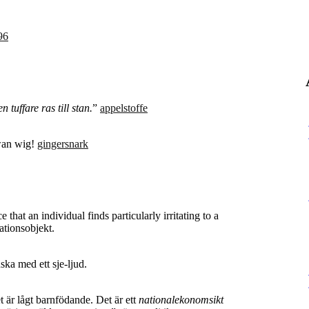
96
 tuffare ras till stan.
”
appelstoffe
wan wig!
gingersnark
 that an individual finds particularly irritating to a
tationsobjekt.
ska med ett sje-ljud.
t är lågt barnfödande. Det är ett
nationalekonomsikt