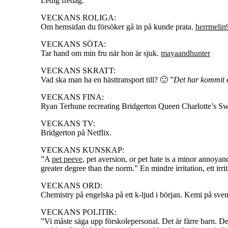
Ledig fredag.
VECKANS ROLIGA:
Om hemsidan du försöker gå in på kunde prata.
herrmelin
VECKANS SÖTA:
Tar hand om min fru när hon är sjuk.
mayaandhunter
VECKANS SKRATT:
Vad ska man ha en hästtransport till? 🙂 ”
Det har kommit en
VECKANS FINA:
Ryan Terhune recreating Bridgerton Queen Charlotte’s S
VECKANS TV:
Bridgerton på Netflix.
VECKANS KUNSKAP:
”A
pet peeve
, pet aversion, or pet hate is a minor annoyance
greater degree than the norm.” En mindre irritation, ett irri
VECKANS ORD:
Chemistry på engelska på ett k-ljud i början. Kemi på sven
VECKANS POLITIK:
”Vi måste säga upp förskolepersonal. Det är färre barn. De