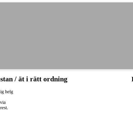
stan / ät i rätt ordning
via
rest.