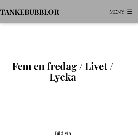
Hoppa
TANKEBUBBLOR
MENY
till
innehåll
Fem en fredag / Livet /
Lycka
Bild via