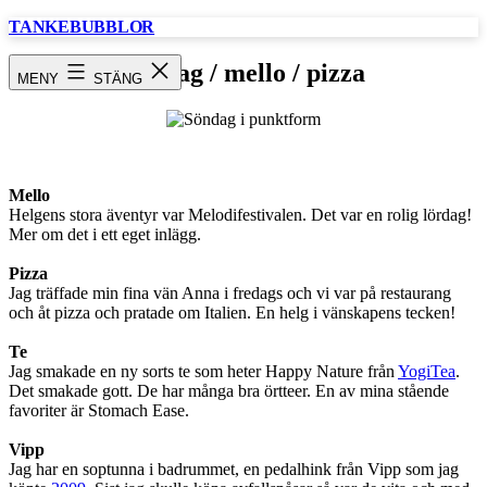
Hoppa
TANKEBUBBLOR
till
innehåll
Söndag / mello / pizza
MENY
STÄNG
Mello
Helgens stora äventyr var Melodifestivalen. Det var en rolig lördag!
Mer om det i ett eget inlägg.
Pizza
Jag träffade min fina vän Anna i fredags och vi var på restaurang
och åt pizza och pratade om Italien. En helg i vänskapens tecken!
Te
Jag smakade en ny sorts te som heter Happy Nature från
YogiTea
.
Det smakade gott. De har många bra örtteer. En av mina stående
favoriter är Stomach Ease.
Vipp
Jag har en soptunna i badrummet, en pedalhink från Vipp som jag