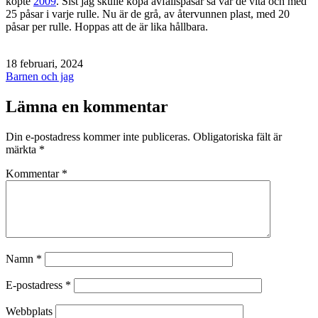
köpte
2009
. Sist jag skulle köpa avfallspåsar så var de vita och med
25 påsar i varje rulle. Nu är de grå, av återvunnen plast, med 20
påsar per rulle. Hoppas att de är lika hållbara.
Publicerat
18 februari, 2024
den
Kategoriserat
Barnen och jag
som
Lämna en kommentar
Din e-postadress kommer inte publiceras.
Obligatoriska fält är
märkta
*
Kommentar
*
Namn
*
E-postadress
*
Webbplats